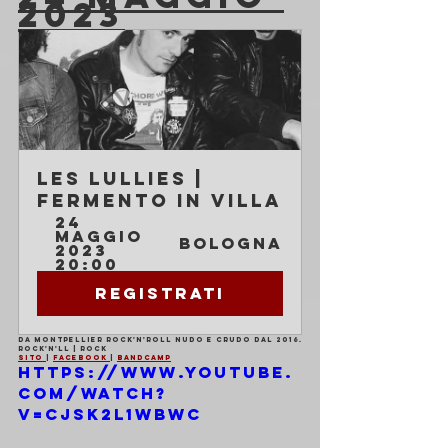
2023
Les Lullies | 
Fermento in Villa
24 
maggio 
Bologna
2023 
20:00
Registrati
Da Montpellier rock'n'roll nudo e crudo dal 2016.
Rock'n'll | Rock
Sito 
| 
Facebook 
| 
Bandcamp
https://www.youtube.
com/watch?
v=cJsk2l1WBWc