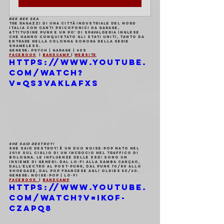
BEE BEE SEA
Tre ragazzi di una città industriale del nord 
Italia con canti psicofonici da garage, 
attitudine punk e un po' di spavalderia inglese 
che hanno conquistato gli Stati Uniti, tanto da 
entrare nella colonna sonora della serie 
Shameless.
Genere: 
Psych | Garage | 60s
Facebook
  | 
Bandcamp 
| 
Website
https://www.youtube.
com/watch?
v=qS3VakLAFxs
SHE SAID DESTROY!
She Said Destroy! è un duo noise-pop nato nel 
2010 sul ciglio di un incrocio nel traffico di 
Bologna. Le influenze delle SSD! sono un 
insieme di generi: dal lo-fi alla samba cançao, 
dall'electro al post-punk, dal punk 70/80 allo 
shoegaze, dal pop francese agli oldies 50/60.
Genere: 
Noise-pop | Lo-Fi
Facebook  
| 
Bandcamp
https://www.youtube.
com/watch?v=iKOF-
czApq8