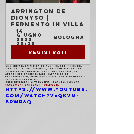
Arrington de 
Dionyso | 
Fermento in Villa
14 
giugno 
Bologna
2023 
20:00
Registrati
Una seduta spiritica sciamanica che incontra 
l'estasi del rock’n’roll, una trance punk che 
combina la trance rituale tradizionale, un 
approccio sperimentale, elettrico ed 
elettrificato, ritmi dancehall, scale gamelan e 
incantesimi esotici.
Sperimentale | Alternative | Natural Sounds
Facebook 
| 
Bandcamp 
| 
Wikipedia 
https://www.youtube.
com/watch?v=qKVm-
BpWP6Q