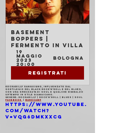
Basement 
Boppers | 
Fermento in Villa
19 
maggio 
Bologna
2023 
20:00
Registrati
Rockabilly sanguigno, influenzato dal 
sortilegio del Black Rock’n’Roll e del Blues, 
con una spruzzata di Soul e qualche rimbalzo 
uptempo in stile giamaicano.
Genere: 
Rockabilly | Rock'n'Roll | Blues | Soul
Facebook 
 | 
Bandcamp
https://www.youtube.
com/watch?
v=VQg6dmKxxCg