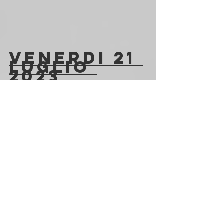
VENERDI 21 
LUGLIO 
2023
Embryo (Ger) | 
Fermento in Villa
21 
luglio 
Bologna
2023 
20:00
Registrati