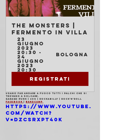
The Monsters | 
Fermento in Villa
23 
giugno 
2023 
20:30 - 
Bologna
24 
giugno 
2023 
20:30
Registrati
Usano far andare a fuoco tutti i palchi che si 
trovano a solcare.
Garage-punk | 60s | Rockabilly | Rock'n'roll
Facebook 
| 
Bandcamp 
https://www.youtube.
com/watch?
v=DzCSRXPt40k