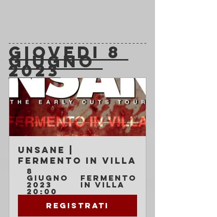
GIOVEDI 8 
GIUGNO 
2023
Unsane | 
Fermento in Villa
8 
giugno 
Fermento 
2023 
in Villa
20:00
Registrati