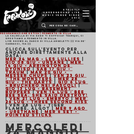
STRICTLY
UNDERGROUND LIVE
MUSIC VENUE SINCE
2012
PROGRAMMAZIONE ESTIVA | FERMENTO IN VILLA
La caldella di via Zago ti soffoca? Tranqui, ci 
spostiamo a Fermento in Villa.
LIVE SHOWS AL PARCO DI VILLA ANGELETTI ||| Via de' 
Carracci, 73a |||
Clicca sull'evento per 
andare direttamente alla 
data:
Mer 24 Mag - Les Lullies
 | 
Gio 08 Giu - Unsane
 | 
Mer 
14 Giu - Arrington De 
Dyoniso
 | 
Sab 17 Giu - 
Traum
 | 
Mar 20 Giu - 
Messer Chups
 | 
Ven 23 Giu 
- The Monsters
 | 
Mer 28 
Giu - The Darts
 | 
Gio 6 Lug 
- Brucherò nei Pascoli
 | 
Gio 13 Lug - Basement 
Boppers
 | 
Ven 14 Lug - Bee 
Bee Sea, She Said Destroy!
| 
Ven 21 Lug - Embryo
 | 
Mer 
26 Lug - Three Second Kiss
| Ven 28 Lug - Tiger 
Flambé, Algot | 
Mer 9 Ago 
- Urethane
 | 
Mer 6 Set - 
Pointed Sticks
MERCOLEDI 
24 MAGGIO 