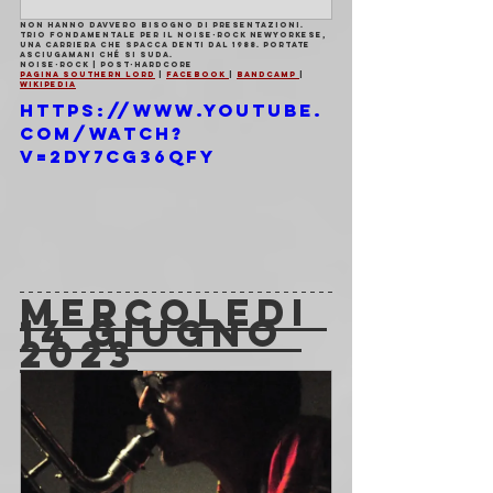
Non hanno davvero bisogno di presentazioni. 
Trio fondamentale per il noise-rock newyorkese, 
una carriera che spacca denti dal 1988. Portate 
asciugamani ché si suda.
Noise-rock | Post-hardcore
Pagina Southern Lord
 | 
Facebook 
| 
Bandcamp 
| 
Wikipedia
https://www.youtube.
com/watch?
v=2dy7Cg36qfY
MERCOLEDI 
14 GIUGNO 
2023