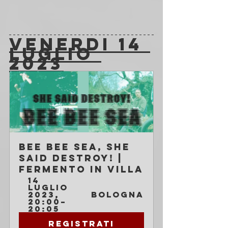
VENERDI 14 
LUGLIO 
2023
Bee Bee Sea, She 
Said Destroy! | 
Fermento in Villa
14 
luglio 
2023, 
Bologna
20:00–
20:05
Registrati