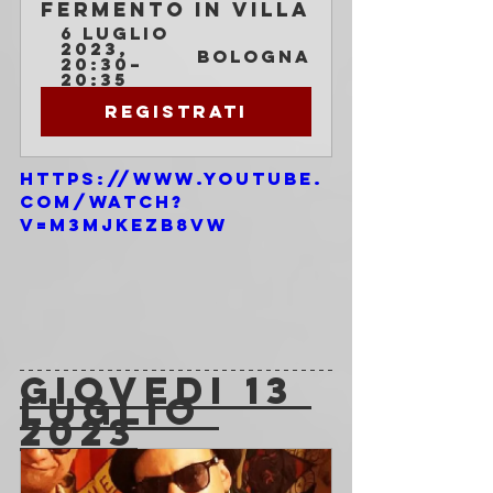
Fermento in Villa
6 luglio 
2023, 
Bologna
20:30–
20:35
Registrati
https://www.youtube.
com/watch?
v=M3mJKEZb8Vw
GIOVEDI 13 
LUGLIO 
2023