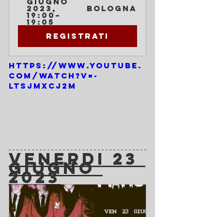
giugno 
2023, 
Bologna
19:00–
19:05
Registrati
https://www.youtube.
com/watch?v=-
LtsJmxcj2M
VENERDI 23 
GIUGNO 
2023