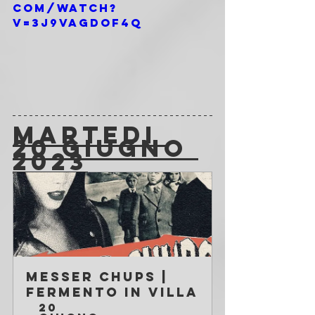
com/watch?
v=3J9VagDOF4Q
MARTEDI 
20 GIUGNO 
2023
Messer Chups | 
Fermento in Villa
20 