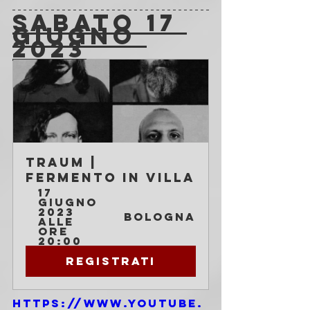
SABATO 17 
GIUGNO 
2023
TRAUM | 
Fermento in Villa
17 
giugno 
2023 
Bologna
alle 
ore 
20:00
Registrati
https://www.youtube.