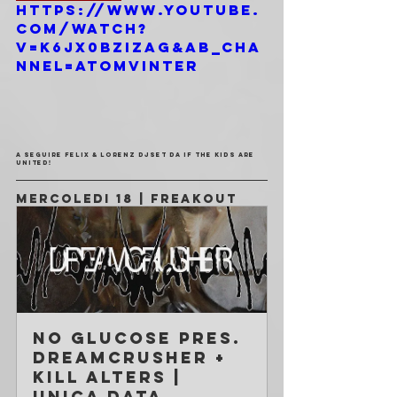
https://www.youtube.
com/watch?
v=k6Jx0bziZag&ab_cha
nnel=Atomvinter
A SEGUIRE FELIX & LORENZ DJSET DA IF THE KIDS ARE 
UNITED!
MERCOLEDI 18 | FREAKOUT
No Glucose pres. 
dreamcrusher + 
Kill Alters | 
Unica data 