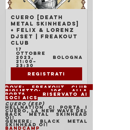
Cuero [death 
metal skinheads] 
+ Felix & Lorenz 
DjSet | Freakout 
Club
17 
ottobre 
2023, 
Bologna
21:00–
23:30
Registrati
Dove: 
Freakout Club 		
Biglietto: 1
0€ alla 
porta		Riservato ai 
soci AICS
CUERO (ESP)
Hellnation ci porta i 
Cuero, la new wave del 
back metal skinhead 
oi!
Genere: Black metal 
skinhead oi!
Bandcamp