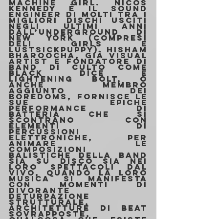
Machine Girl. Nicos 
Kennedy è il sound 
engineer di molti tra i 
migliori dischi usciti 
negli ultimi anni 
dall’underground di 
New York (compresi 
Deli Girls e 
Lustsickpuppy). Hisham 
Bharoocha, già visual 
artist e fondatore di 
band di culto come 
Black Dice e 
Lightening Bolt, o 
anche membro 
aggiunto dei 
Boredoms, fornisce le 
sue epiche 
performance di 
batteria che si 
scontrano con 
elementi di 
percussioni 
elettroniche, per 
animare le 
composizioni 
balistiche della band 
sia su disco sia nei 
loro spettacoli dal 
vivo, quando la loro 
musica si manifesta 
con momenti di 
divorante 
deturpazione 
strutturale, 
architetture di beat 
sovrapposte, 