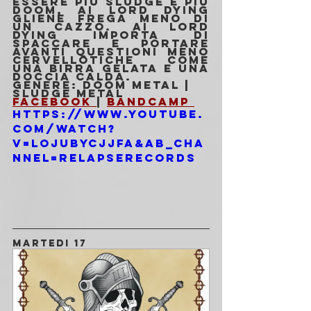
essere più sludge e più 
doom, ai Lord Dying 
gliene frega meno di 
un cazzo. Ai Lord 
Dying importa di 
spaccare e portare 
avanti questioni meno 
cervellotiche come 
una birra gelata e una 
doccia calda.
Genere: Doom Metal | 
Sludge Metal
Facebook 
| 
Bandcamp 
https://www.youtube.
com/watch?
v=lOjubYcJjFA&ab_cha
nnel=RelapseRecords
MARTEDI 17