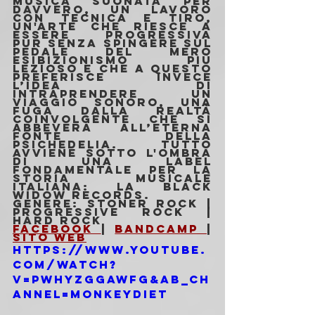
musica suonata per 
davvero, un lavoro 
con tecnica e tiro, 
un'arte che riesce a 
essere progressiva 
pur senza spingere sul 
pedale del mero 
esibizionismo più 
lezioso e che a questo 
preferisce invece 
l’idea di 
intraprendere un 
viaggio sonoro, una 
fuga dalla realtà 
coinvolgente che si 
abbevera all’eterna 
fonte della 
psichedelia. Tutto 
avviene sotto l'ombra 
di una label 
fondamentale per la 
storia musicale 
italiana: la Black 
Widow Records.
Genere: Stoner rock | 
Progressive rock | 
Hard rock
Facebook 
| 
Bandcamp 
| 
Sito Web
https://www.youtube.
com/watch?
v=pwhyZGGAwFg&ab_ch
annel=MonkeyDiet