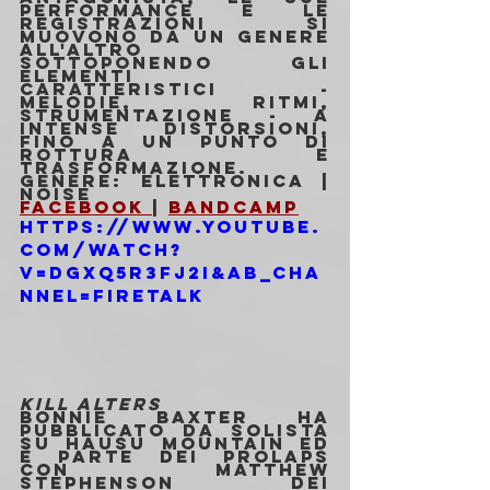
performance e le 
registrazioni si 
muovono da un genere 
all'altro 
sottoponendo gli 
elementi 
caratteristici - 
melodie, ritmi, 
strumentazione - a 
intense distorsioni, 
fino a un punto di 
rottura e 
trasformazione.
Genere: Elettronica | 
Noise 
Facebook 
| 
Bandcamp
https://www.youtube.
com/watch?
v=dgxq5r3fJ2I&ab_cha
nnel=FireTalk
KILL ALTERS
Bonnie Baxter ha 
pubblicato da solista 
su Hausu Mountain ed 
è parte dei Prolaps 
con Matthew 
Stephenson dei 