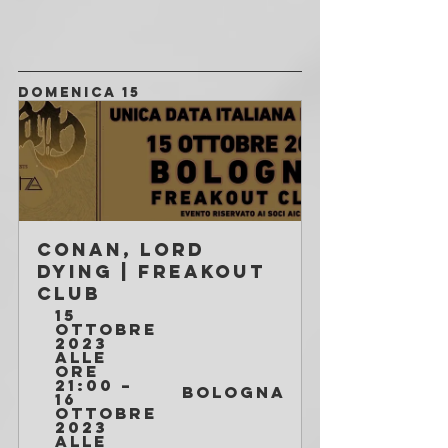
DOMENICA 15
Conan, Lord 
Dying | Freakout 
Club
15 
ottobre 
2023 
alle 
ore 
21:00 – 
Bologna
16 
ottobre 
2023 
alle 