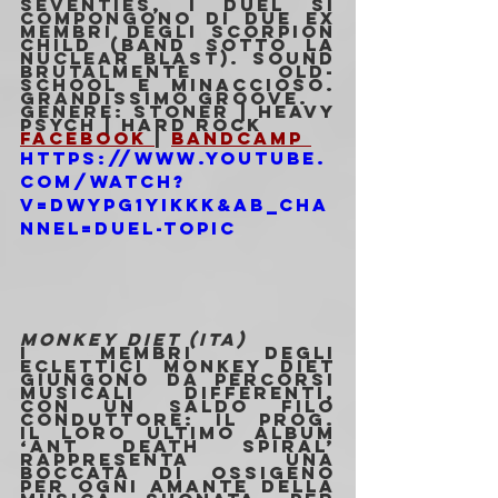
Seventies, i Duel si 
compongono di due ex 
membri degli Scorpion 
Child (band sotto la 
Nuclear Blast). Sound 
brutalmente old-
school e minaccioso. 
Grandissimo groove.
Genere: Stoner | Heavy 
psych | Hard Rock
Facebook 
| 
Bandcamp 
https://www.youtube.
com/watch?
v=dWyPg1YikKk&ab_cha
nnel=Duel-Topic
MONKEY DIET (ITA)
I membri degli 
eclettici Monkey Diet 
giungono da percorsi 
musicali differenti, 
con un saldo filo 
conduttore: il prog. 
Il loro ultimo album 
‘Ant Death Spiral’ 
rappresenta una 
boccata di ossigeno 
per ogni amante della 