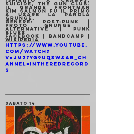
ispirato a Cramps, 
Suicide, The Gun Club. 
Il grande frontman 
Kim Salmon fu il primo 
a usare la parola 
grunge.
Genere: Post-Punk | 
Proto Grunge | 
Alternative | Punk 
Blues
Facebook 
| 
Bandcamp 
| 
Wikipedia
https://www.youtube.
com/watch?
v=JM27yG9UqSw&ab_ch
annel=INTHEREDRECORD
S
SABATO 14