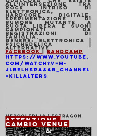
qualcosa che esiste 
all'intersezione tra 
rock intriso di 
elettronica, 
hardcore digitale, 
sperimentazione di 
rumore mutante a 
ruota libera e suoni 
campionati da 
registrazioni di 
famiglia.
Genere: Elettronica | 
Psichedelica | 
Alternative
Facebook 
| 
Bandcamp
https://www.youtube.
com/watch?v=M-
JLBeLHSrA&ab_channel
=KillAlters
MERCOLEDI 18 | ESTRAGON
ATTENZIONE 
CAMBIO VENUE