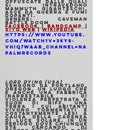
offuscate dalle quali 
si intravedono 
mammuth giganteschi, 
asce da guerra e fumi 
dopanti.
Genere: Caveman 
battle doom
Facebook 
| 
Bandcamp 
| 
Sito Web
 | 
Wikipedia
https://www.youtube.
com/watch?v=3kY8-
Vhiq7w&ab_channel=Na
palmRecords
LORD DYING (USA)
Vengono da Portland, 
Oregon, un luogo che 
è anche una fabbrica 
inarrestabile di 
violenza perpetrata a 
suon di riff, una 
terra i cui abitanti 
vivono tormentati e 
costantemente lesi a 
causa della carenza 
di luce solare. In un 
periodo dove chiunque 
sta cercando di 