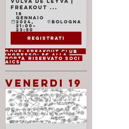
Vulva de Leyva | 
Freakout ...
18 
gennaio 
2024, 
Bologna
21:00–
23:50
Registrati
Dove: Freakout Club	
Ingresso: 5€ alla 
porta	Riservato soci 
AICS
VENERDI 19