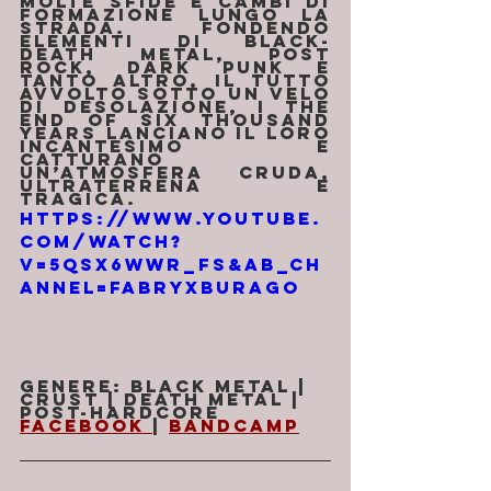
molte sfide e cambi di 
formazione lungo la 
strada. Fondendo 
elementi di black-
death metal, post 
rock, dark punk e 
tanto altro, il tutto 
avvolto sotto un velo 
di desolazione, i The 
End Of Six Thousand 
Years lanciano il loro 
incantesimo e 
catturano 
un’atmosfera cruda, 
ultraterrena e 
tragica.
https://www.youtube.
com/watch?
v=5qSX6wwr_Fs&ab_ch
annel=fabryxburago
Genere: Black Metal | 
Crust | Death Metal | 
Post-Hardcore
Facebook 
| 
Bandcamp