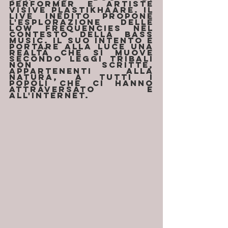
performer e artiste 
visive Plastikhaare. Il 
live inedito propone 
l'esplorazione delle 
low frequencies nel 
contesto della bass 
music. Il suo intento è 
portare alla luce una 
realtà che si muove 
secondo leggi tribali 
non scritte, 
appartenenti alla 
natura, a tutti i 
popoli che ci hanno 
attraversato e 
all'internet.