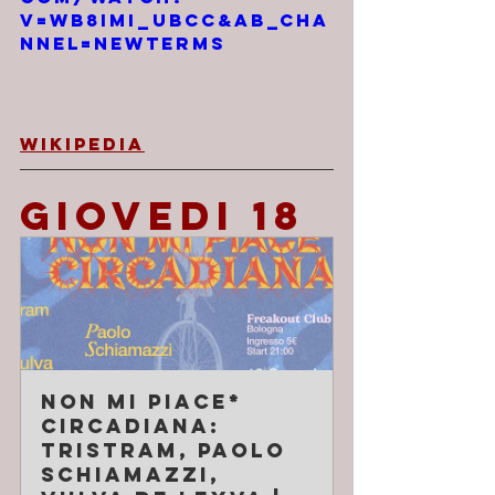
v=Wb8imi_UBcc&ab_cha
nnel=NewTerms
Wikipedia
GIOVEDI 18
Non Mi Piace* 
Circadiana: 
Tristram, Paolo 
Schiamazzi, 