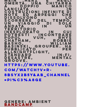
Mein Herz e negli 
Omertà. Una chitarra 
a doppio manico 
lanciata in 
costruzioni infinite di 
note ed arpeggi che 
dissolvono lo 
scorrere del tempo, 
un viaggio di sola 
andata in un 
territorio 
inesplorato in cui 
potresti incontrare 
Popol Vuh, Rhys 
Chatham, Robbie 
Basho, William 
Basinski, Grouper. Ha 
pubblicato per 
Allnightflight, 
Standard In-Fi, 
Desastre, Mental 
Groove.
https://www.youtube.
com/watch?v=r-
8bSyx2B5Y&ab_channel
=pi%C3%A8ge
Genere: Ambient
Bandcamp