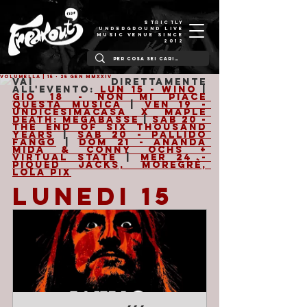
STRICTLY
UNDERGROUND LIVE
MUSIC VENUE SINCE
2012
VOLUMELLA | 15 - 25 Gen MMXXIV
Vai direttamente 
all'evento:
 Lun 15 - Wino
 | 
Gio 18 - Non Mi Piace 
Questa Musica
 | 
Ven 19 - 
Undicesimacasa x Maple 
Death: Megabasse
 | 
Sab 20 - 
The End of Six Thousand 
Years
 | 
Sab 20 - Pallido 
Fango
 | 
Dom 21 - Ananda 
Mida & Conny Ochs + 
Virtual State
 | 
Mer 24 - 
Piqued Jacks, Moregrè, 
Lola Pix
LUNEDI 15