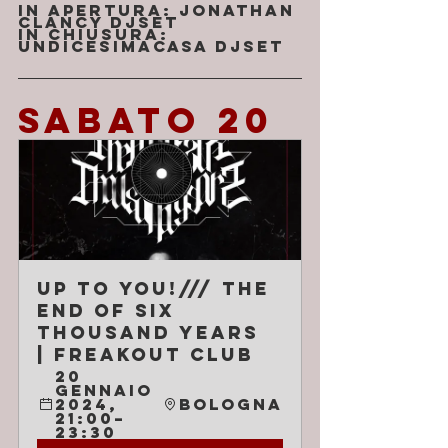
In apertura: Jonathan 
Clancy djset
In chiusura: 
Undicesimacasa djset
SABATO 20
Up to You!/// The 
End of Six 
Thousand Years 
| Freakout Club
20 
gennaio 
2024, 
Bologna
21:00–
23:30