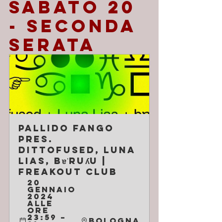
SABATO 20 
- SECONDA 
SERATA
Pallido Fango 
pres. 
Dittofused, Luna 
Lias, bɐˈruʎu | 
Freakout Club
20 
gennaio 
2024 
alle 
ore 
23:59 – 
Bologna