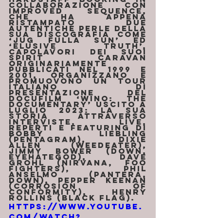
collaborazione con 
Improved Sequence, 
che ha appena 
ristampato due 
autentiche perle della 
sua discografia come 
‘Jug Fulla Sun’ ed 
‘Elusive Truth’, 
capolavori dei suoi 
Spirit Caravan 
originariamente 
pubblicati nel 1999 e 
2001, organizzano e 
promuovono un tour 
italiano di 
presentazione del 
docufilm ‘Wino: The 
Documentary’ uscito a 
luglio 2023: la sua 
storia attraverso 
interviste, live, 
reperti e featuring di 
Bobby Liebling 
(Pentagram), Dixie 
Allen (Weedeater), 
Jimmy Bower (Down, 
Eyehategod), Dave 
Grohl (Nirvana, Foo 
Fighters), Phil 
Anselmo (Pantera, 
Down), Pepper Keenan 
(Corrosion of 
Conformity), Henry 
Rollins (Black Flag).
https://www.youtube.
com/watch?