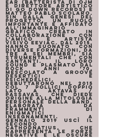
Ear (batterista di OJM 
e direttore artistico 
di Go Down Records) e 
Matteo Pablo Scolaro. 
Sin dalla genesi del 
progetto, un ruolo 
importante è affidato 
all’immaginario 
grafico, creato in 
collaborazione con 
l’amico e artista 
visivo Eeviac. Dal 2015, 
hanno suonato con 
diverse formazioni, da 
tre a sei membri, sia 
strumentali che con 
cantanti. Il loro 
sound è plasmato dal 
rock anni ’70, 
mescolato a groove 
desertici e 
psichedelici. 
Debuttarono nel 2015 
col 7 pollici doppio 
lato A Aktavas / 
Passavas, che diede 
origine alla mitologia 
personale della band, 
elaborata da 
frammenti di 
enigmatici 
insegnamenti. A 
gennaio 2019 uscì il 
secondo 
Cathodnatius, che 
rappresenta le forze 
negative e le oscure 