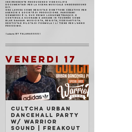
indipendente producendo videoclip e 
documentari per la scena musicale underground 
DIY.
Ora lavora come regista e direttore creativo per 
agenzie e società di produzione. Panorami 
Sommersi è il suo primo lungometraggio. E 
continua a suonare e andare in tournée come 
Blak Saagan. Musicista, regista, videoartista. 
Dentista e pilota di Formula 1 li tiene per l’anno 
prossimo.
🧷𝙨𝙚𝙡𝙚𝙘𝙩𝙖 by Falanassss🧷
VENERDI 17
Cultcha Urban 
Dancehall Party 
w/ Warrior 
Sound | Freakout 