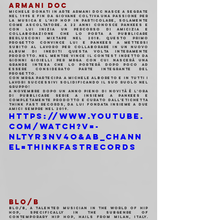
ARMANI DOC
Michele Donati in arte Armani Doc nasce a Segrate 
nel 1995 e fin da giovane coltiva una passione per 
la musica e l'hip hop in particolare, solamente 
come ascoltatore. A 22 anni conosce Pankees e 
con lui inizia un percorso di amicizia e 
collaborazione che lo porta a pubblicare 
Berlusconi Mixtape nel 2018. Questo primo 
progetto convince lui e Pankees a mettersi 
subito al lavoro per collaborare in un nuovo 
album di inediti questa volta interamente 
prodotto. Nel mentre vince il contest indetto da 
Gionni Gioielli per MRGA con cui nascerà una 
grande intesa che lo porterà dopo poco ad 
essere considerato parte integrante del 
progetto.
Con MRGA partecipa a Michele Alboreto e in tutti i 
lavori successivi solidificando il suo ruolo nel 
gruppo!
A novembre dopo un anno pieno di novità è l'ora 
di pubblicare Serie A insieme a Pankees e 
completamente prodotto e curato dall'etichetta 
Think Fast Records, da lui fondata insieme a due 
amici sempre nel 2019.
https://www.youtube.
com/watch?v=-
NlTYr3Nv4o&ab_chann
el=THINKFASTRECORDS
BLO/B
BLO/B, a talented musician in the world of hip 
hop, specifically in the subgenre of 
contemporary hip hop, hails from Milan, Italy. 