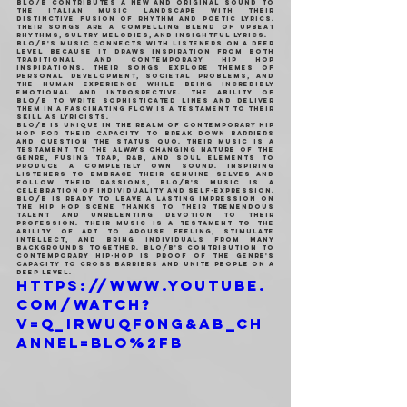
BLO/B contributes a new and original sound to 
the Italian music landscape with their 
distinctive fusion of rhythm and poetic lyrics. 
Their songs are a compelling blend of upbeat 
rhythms, sultry melodies, and insightful lyrics.
BLO/B's music connects with listeners on a deep 
level because it draws inspiration from both 
traditional and contemporary Hip Hop 
inspirations. Their songs explore themes of 
personal development, societal problems, and 
the human experience while being incredibly 
emotional and introspective. The ability of 
BLO/B to write sophisticated lines and deliver 
them in a fascinating flow is a testament to their 
skill as lyricists.
BLO/B is unique in the realm of contemporary hip 
hop for their capacity to break down barriers 
and question the status quo. Their music is a 
testament to the always changing nature of the 
genre, fusing trap, R&B, and soul elements to 
produce a completely own sound. Inspiring 
listeners to embrace their genuine selves and 
follow their passions, BLO/B's music is a 
celebration of individuality and self-expression.
BLO/B is ready to leave a lasting impression on 
the Hip Hop scene thanks to their tremendous 
talent and unrelenting devotion to their 
profession. Their music is a testament to the 
ability of art to arouse feeling, stimulate 
intellect, and bring individuals from many 
backgrounds together. BLO/B's contribution to 
contemporary hip-hop is proof of the genre's 
capacity to cross barriers and unite people on a 
deep level.
https://www.youtube.
com/watch?
v=Q_iRWuqf0ng&ab_ch
annel=BLO%2FB