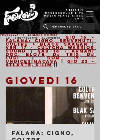
STRICTLY
UNDERGROUND LIVE
MUSIC VENUE SINCE
2012
VOLUMELLA | 16 - 23 Gennaio MMXXV
Gio 16 - 
Vai direttamente all'evento: 
Falana: Cigno, Benvenuti, 
Coltre + Black Saagan
 |
Ven 17 - Cultcha Warrior 
Sound
 | 
Sab 18 - Armani 
Doc, Blo/B, Dj Trix, Dj 
Lugi
 | 
Dom 19 - 
Undicesimacasa
 | 
Gio 23 - 
Atlante, Kilim
 ||
GIOVEDI 16
Falana: Cigno, 
Coltre, 