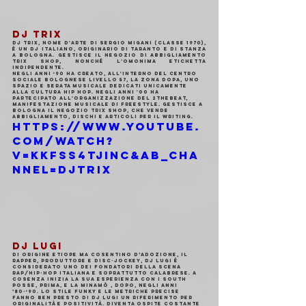
DJ TRIX
DJ Trix, nome d'arte di Sergio Migani (classe 1970), 
è un DJ italiano, originario di Taranto e di stanza 
a Bologna. Gestisce il negozio di abbigliamento 
Trix Shop, nonché l'omonima etichetta 
indipendente.
Negli anni ‘90 ha creato, all'interno del centro 
sociale bolognese Livello 57, la Zona Dopa, uno 
spazio e serata musicale dedicati unicamente 
alla cultura hip hop. Negli anni '00 ha 
partecipato all'organizzazione del 2theBeat, 
manifestazione musicale di freestyle. Gestisce a 
Bologna il negozio Trix Shop, che vende 
abbigliamento, dischi e articoli per il writing.
https://www.youtube.
com/watch?
v=kkfSs4TJINc&ab_cha
nnel=DJTrix
DJ LUGI
Di origine etiope ma cosentino d’adozione, il 
rapper, produttore e disc-jockey, Dj Lugi è 
considerato uno dei fondatori della scena 
rap/hip-hop italiana e soprattutto calabrese. A 
Cosenza inizia la sua esperienza con i South 
posse, prima, e la Minamò , dopo, negli anni 
’80-‘90. Lo stile funky e le metriche precise 
fanno ben presto di Dj Lugi un riferimento per 
originalità e positività. Diventa ospite costante 