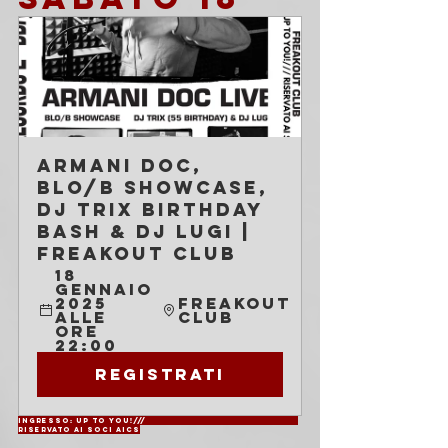
Armani Doc, 
Blo/B showcase, 
Dj Trix Birthday 
Bash & Dj Lugi | 
Freakout Club
18 
gennaio 
2025 
Freakout 
alle 
Club
ore 
22:00
Registrati
Ingresso: Up to You!///				
Riservato ai soci AICS