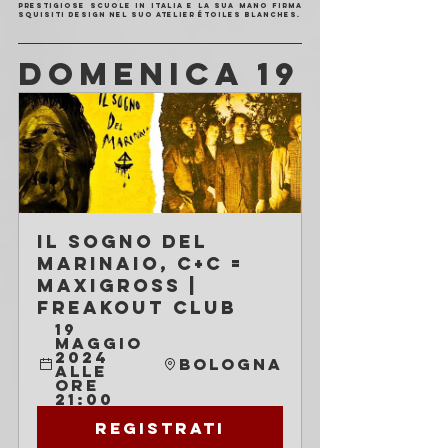
prestigiose scuole in Italia e la sua mano firma 
squisiti design nel suo atelier Étoiles Blanches.
DOMENICA 19
Il Sogno del 
Marinaio, C+C = 
Maxigross | 
Freakout Club
19 
maggio 
2024 
Bologna
alle 
ore 
21:00
Registrati