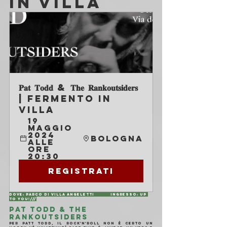
IN VILLA
𝐏𝐚𝐭 𝐓𝐨𝐝𝐝 & 𝐓𝐡𝐞 𝐑𝐚𝐧𝐤𝐨𝐮𝐭𝐬𝐢𝐝𝐞𝐫𝐬 
| Fermento in 
Villa
19 
maggio 
2024 
Bologna
alle 
ore 
20:30
Registrati
Dove: Parco di Villa Angeletti	Ingresso: Up 
to You!///
PAT TODD & THE 
RANKOUTSIDERS
Per Patt Todd, il rock'n'roll non è certo un 