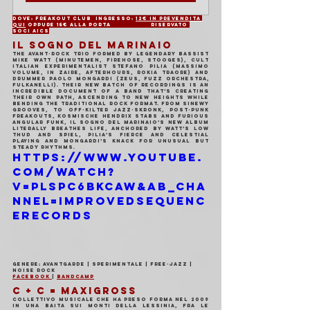
Dove: Freakout Club	Ingresso: 
12€ in prevendita 
QUI
 oppure 15€ alla porta		Riservato 
soci AICS
IL SOGNO DEL MARINAIO
The avant-rock trio formed by legendary bassist 
Mike Watt (Minutemen, Firehose, Stooges), cult 
Italian experimentalist Stefano Pilia (Massimo 
Volume, In Zaire, Afterhours, Rokia Traore) and 
drummer Paolo Mongardi (Zeus, Fuzz Orchestra, 
Fulkanelli). Their new batch of recordings is an 
incredible document of a band that’s creating 
their own path, ascending to new heights while 
bending the traditional rock format. From sinewy 
grooves, to off-kilter jazz-skronk, post-punk 
freakouts, kosmische Hendrix stabs and furious 
angular funk, Il Sogno Del Marinaio’s new album 
literally breathes life, anchored by Watt’s low 
thud and spiel, Pilia’s fierce and celestial 
playing and Mongardi’s knack for unusual but 
steady rhythms.
https://www.youtube.
com/watch?
v=PLspc6BkcAw&ab_cha
nnel=ImprovedSequenc
eRecords
Genere: Avantgarde | Sperimentale | Free-Jazz | 
Noise Rock
Facebook 
| 
Bandcamp
C + C = MAXIGROSS
Collettivo musicale che ha preso forma nel 2009 
in una baita sui monti della Lessinia, fra le 