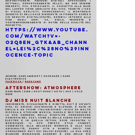
destrutturate. Fragori digitali offuscano i 
dettagli, opportunamente velati, ma pur sempre 
presenti, vivi, striscianti. Il concetto alla base 
del lavoro viene ampliato dal vivo, tramite l’uso 
di visual espliciti, pornografici. Il montaggio 
serrato di pellicole rinvenute in formato super 8 
(in seguito digitalizzate), databili intorno alla 
fine degli anni ’60, svela, perverte e 
contemporaneamente si nutre della dualità del 
progetto.
https://www.youtube.
com/watch?v=-
o2Q8EN_Gtk&ab_chann
el=Lei%2C%28No%29inn
ocence-Topic
Genere: Dark Ambient | Shoegaze | Dark 
Electronics
Facebook 
| 
Bandcamp
AFTERSHOW: ATMOSPHERE
Dark Wave | EBM | Post-Punk | Goth | 80s | Cold 
Wave
DJ MISS NUIT BLANCHE
Irriverente, dissacrante e diretta, Nuit è un’anti 
Diva. Di origini austriache e slovene, è nata in 
Emilia e ha cuore Italianissimo! Inizia da molto 
piccola a studiare musica, danza e recitazione e 
la sua carriera nella nightlife underground 
comincia nel 2007, come DJ nella scena post-punk 
electro e in quella fetish, dove incontra il 
Burlesque. Il suo fresco stile Comedy, 
combinato alla bellezza burrosa e alla sua 
originalità, danno vita a numeri unici che 
consacrano Nuit sui palchi Europei. La sua Chez 
Blanche Burlesque Academy è una delle più 