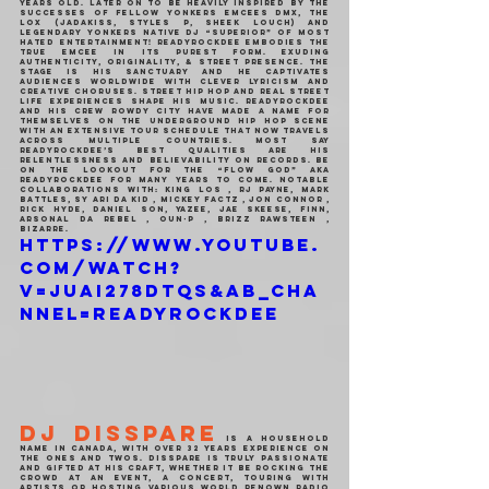
years old. Later on to be heavily inspired by the 
successes of fellow Yonkers emcees DMX, The 
LOX (Jadakiss, Styles P, Sheek Louch) And 
legendary Yonkers native DJ “Superior” of Most 
Hated Entertainment! ReadyRockDee embodies the 
true emcee in its purest form. Exuding 
authenticity, originality, & street presence. The 
stage is his sanctuary and he captivates 
audiences worldwide with clever lyricism and 
creative choruses. Street hip hop and real street 
life experiences shape his music. ReadyRockDee 
and his crew Rowdy City have made a name for 
themselves on the underground hip hop scene 
with an extensive tour schedule that now travels 
across multiple countries. Most say 
ReadyRockDee’s best qualities are his 
relentlessness and believability on records. Be 
on the lookout for the “Flow God” aka 
ReadyRockDee for many years to come. Notable 
Collaborations with: King Los , RJ Payne, Mark 
Battles, Sy Ari Da Kid , Mickey Factz , Jon Connor , 
Rick Hyde, Daniel Son, Yazee, Jae Skeese, Finn, 
Arsonal da Rebel , Oun-P , Brizz Rawsteen , 
Bizarre.
https://www.youtube.
com/watch?
v=juAI278DtQs&ab_cha
nnel=ReadyRockDee
DJ DISSPARE
 is a household 
name in Canada, with over 32 years experience on 
the ones and twos. Disspare is truly passionate 
and gifted at his craft, whether it be rocking the 
crowd at an event, a concert, touring with 
artists or hosting various world renown radio 