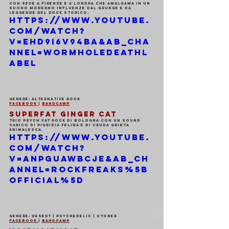
con sede a Firenze e a Londra che amalgama in un 
suono moderno influenze dal grunge e da 
leggende del rock storico.
https://www.youtube.
com/watch?
v=ehd9i6v94BA&ab_cha
nnel=WormHoleDeathL
abel
Genere: Alternative rock
Facebook 
| 
Bandcamp
SUPERFAT GINGER CAT
Trio Psych Fat Rock di Bologna con un sound 
carico di pigrizia felina e di cruda grinta 
animalesca.
https://www.youtube.
com/watch?
v=aNpGUawBCjE&ab_ch
annel=RockFreaks%5B
official%5D
Genere: Desert | Psychedelic | Stoner
Facebook 
| 
Bandcamp