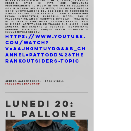
hobby né un'attività part-time. È, invece, un vero e 
proprio stile di vita, che influenza 
profondamente il modo in cui Pat si relaziona 
con il mondo. Nei suoi pezzi, ogni nota e parola 
sono un'evocazione del desiderio di percorrere 
strade ancora poco battute. Il suo songwriting 
evoca interstatali, autogrill, motel, bar e 
palcoscenici, amori perduti e ritrovati - una rete 
di luoghi e di non luoghi, di esperienze ricche e 
di ricordi affettuosi. Un viaggio che, a oggi, non 
accenna minimamente a fermarsi, nonostante 
abbiano all'attivo cinque album completi e 
innumerevoli singoli.
https://www.youtube.
com/watch?
v=AAjn0mtUYdg&ab_ch
annel=PatTodd%26the
Rankoutsiders-Topic
Genere: Garage | Psych | Rock'n'Roll
Facebook 
| 
Bandcamp
LUNEDI 20: 
IL PALLONE