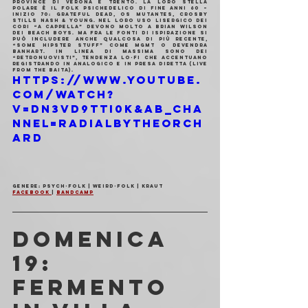
province di Verona e Trento. La loro stella 
polare è il folk psichedelico di fine anni 60 – 
inizio 70: Grateful Dead, Os Mutantes, Crosby 
Stills Nash & Young. Nel loro uso lisergico dei 
cori “a cappella” devono molto a Brian Wilson 
dei Beach Boys. Ma fra le fonti di ispirazione si 
può includere anche qualcosa di più recente, 
“some hipster stuff” come MGMT o Devendra 
Banhart. In linea di massima sono dei 
“retronuovisti”, tendenza lo-fi che accentuano 
registrando in analogico e in presa diretta (live 
from the baita).
https://www.youtube.
com/watch?
v=dn3Vd9tTI0k&ab_cha
nnel=RadialbyTheOrch
ard
Genere: Psych-Folk | Weird-Folk | Kraut
Facebook 
| 
Bandcamp
DOMENICA 
19: 
FERMENTO 