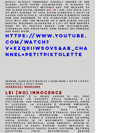
music, Ritualz immersed himself deeper in the 
global goth scene culminating in signing to 
Canada’s Artoffact Records and the release of 
the album Doom, ranked 
#13
 in I Die: You Die’s list 
of best albums of 2018. Doom signaled a shift in 
sound for Ritualz, incorporating elements from 
EBM and Darkwave to his signature sound. June 
2022 will see the release of a new album called 
RADICAL MACABRO alongside a list of new remixes 
made by by various bands like Pictureplane, 
Sidewalks and skeletons, Dave Parley (ex-Prayers) 
and many more.
https://www.youtube.
com/watch?
v=Xzq0IIwsOvs&ab_cha
nnel=petitpistolette
Genere: Dark Electronics | Dark Wave | Goth | Post-
Industrial | Post-Punk
Facebook 
| 
Bandcamp
LEI (NO) INNOCENCE
“Innocence” è il primo lavoro di Lei, (No) 
innocence. Un concept sulla purezza e la 
solitudine. Una sensuale, seppur violenta, opera 
di lussuria. La violenza è sempre presente, 
quantomeno implicitamente, tenue ed 
inafferrabile, quando non esibita. 
Ciononostante il risultato è fragile, una visione 
distorta sulla percezione. Composto da 
innumerevoli strati e concepito come un’opera 
unica divisa in 10 movimenti, Innocence è 
elettronica mutevole; dark ambient, venata di 
dolcezza. Le fonti sonore sono perlopiù di 
natura analogica (archi, piano, chitarre, batterie 
acustiche, field recordings), benché 