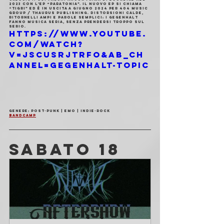
2023 con l’EP “Paratonia”. Il nuovo EP si chiama 
“TIGRI” ed è in uscita a Giugno 2024 per 404 Music 
Group / Thaurus Publishing. Distorsioni calde, 
ritornelli ampi e parole semplici: i Gegenhalt 
fanno musica seria, senza prendersi troppo sul 
serio.
https://www.youtube.
com/watch?
v=JsCUSrjtrFo&ab_ch
annel=Gegenhalt-Topic
Genere: Post-Punk | Emo | Indie-rock
Bandcamp
SABATO 18