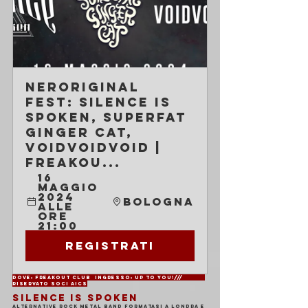
NerOriginal 
Fest: Silence is 
Spoken, Superfat 
Ginger Cat, 
VoidVoidVoid | 
Freakou...
16 
maggio 
2024 
Bologna
alle 
ore 
21:00
Registrati
Dove: Freakout Club	Ingresso: Up to You!///	
Riservato soci AICS
SILENCE IS SPOKEN
Alternative rock metal band formatasi a Londra e 