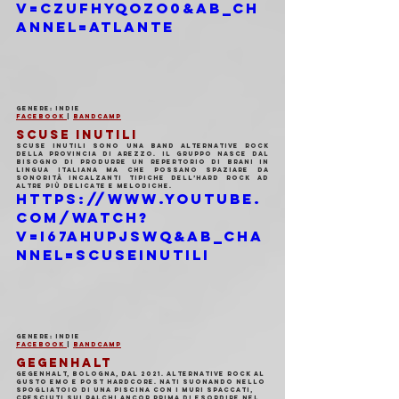
v=czUFhYqOzO0&ab_ch
annel=Atlante
Genere: Indie
Facebook 
| 
Bandcamp
SCUSE INUTILI
Scuse Inutili sono una band alternative rock 
della provincia di Arezzo. Il gruppo nasce dal 
bisogno di produrre un repertorio di brani in 
lingua italiana ma che possano spaziare da 
sonorità incalzanti tipiche dell’hard rock ad 
altre più delicate e melodiche.
https://www.youtube.
com/watch?
v=i67ahupjSWQ&ab_cha
nnel=ScuseInutili
Genere: Indie 
Facebook 
| 
Bandcamp
GEGENHALT
Gegenhalt, Bologna, dal 2021. Alternative rock al 
gusto emo e post hardcore. Nati suonando nello 
spogliatoio di una piscina con i muri spaccati, 
cresciuti sui palchi ancor prima di esordire nel 