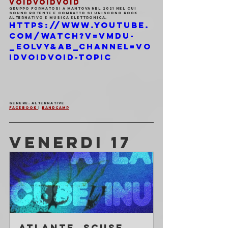
VOIDVOIDVOID
Gruppo formatosi a Mantova nel 2021 nel cui 
sound potente e compatto si uniscono rock 
alternativo e musica elettronica.
https://www.youtube.
com/watch?v=VmdU-
_eOlVY&ab_channel=VO
IDVOIDVOID-Topic
Genere: Alternative
Facebook 
| 
Bandcamp
VENERDI 17
Atlante, Scuse 