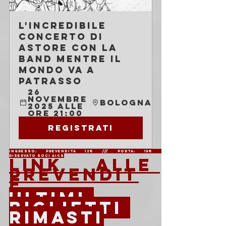
L'INCREDIBILE 
CONCERTO DI 
ASTORE CON LA 
BAND MENTRE IL 
MONDO VA A 
PATRASSO
26 
novembre 
Bologna
2025 alle 
ore 21:00
Registrati
Ingresso: Prevendita 12€ /// Porta: 15€                          
Riservato soci AICS
LINK ALLE 
PREVENDIT
E 
ULTIMI 
BIGLIETTI 
RIMASTI