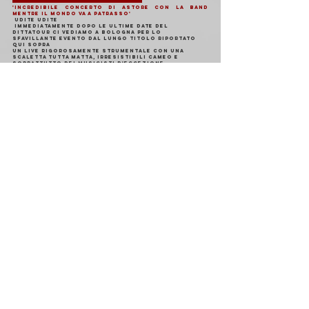
'INCREDIBILE CONCERTO DI ASTORE CON LA BAND 
MENTRE IL MONDO VA A PATRASSO'
 UDITE UDITE
 IMMEDIATAMENTE DOPO LE ULTIME DATE DEL 
DITTATOUR CI VEDIAMO A BOLOGNA PER LO 
SFAVILLANTE EVENTO DAL LUNGO TITOLO RIPORTATO 
QUI SOPRA
UN LIVE RIGOROSAMENTE STRUMENTALE CON UNA 
SCALETTA TUTTA MATTA, IRRESISTIBILI CAMEO E 
SOPRATTUTTO DEI MUSICISTI D'ECCEZIONE
NO PLAYBACK, NO BASI REGISTRATE, NO SBIRRI
IL TUTTO PER FESTEGGIARE ASSIEME UNA PICCOLA 
GRANDE SORPRESA, DI CUI PER ORA NON VI DICIAMO 
NIENTE
POSTI LIMITATI
GIOVEDI 27
giurochetistruz
zo#4: 
Rotadefero, 
Lava, Sacha 