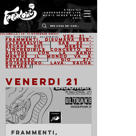
STRICTLY
UNDERGROUND LIVE
MUSIC VENUE SINCE
2012
VOLUMELLA | 20- 27 Novembre MMXXV
Ven 21 - 
Vai direttamente all'evento: 
Frammenti, Disumana Res, 
Ultrakelvin
| 
Sab 22 - 
Escape 001
 |  
Mer26 - 
L'incredibile concerto di 
Astore con la band 
mentre il mondo va a 
patrasso
| 
GIo 27- 
Rotadefero, Lava, Sacha 
Syntax
||
VENERDI 21
Frammenti, 