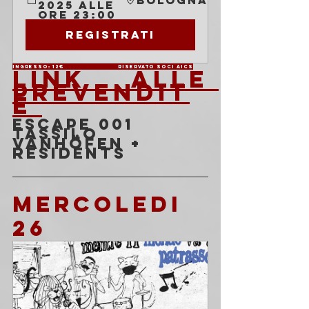
Bologna
2025 alle 
ore 23:00
Registrati
Ingresso: 12€                          Riservato soci AICS
LINK ALLE 
PREVENDIT
E 
ESCAPE 001
Tassilo 
Vanhöfen + 
Residents 
MERCOLEDI 
26