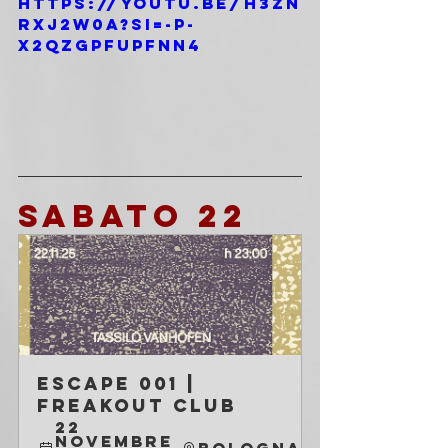
https://youtu.be/H3Zn
rXJ2W0A?si=-p-
X2qzGpFUpFNN4
SABATO 22
ESCAPE 001 | 
Freakout Club
22 
novembre 