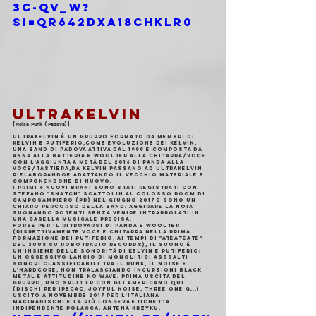
3C-Qv_w?
si=qr642dXa18CHklr0
ULTRAKELVIN
[𝗡𝗼𝗶𝘀𝗲 𝗣𝘂𝗻𝗸 (𝗣𝗮𝗱𝗼𝘃𝗮)]
ULTRAKELVIN è un gruppo formato da membri di 
Kelvin e Putiferio,come evoluzione dei Kelvin, 
una band di Padova attiva dal 1999 e composta da 
Anna alla batteria e Woolter alla chitarra/voce. 
con l'aggiunta a metà del 2016 di Panda alla 
voce/tastiera,da Kelvin passano ad Ultrakelvin 
rielaborandoe adattando il vecchio materiale e 
componendone di nuovo.
I primi 6 nuovi brani sono stati registrati con 
Stefano "Snatch" Scattolin al Colosso Room di 
Camposampiero (PD) nel giugno 2017 e sono un 
chiaro percorso della band: aggirare la noia 
suonando potenti senza venire intrappolati in 
una casella musicale precisa.
Forse per il ritrovarsi di Panda e Woolter 
(rispettivamente voce e chitarra nella prima 
formazione dei Putiferio, ai tempi di "AteAteAte" 
del 2008 su RobotRadio Records), il suono è 
un'insieme delle sonorità di Kelvin e Putiferio: 
un ossessivo lancio di monolitici asssalti 
sonori classificabili tra il punk, il noise e 
l'hardcore, non tralasciando incursioni black 
metal e attitudine No Wave. prima uscita del 
gruppo, uno split LP con gli americano Qui 
(dischi per Ipecac, JoyFul Noise, Three one G...) 
uscito a novembre 2017 per l'italiana 
MacinaDischi e la più longeva etichetta 
indipendente polacca: Antena Krzyku.