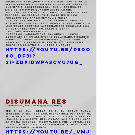
Frammenti a frequentare e a vivere di persona le 
realtà antagoniste italiane ed europee, creando 
una rete di collaborazioni che li porterà ad 
esibirsi su più di quattrocento palchi.
Nel 2003 Daniele Pagliero musicista della scena 
elettronica sperimentale, noto per il suo 
progetto solista Lo Dev Alm e per la 
collaborazione con il collettivo di musiche 
non ortodosse Setola Di Maiale, si aggiunge alla 
line up arricchendo la formazione originale con 
un set-up elettronico, fatto di synth, 
campionatori ed effetti.
Questa collaborazione inaugura un nuovo 
corso artistico allinterno della band: i brani si 
fanno più onirici e sperimentali, le chitarre più 
graffianti e aggressive, i ritmi più cadenzati e 
profondi, lo stile più libero e maturo.
https://youtu.be/P8Do
6o_df3I?
si=zD9iDwp43CvU7ug_
DISUMANA RES
[𝗜𝗻𝗱𝘂𝘀𝘁𝗿𝗶𝗮𝗹 𝗺𝗲𝘁𝗮𝗹/𝗻𝗼𝗶𝘀𝗲 𝗰𝗼𝗿𝗲 𝗕𝗼𝗹𝗼𝗴𝗻𝗮/𝗥𝗼𝗺𝗮/𝗠𝗮𝘁𝗲𝗿𝗮)]
Per i 30 anni della band, il debut album 
registrato nel 1998 sarà disponibile per la prima 
volta in vinile. Rimasterizzato da Nicola Manzan 
(Bologna Violenta) nell’estate 2025 e pubblicato 
da Ostia Records (OST017). Edizione limitata, 300 
copie, in uscita a fine novembre e disponibile 
anche durante la serata.
https://youtu.be/_Vmj