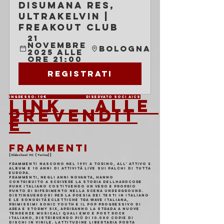
Disumana Res, 
Ultrakelvin | 
Freakout Club
21 
novembre 
Bologna
2025 alle 
ore 21:00
Registrati
Ingresso: 10€                          Riservato soci AICS
LINK ALLE 
PREVENDIT
E 
FRAMMENTI
[𝗢𝗹𝗱𝘀𝗰𝗵𝗼𝗼𝗹 𝗛𝗖 (𝗧𝗼𝗿𝗶𝗻𝗼)]
Frammenti nascono nel 1991 a Torino, all' attivo 5 
album e 10 anni di attività live sui palchi di tutta 
Europa.
Frammenti, negli anni novanta, hanno 
contribuito a scrivere la storia dellhardcore 
punk italiano costituendo un vero e proprio 
punto di riferimento nella scena underground. 
Distinguendosi per la poesia dei testi in italiano 
e le sonorità eclettiche tra wave italiana, 
primissimi Sonic youth e il pop progressivo di 
Area e Stormy Six, apriranno la strada a nuove 
tendenze musicali quali emo e post rock 
italiano, distribuendo più di 10.000 copie di 
dischi in vinile. Lattitudine libertaria porta 