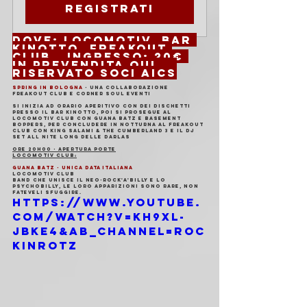
Registrati
Dove: Locomotiv, Bar 
Kinotto, Freakout 
Club	Ingresso: 20€ 
in prevendita QUI 	
Riservato soci AICS
SPRING in BOLOGNA
 - una collaborazione 
Freakout Club e Corner Soul Eventi
Si inizia ad orario aperitivo con dei dischetti 
presso il Bar Kinotto, poi si prosegue al 
Locomotiv Club con Guana Batz e Basement 
Boppers, per concludere in notturna al Freakout 
Club con King Salami & the Cumberland 3 e il dj 
set all nite long delle Darlas
ORE 20H00 - APERTURA PORTE
LOCOMOTIV CLUB:
GUANA BATZ - unica data italiana
LOCOMOTIV CLUB
Band che unisce il neo-rock'a'billy e lo 
psychobilly, le loro apparizioni sono rare, non 
fateveli sfuggire.
https://www.youtube.
com/watch?v=kH9XL-
jBkE4&ab_channel=ROC
KINROTZ