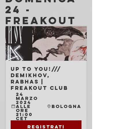
24 - 
FREAKOUT
Up to You!/// 
Demikhov, 
Rabhas | 
Freakout Club
24 
marzo 
2024 
alle 
Bologna
ore 
21:00 
CET
Registrati