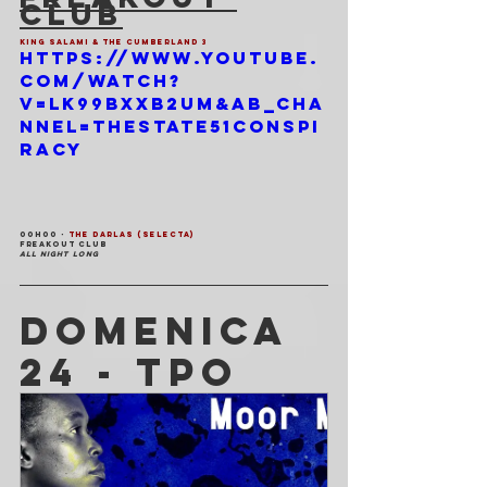
CLUB
KING SALAMI & THE CUMBERLAND 3
https://www.youtube.
com/watch?
v=lK99BxxB2uM&ab_cha
nnel=Thestate51Conspi
racy
00H00 - 
THE DARLAS (SELECTA)
FREAKOUT CLUB
ALL NIGHT LONG
DOMENICA 
24 - TPO