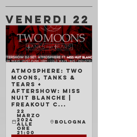
VENERDI 22
Atmosphere: Two 
Moons, Tanks & 
Tears + 
Aftershow: Miss 
Nuit Blanche | 
Freakout C...
22 
marzo 
2024 
Bologna
alle 
ore 
21:00