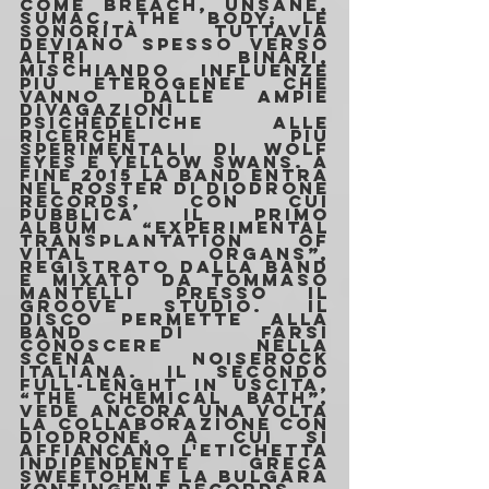
come Breach, Unsane, 
Sumac, The Body; le 
sonorità tuttavia 
deviano spesso verso 
altri binari, 
mischiando influenze 
più eterogenee che 
vanno dalle ampie 
divagazioni 
psichedeliche alle 
ricerche più 
sperimentali di Wolf 
Eyes e Yellow Swans. A 
fine 2015 la band entra 
nel roster di DioDrone 
Records, con cui 
pubblica il primo 
album “Experimental 
Transplantation Of 
Vital Organs”, 
registrato dalla band 
e mixato da Tommaso 
Mantelli presso il 
Groove Studio. Il 
disco permette alla 
band di farsi 
conoscere nella 
scena noiserock 
italiana. Il secondo 
full-lenght in uscita, 
“The Chemical Bath”, 
vede ancora una volta 
la collaborazione con 
DioDrone, a cui si 
affiancano l'etichetta 
indipendente greca 
Sweetohm e la bulgara 
Kontingent Records.