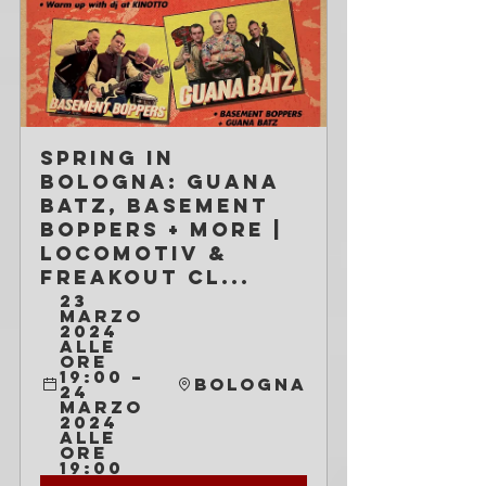
Spring in 
Bologna: Guana 
Batz, Basement 
Boppers + more | 
Locomotiv & 
Freakout Cl...
23 
marzo 
2024 
alle 
ore 
19:00 – 
Bologna
24 
marzo 
2024 
alle 
ore 
19:00