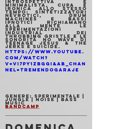
introspettiva e 
minimalista, cupa e 
ironica allo stesso 
tempo: sintetizzatori 
nevrotici, drum 
machines e bassi 
ipnotici richiamano 
alla mente le 
sperimentazioni 
industrial dei 
Throbbing Gristle e le 
sonorità no wave di 
Teenage Jesus & The 
Jerks e Suicide.
https://www.youtube.
com/watch?
v=Vi7Py1zbgGI&ab_chan
nel=TremendoGaraje
Genere: Sperimentale | 
Jungle | Noise | Bass 
Music
Bandcamp
DOMENICA 