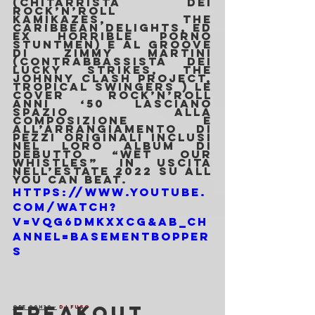
(chitarrista dei 
Rock’n’Roll 
Kamikazes, The 
Caribbean Delights, ed 
ex Horrible Porno 
Stuntmen) e al groove 
di Zimmy Martini 
(contrabbassista dei 
Lucky Strikes, The 
Johnny Clash Project, 
Tropical Swingers ) le 
cover rock’n’roll 
anni ‘50 lasciano 
spazio alla 
composizione e 
all’arrangiamento di 
pezzi originali inclusi 
nel loro album di 
debutto “Wet our 
Whistles” in uscita 
nell’estate 2022 su All 
You Can Beat.
https://www.youtube.
com/watch?
v=VQg6dmKxxCg&ab_ch
annel=BasementBopper
s
FREAKOUT 
ORE 00H30 -
DJ FUSO