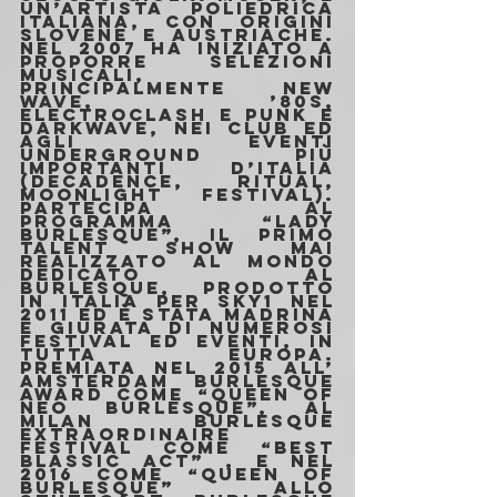
un’artista poliedrica 
italiana, con origini 
slovene e austriache. 
Nel 2007 ha iniziato a 
proporre selezioni 
musicali, 
principalmente New 
Wave, ’80s, 
electroclash e Punk e 
Darkwave, nei club ed 
agli eventi 
underground più 
importanti d’Italia 
(Decadence, Ritual, 
Moonlight Festival). 
Partecipa al 
programma “Lady 
Burlesque”, il primo 
talent show mai 
realizzato al mondo 
dedicato al 
burlesque, prodotto 
in Italia per Sky1 nel 
2011 ed è stata madrina 
e giurata di numerosi 
festival ed eventi, in 
tutta Europa. 
Premiata nel 2015 all’ 
Amsterdam Burlesque 
Award come “Queen of 
Neo Burlesque”, al 
Milan Burlesque 
Extraordinaire 
Festival come “Best 
Blassic Act” , e nel 
2016 come “Queen of 
Burlesque” allo 