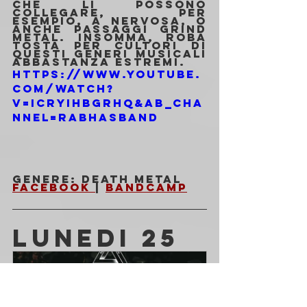
che li possono 
collegare, per 
esempio, a Nervosa, o 
anche passaggi grind 
metal. Insomma, roba 
tosta per cultori di 
questi generi musicali 
abbastanza estremi.
https://www.youtube.
com/watch?
v=icRyIHbgRHQ&ab_cha
nnel=RabhasBand
Genere: Death Metal
Facebook 
| 
Bandcamp
LUNEDI 25