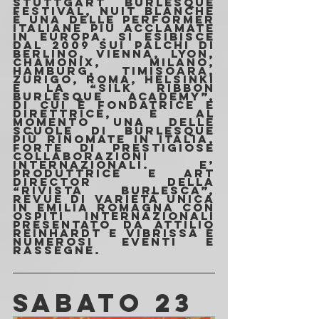
Stuttgart Burlesque 
Festival, Nuit Blanche 
è una delle performer 
italiane più acclamate 
in Europa. Si esibisce 
dal 2009 sui palchi di 
Berlino, Vienna, Lyon, 
Chamonix, Milano, 
Hamburg, Timisoara, 
Zurigo, Roma, Helsinki 
e la “Silk Ribbon 
Burlesque Academy”, 
di cui è fondatrice e 
direttrice, è al 
momento una delle 
scuole di Burlesque 
più rinomate in Italia, 
forte di prestigiose 
collaborazioni 
internazionali. E’ 
produttrice e Art 
Director della 
“Rivista Burlesca”, 
revue di varietà unica 
in Emilia Romagna con 
ospiti internazionali 
presentato da Attilio 
Reinhardt e Vibrissa e 
numerosi eventi e 
rassegne.
SABATO 23