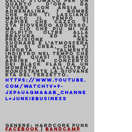
dello stomaco per un 
quarto d’ora da 
vivere con ansia e 
adrenalina, 7 bombe 
che non ti lasciano 
manco il tempo di 
capire che cazzo ti 
sta piovendo addosso, 
ma ciò che più mi ha 
colpito oltre alla 
bravura ed alla 
precisione nel 
suonare è l’atmosfera 
che si crea, che ti 
riporta talmente 
indietro nel tempo che 
pare quasi possano 
aprire un concerto 
dei Black Flag da un 
momento all’altro, 
nonostante la giovane 
età del terzetto. 
https://www.youtube.
com/watch?v=9-
jxp4U4gmA&ab_channe
l=JunkieBusiness
Genere: Hardcore Punk
Facebook 
| 
Bandcamp