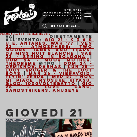
STRICTLY
UNDERGROUND LIVE
MUSIC VENUE SINCE
2012
VOLUMELLA | 21 - 28 Mar MMXXIV
Vai direttamente 
all'evento:
Gio 21 - K r a s 
u e, Antares, Wah '77
 | 
Ven 
22 - Atmosphere: Two 
Moons, Tanks and Tears, 
Dj Miss Nuit Blanche
 | 
Sab 
23 - Spring in Bologna
 | 
Dom 24 - Moor Mother, 
Theoreme
 @TPO | 
Dom 24 - 
Demikhov, Rabhas 
| 
Lun 25 - 
Lucy Kruger & the Lost 
Boys
 | 
Mar 26 - Vibravoid, 
Flyin' Zebra
 |
 Mer 27 - Non 
Mi Piace: Ryosuke Kiyasu, 
Glod, 1000voltegatto
 | 
Gio 
28 - Love Gang, 
Sandstrikers, Anuseye
GIOVEDI 21