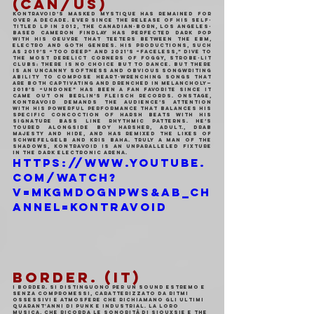
(CAN/US)
Kontravoid’s masked mystique has remained for 
over a decade. Ever since the release of his self-
titled LP in 2012, the Canadian-born, Los Angeles-
based Cameron Findlay has perfected dark pop 
with his oeuvre that teeters between the EBM, 
electro and goth genres. His productions, such 
as 2019’s “Too Deep” and 2021’s “Faceless,” dive to 
the most derelict corners of foggy, strobe-lit 
clubs: there is no choice but to dance. But there 
is an uncanny softness and obvious songwriting 
ability to compose heart-wrenching songs that 
are both captivating and drenched in melancholy—
2018’s “Undone” has been a fan favorite since it 
came out on Berlin’s Fleisch Records. Onstage, 
Kontravoid demands the audience’s attention 
with his powerful performance that balances his 
specific concoction of harsh beats with his 
signature bass line rhythmic patterns. He’s 
toured alongside Boy Harsher, ADULT., Drab 
Majesty and Hide, and has remixed the likes of 
Schwefelgelb and Kris Baha. Truly a man of the 
shadows, Kontravoid is an unparalleled fixture 
in the dark electronic arena.
https://www.youtube.
com/watch?
v=MkgmDogNPws&ab_ch
annel=Kontravoid
BORDER. (IT)
I Border. si distinguono per un sound estremo e 
senza compromessi, caratterizzato da ritmi 
ossessivi e atmosfere che richiamano gli ultimi 
quarant'anni di punk e industrial. La loro 
musica, che ricorda le sonorità di Siouxsie e The 