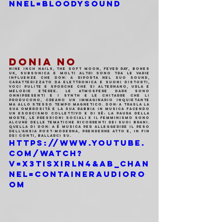
nnel=BloodySound
DONIA NO
Nine Inch Nails, The Soft Moon, Fever Ray, Bones 
UK, Subsonica e molti altri sono tra le varie 
influenze che Donı̈ a riporta nel suo sound, 
caratterizzato da elettronica e suoni distorti, 
voci pulite e sporche che si alternano, urla e 
melodie eteree. Le atmosfere dark sono 
onnipresenti e i synth e le chitarre che li 
producono, creano un immaginario inquietante 
ma allo stesso tempo magnetico. Donı̈ a trasla la 
sua ombrosità e la sua rabbia in musica facendo 
un esorcismo collettivo e di sé: la paura della 
morte, le pressioni sociali e il femminismo sono 
alcune delle tematiche ricorrenti dei suoi brani. 
Quella di Donı̈ a è musica per alleggerire il peso 
dell’ansia post-moderna, prenderne atto e, in fin 
dei conti, ballarci su.
https://www.youtube.
com/watch?
v=x3TisXIrln4&ab_chan
nel=ContainerAudioRo
om