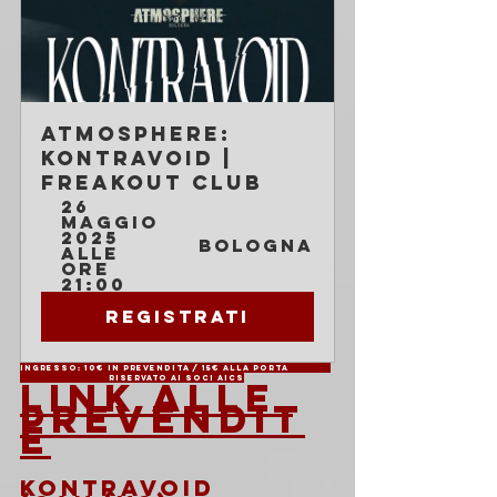
Atmosphere: 
Kontravoid | 
Freakout Club
26 
maggio 
2025 
Bologna
alle 
ore 
21:00
Registrati
Ingresso: 10€ in prevendita / 15€ alla porta	
		Riservato ai soci AICS
LINK ALLE 
PREVENDIT
E
KONTRAVOID 