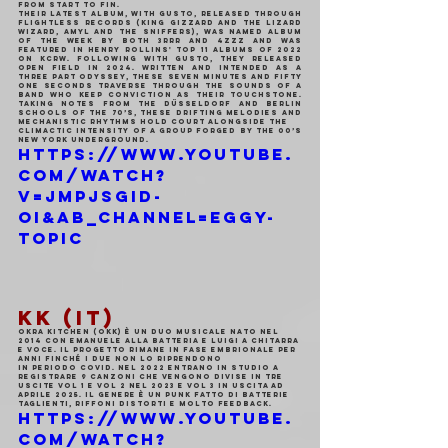
from start to fin.
Their latest album, With Gusto, released through 
Flightless Records (King Gizzard and The Lizard 
Wizard, Amyl and The Sniffers), was named Album 
of the Week by both 3RRR and 4ZZZ and was 
featured in Henry Rollins' top 11 albums of 2022 
on KCRW. Following With Gusto, they released 
Open Field in 2024. Written and intended as a 
three part odyssey, these seven minutes and fifty 
one seconds traverse through the sounds of a 
band who keep conviction as their touchstone. 
Taking notes from the Düsseldorf and Berlin 
schools of the 70’s, these drifting melodies and 
mechanistic rhythms hold court alongside the
climactic intensity of a group forged by the 00’s 
New York underground.
https://www.youtube.
com/watch?
v=JmpjsgiD-
OI&ab_channel=Eggy-
Topic
KK (IT)
Okra Kitchen (OkK) è un duo musicale nato nel 
2014 con Emanuele alla batteria e Luigi a chitarra 
e voce. Il progetto rimane in fase embrionale per 
anni finché i due non lo riprendono
in periodo COVID. Nel 2022 entrano in studio a 
registrare 9 canzoni che vengono divise in tre 
uscite VOL 1 e VOL 2 nel 2023 e VOL 3 in uscita ad 
aprile 2025. Il genere è un punk fatto di batterie 
taglienti, riffoni distorti e molto feedback.
https://www.youtube.
com/watch?