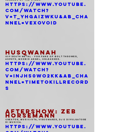
https://www.youtube.
com/watch?
v=T_yHgaiZwKU&ab_cha
nnel=Vexovoid
HUSQWANAH
039 death metal - for fans of Bolt Thrower, 
Asphyx, Morbid Angel, Unleashed.
https://www.youtube.
com/watch?
v=InJHs0Wo2Kk&ab_cha
nnel=TimeToKillRecord
s
AFTERSHOW: ZEB 
HORSEMANN
Creator, musicista, videomaker, dj e divulgatore 
di musica.
https://www.youtube.