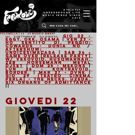
STRICTLY
UNDERGROUND LIVE
MUSIC VENUE SINCE
2012
VOLUMELLA | 22 - 29 Maggio MMXXV
Gio 22 - 
Vai direttamente all'evento:
Eggy, Okk, Osama
 |
 Ven 23 - 
Ho Sentito Di Peggio: 
Cowards - Donïa Nö
 / 
Aftershow: 
Undicesimacasa
 | 
Sab 24 - 
Game Over [Release Party] 
w/ Vexovoid, HusqwarnaH, 
Zeb Horsemann Metal 
Djset
 | 
Dom 25 - Mekons
 | 
Lun 26 - Kontravoid, 
Border.
 | 
Mar 27 - DVNE
 | 
Gio 29 [Teatro Cinema 
Perla] - The Necks, Uzeda, 
Six Organs Of Admittance
||
GIOVEDI 22