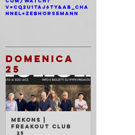
com/watch?
v=cQ2U1TAj6tY&ab_cha
nnel=ZebHorsemann
DOMENICA 
25
MEKONS | 
Freakout Club
25 