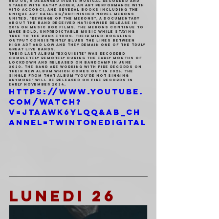
and US, a deranged pirate musical recorded and 
staged with Kathy Acker, an art performance with 
Vito Acconci, and several books including the 
unique art catalog/unfinished novel Mekons 
United. "Revenge of the Mekons", a documentary 
about the band received nationwide release in 
2015 on Music Box Films. The Mekons continue to 
make bold, unpredictable music while staying 
true to the punk ethos. Their mind-boggling 
output consistently blurs the lines between 
high art and low and they remain one of the truly 
great live bands.
Their last album "Exquisite" was recorded 
completely remotely during the early months of 
lockdown and released on Bandcamp in June 
2020. The band are working with Fire Records on 
their new album which comes out in 2025. The 
single from that album "You're Not Singing 
Anymore" will be released on Fire Records in 
early November 2024.
https://www.youtube.
com/watch?
v=JtaAWk6YLqQ&ab_ch
annel=twintonedigital
LUNEDI 26