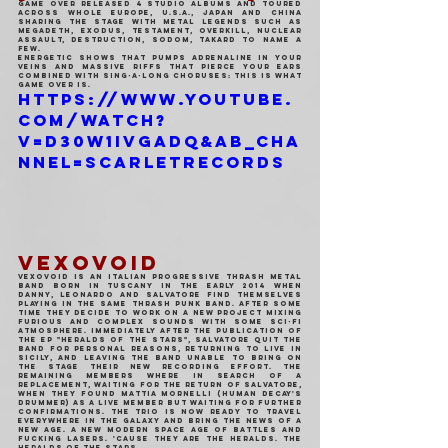
Game Over released 4 studio albums and toured 
across whole Europe, U.S.A., Japan and China 
sharing the stage with Metal legends such as 
Megadeth, Exodus, Testament, Overkill, Nuclear 
Assault, Destruction, Sodom, Takard to name a 
few.
Energetic shows that pumps adrenaline in your 
veins and massive riffs that pierce your ears 
combined with sing-a-long choruses: this is what 
Game Over is.
https://www.youtube.
com/watch?
v=D30W1ivgADQ&ab_cha
nnel=ScarletRecords
VEXOVOID
Vexovoid is an Italian Progressive Thrash Metal 
band born in Tuscany in the early 2014 when 
Danny, Leonardo and Salvatore find themselves 
playing in the same Thrash Punk band. After some 
time they decide to work on a new project mixing 
furious and complex sounds with some Sci-Fi 
atmosphere. Immediately after the publication of 
the EP "Heralds of the Stars", Salvatore quit the 
band for personal reasons, returning to live in 
Sicily, and leaving the band unable to bring on 
the stage their new recording effort. The 
remaining members where in search of a 
replacement, waiting for the return of Salvatore, 
when they found Mattia Mornelli (Human Decay's 
Drummer) as a live member but waiting for further 
confirmations. The trio is now ready to travel 
everywhere in the galaxy and bring the news of a 
new age. A new modern space age of battles and 
fucking lasers. 'Cause they are the Heralds. The 
Heralds of the Stars.