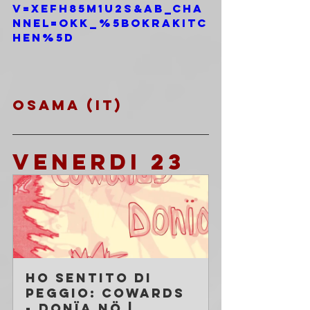
v=xefH85M1u2s&ab_cha
nnel=OkK_%5BOkraKitc
hen%5D
OSAMA (IT)
VENERDI 23
HO SENTITO DI 
PEGGIO: Cowards 
- Donïa Nö | 