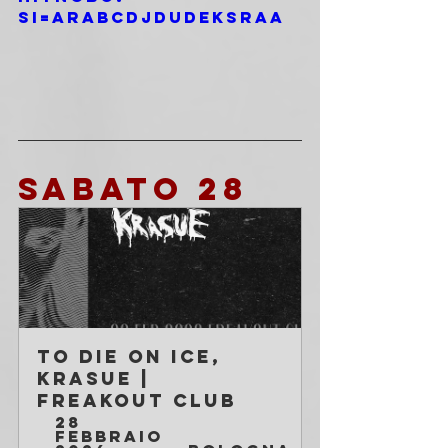
si=ARaBCDJDudekSrAA
SABATO 28 
To Die On Ice, 
Krasue | 
Freakout Club
28 
febbraio 