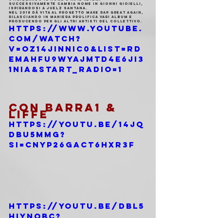
Successivamente cambia nome in Gionni Gioielli, 
ispirandosi a Juelz Santana.
Nel 2018 dà vita al progetto Make Rap Great Again, 
rilasciando in maniera prolifica vari album e 
producendo per gli altri artisti del collettivo.
https://www.youtube.
com/watch?
v=OZ14jiNnIC0&list=RD
EMAhfu9wYaJMtD4E6JI3
1NIA&start_radio=1
CON BARRA1 & 
LIFFE 
https://youtu.be/14jQ
DbU5Mmg?
si=CNyp26GACT6hxr3F
https://youtu.be/dbl5
HIynobc?