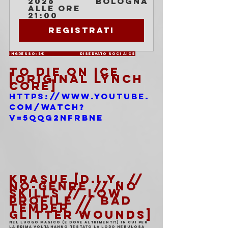
2026 
Bologna
alle ore 
21:00
Registrati
Ingresso: 5€                       Riservato soci AICS
TO DIE ON ICE 
[ORIGINAL LYNCH 
CORE]
https://www.youtube.
com/watch?
v=5QQG2nFRbNE
KRASUE [D.I.Y. // 
no-genre // no 
skills // low 
profile // bad 
temper // 
glitter wounds]
Nel luogo magico (e dove altrimenti?) in cui per 
la prima volta hanno testato la loro nebulosa 