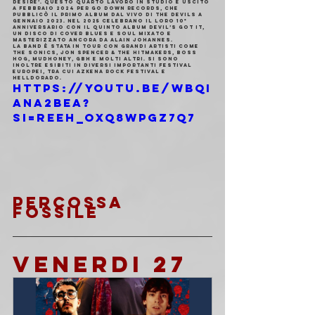
Desire’. Questo quarto lavoro in studio è uscito 
a febbraio 2024 per Go Down Records, che 
pubblicò il primo album dal vivo di The Devils a 
gennaio 2023. Nel 2025 celebrano il loro 10° 
anniversario con il quinto album Devil’s Got It, 
un disco di cover blues e soul mixato e 
masterizzato ancora da Alain Johannes.
La band è stata in tour con grandi artisti come 
The Sonics, Jon Spencer & The Hitmakers, Boss 
Hog, Mudhoney, GBH e molti altri. Si sono 
inoltre esibiti in diversi importanti festival 
europei, tra cui Azkena Rock Festival e 
Helldorado.
https://youtu.be/WBqi
ana2bEA?
si=rEeh_OXq8wPgZ7q7
PERCOSSA 
FOSSILE
VENERDI 27