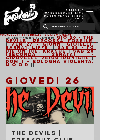
STRICTLY
UNDERGROUND LIVE
MUSIC VENUE SINCE
2012
VOLUMELLA | 26 Febbraio - 5 Marzo MMXXVI
Gio 26 - The 
Vai direttamente all'evento: 
Devils, Percossa Fossile
| 
Ven 27 - Gionni Gioielli, 
Barra1, Liffe 
 | 
Sab 28 - To 
Die On Ice, Krasue 
|
 Sab 28 
(Seconda Serata) - 
Girovelle Psicotroniche 
|
Dom 1 - Bologna Violenta, 
M o o d 
||
GIOVEDI 26
The Devils | 
Freakout Club