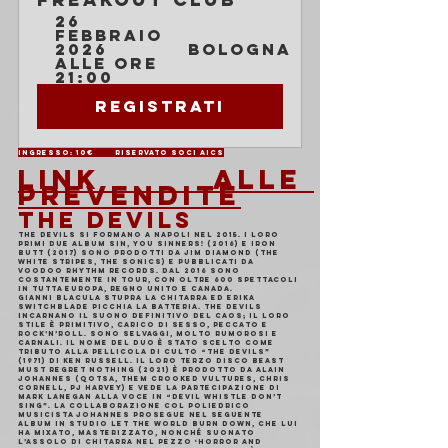
26 
febbraio 
2026 
Bologna
alle ore 
21:00
Registrati
Ingresso: 10€       Riservato soci AICS
LINK ALLE 
PREVENDITE
THE DEVILS
THE DEVILS si formano a Napoli nel 2015. I loro 
primi due album Sin, You Sinners! (2016) e Iron 
Butt (2017) sono prodotti da Jim Diamond (The 
White Stripes, The Sonics) e pubblicati da 
Voodoo Rhythm Records. Dal 2016 sono 
costantemente in tour, con oltre 600 spettacoli 
in tutta Europa, Regno Unito e Canada.
Gianni Blacula stupra la chitarra ed Erika 
Switchblade picchia la batteria. The Devils 
incarnano il suono definitivo del caos; il loro 
stile è primitivo, carico di sesso, peccato e 
Rock’n’Roll. Sono selvaggi, molto rumorosi e 
carnali. Il nome del duo è stato scelto come 
tributo alla pellicola di culto “The Devils” 
(1971) di Ken Russell. Il loro terzo disco Beast 
Must Regret Nothing (2021) è prodotto da Alain 
Johannes (QOTSA, Them Crooked Vultures, Chris 
Cornell, PJ Harvey) e vede la partecipazione di 
Mark Lanegan alla voce in “Devil Whistle Don’t 
Sing”. La collaborazione col poliedrico 
musicista Johannes prosegue nel seguente 
album in studio Let The World Burn Down, che lui 
ha mixato, masterizzato, nonché suonato 
l’assolo di chitarra nel pezzo ‘Horror and 