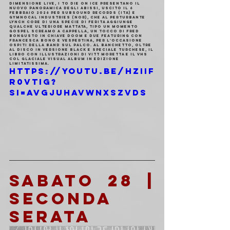
dimensione live, i TO DIE ON ICE presentano il 
nuovo PANORAMICA DEGLI ABISSI, uscito il 6 
febbraio 2026 per Subsound Records (ITA) e 
Gymnocal Industries (NOR), che al perturbante 
Lynch Core di UNA SPECIE DI FERITA aggiunge 
qualche ulteriore mattata, tipo un momento 
gospel screamo a cappella, un tocco di Fred 
Bongusto in chiave doom e due featuring con 
Francesca Bono e Vespertina, per l'occasione 
ospiti della band sul palco. Al banchetto, oltre 
al disco in versione black e speciale turchese, il 
libro con illustrazioni di Vitt Moretta e il VHS 
col glaciale visual album in edizione 
limitatissima.
https://youtu.be/hzIIF
r0VTIg?
si=aVGjuHaVwnxsZvDS
SABATO 28 | 
SECONDA 
SERATA