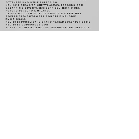
ottenere uno stile eclettico.
Nel 2019 crea l'etichetta Alzaya Records con 
Volantis e diventa resident del Tempio del 
Futuro Perduto a Milano.
La sua accurata ricerca musicale offre una 
sofisticata tavolozza sonora e melodie 
emozionali.
Nel 2022 pubblica il brano "Carambole" per BSR e 
nel 2024 coproduce con
Volantis "Tutta la Notte" per Polifonic records.
DOMENICA 1 
MARZO
Bologna 
Violenta, M o o d 
| Freakout Club
1 marzo 
2026, 