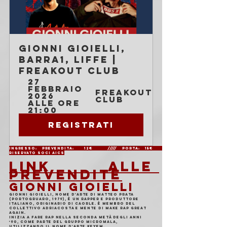
Gionni Gioielli, 
Barra1, Liffe | 
Freakout Club
27 
febbraio 
Freakout 
2026 
Club
alle ore 
21:00
Registrati
Ingresso: Prevendita:  12€   ///// Porta: 15€                        
Riservato soci AICS
LINK ALLE 
PREVENDITE
GIONNI GIOIELLI 
Gionni Gioielli, nome d'arte di Matteo Prata 
(Portogruaro, 1979), è un rapper e produttore 
italiano, originario di Caorle. È membro del 
collettivo Adriacosta e mente di Make Rap Great 
Again.
Inizia a fare rap nella seconda metà degli anni 
‘90, come parte del gruppo Micromala, 
utilizzando il nome d'arte Keyem. 