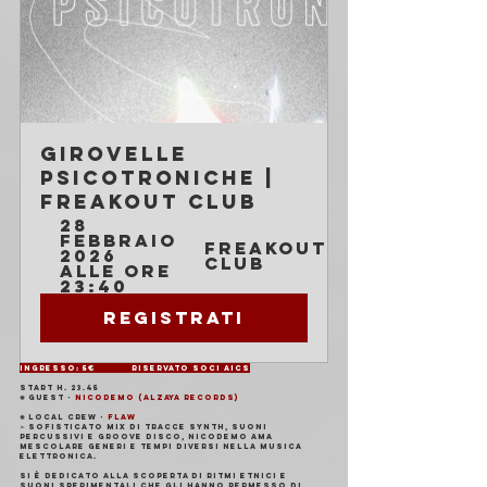
Girovelle 
Psicotroniche | 
Freakout Club
28 
febbraio 
Freakout 
2026 
Club
alle ore 
23:40
Registrati
Ingresso: 5€           Riservato soci AICS
start h. 23.45
✺ Guest -
 Nicodemo (Alzaya Records)
✺ Local Crew - 
Flaw
➣ Sofisticato mix di tracce synth, suoni 
percussivi e groove disco, Nicodemo ama 
mescolare generi e tempi diversi nella musica 
elettronica.
Si è dedicato alla scoperta di ritmi etnici e 
suoni sperimentali che gli hanno permesso di 