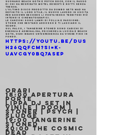
Suonano beach goth e psych rock, con il passo 
di chi ha respirato motel deserti e notti senza 
tregua.
L’ultimo disco prodotto da Dumbo Gets Mad ha 
definito il loro stile; il nuovo lavoro in uscita 
per Godown Records li porta verso territori più 
intensi e cinematografici.
Le canzoni sono lampi di follia e passione: 
storie che restano addosso e ti lasciano il 
segno.
Sul palco, i Tangerine Stoned sono carichi di 
energia e adrenalina, psichedelia lucida e beach 
goth, ogni brano un’esperienza da vivere fino in 
fondo.
https://youtu.be/DuS
H26QQFCM?si=k-
uaVcGY0BQ7ASep
ORARI
18:00 Apertura 
porte
Lippa dj set in 
vinile | Doom | 
Stoner | Psych | 
Sludge
19:00 Tangerine 
Stoned
20:00 The Cosmic 
Dead