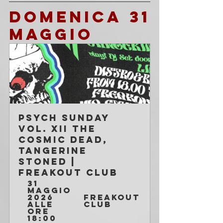
DOMENICA 31 
MAGGIO
PSYCH SUNDAY 
Vol. XII The 
Cosmic Dead, 
Tangerine 
Stoned | 
Freakout Club
31 
maggio 
2026 
Freakout 
alle 
Club
ore 
18:00