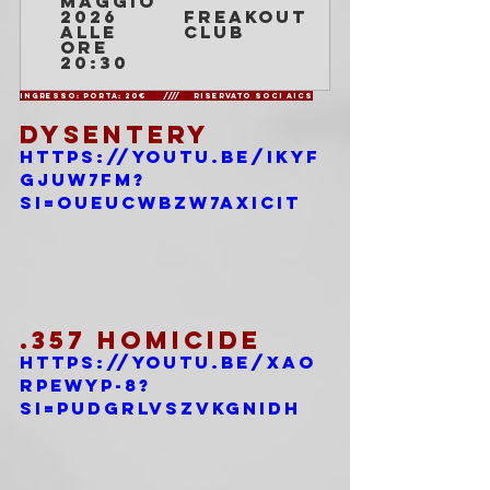
maggio 
2026 
Freakout 
alle 
Club
ore 
20:30
Ingresso: Porta: 20€     ////    Riservato soci AICS
DYSENTERY
https://youtu.be/ikyf
GJUw7fM?
si=oUeuCwbZw7AxICit
.357 HOMICIDE
https://youtu.be/Xao
RpEWYp-8?
si=PuDGrLvsZvKGniDh