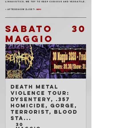
linguistics. We try to keep curious and versatile.
✶ AFTERSHOW DJSET: 
𝐃𝐄𝐏𝐎
SABATO 30 
MAGGIO
Death Metal 
Violence Tour: 
Dysentery, .357 
Homicide, Gorge, 
Terrorist, Blood 
Sta...
30 