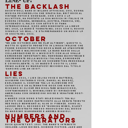
𝐋𝐈𝐍𝐄-𝐔𝐏:
THE BACKLASH
Rock'n'roll band di Milano attiva dal 2013, suona 
musica psichedelica che spazia dal brit rock al 
vintage psych e shoegaze. Con 2 EP e 2 LP 
all'attivo, ha portato la sua musica in Italia e in 
Europa (Spagna, Germania, Austria, Francia, UK), 
dividendo il palco con artisti di fama 
internazionale. Dopo aver rinnovato la lineup 
nel 2023, la band è tornata nel 2024 con il nuovo 
singolo 'As Real...' e sta preparando un nuovo LP 
in uscita nel 2026.
OCTOBER
"We are October and we play Alt-Wave", questo il 
motto di questo progetto in lingua inglese che 
fonde sonorità British rock & wave ad atmosfere 
più intime e malinconiche. La band nasce dalla 
collaborazione di 4 musicisti con alle spalle 
esperienze importanti nel panorama mainstream e 
indipendente della musica italiana, esperienze 
che hanno dato vita ad un songwriting personale 
e coinvolgente. Il 20 marzo è uscito il loro 
primo Album su Waddafuzz! Records dal titolo 
'Dancing like an Idiot'.
LIES
Nati nel 2024, i Lies (Elisa voce e batteria, 
Giuseppe chitarra e voce, Daniel al basso), 
esplorano il confine tra lo slowcore più 
catartico e un alternative rock che non ha 
bisogno di cliché per risultare minaccioso, 
contaminando il minimalismo di ispirazione 
americana con inserzioni noise e venature post-
rock.
A marzo 2025 sono stati selezionati tra gli 
artisti che hanno partecipato alla serata tributo 
per Paolo Benvegnù al Glue di Firenze. Sono al 
lavoro per il secondo EP "Burning Wires, Silent 
Pull", registrato presso Produzioni dal Bosco 
da Massimo Giangrande e Andrea Biagioli.
NUMBERS AND 
THE OPERATORS
Rock quintet est. 2021. The band's interests 
include: loud noises, science fiction, jazz and 