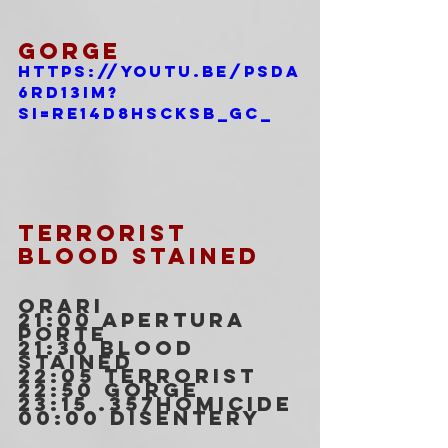
GORGE
https://youtu.be/pSdA
6rd13IM?
si=Re14d8hscksb_gc_
TERRORIST
BLOOD STAINED 
ORARI
21:00 Apertura 
porte
21:30 Blood 
Stained
22:05 Terrorist
22:50 Gorge
23:15 .357homicide
00:00 Disentery