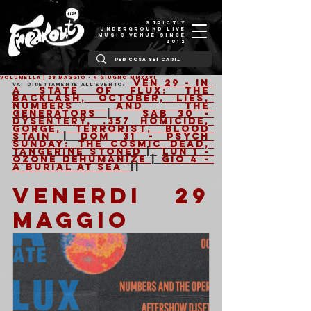
STRICTLY
UNDERGROUND LIVE
MUSIC VENUE SINCE
2012
VOLUMELLA | 28 Maggio - 4 Giugno MMXXVI
Ven 29 - In 
Vai direttamente all'evento: 
a state of flux: The 
Backlash, October, Lies, 
Numbers And The 
Generators 
| 
Sab 30 - 
Dysentery, .357 Homicide, 
Gorge, Terrorist, Blood 
Stain 
| 
Dom 31 - Psych 
Sunday: The Cosmic Dead, 
Tangerine Stoned
 | 
Lun 1 - 
Ozone Dehumanize 
| 
Gio 4 - 
A Burial At Sea  
||
VENERDI 29 
MAGGIO