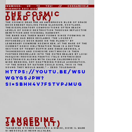
Ingresso: Up to you! /// consapevole               
Riservato soci AICS
THE COSMIC 
DEAD (UK)
The Cosmic Dead are an amorphous blob of space 
rock energy hailing from Glasgow, Scotland. 
Their exploratory compositions often reach 
levels of sonic destruction through reflective 
repetition and visceral harmony.
The band has taken many forms since forming in 
2010 and has been declared ‘The loudest 
psychedelic rock band on the planet.” by 
legendary compere Kozmik Ken. At the base of the 
current sonic obliteration team is a rhythm 
section of Tommy Duffin and Omar Aborida, a 
thunderous and cohesive unit which is then 
further propelled into the outer realms by Luigi 
Pasquini providing frantic italo synthesized 
electronics along with Calum Calderwood’s 
mind bending, sky-shattering fiddle acrobatics.
“If the rings of Saturn could sing, this is the 
sound they would make.” – Zero Tolerance
https://youtu.be/wSU
WgygsjPw?
si=Sbhh4V7fSTvPjMUg
TANGERINE 
STONED (IT)
Tangerine Stoned nascono a Rimini, dove il mare 
si mescola ai neon all’alba.