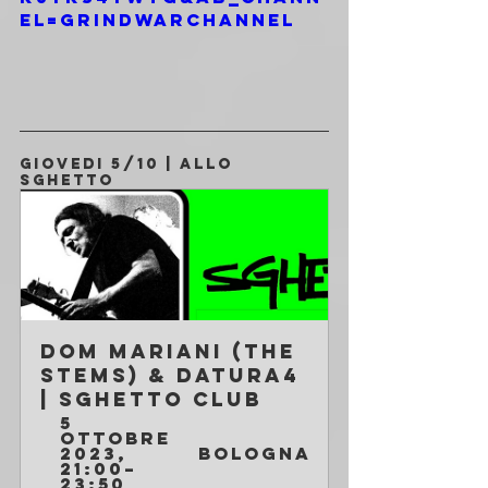
el=grindwarchannel
GIOVEDI 5/10 | ALLO 
SGHETTO
Dom Mariani (the 
Stems) & Datura4 
| Sghetto Club
5 
ottobre 
2023, 
Bologna
21:00–
23:50