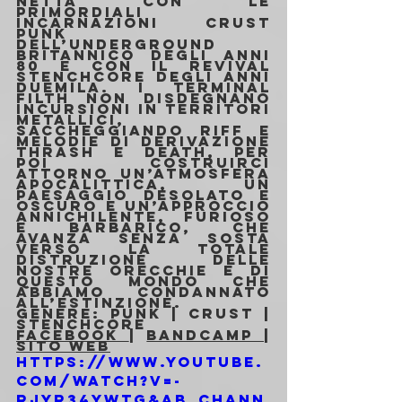
netta con le 
primordiali 
incarnazioni crust 
punk 
dell’underground 
britannico degli anni 
80 e con il revival 
stenchcore degli anni 
duemila. I Terminal 
Filth non disdegnano 
incursioni in territori 
metallici, 
saccheggiando riff e 
melodie di derivazione 
thrash e death, per 
poi costruirci 
attorno un’atmosfera 
apocalittica, un 
paesaggio desolato e 
oscuro e un’approccio 
annichilente, furioso 
e barbarico, che 
avanza senza sosta 
verso la totale 
distruzione delle 
nostre orecchie e di 
questo mondo che 
abbiamo condannato 
all’estinzione.
Genere: Punk | Crust | 
Stenchcore
Facebook 
| 
Bandcamp 
| 
Sito Web
https://www.youtube.
com/watch?v=-
RjyR34ywtg&ab_chann