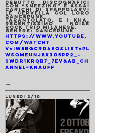
debutto discografici 
con “sNeezing” e assai 
carichi di spappolarvi 
le cervella col loro 
dancepunk 
tarantolato, e i Kha, 
recentissimo noise 
rock trio milanese.
Genere: Dancepunk
https://www.youtube.
com/watch?
v=IW5bGcrd4Eo&list=PL
wSomEuNJ8X3O5pR2_-
swDr1KRQB7_7EV&ab_ch
annel=kNauff
Kha!
LUNEDI 2/10