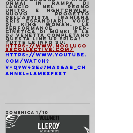
ormai in rampa di 
lancio nel Regno 
Unito, e NGHTCRWLR, 
nuovo progetto 
dell'artista iraniana 
Kris Esfandiari, voce 
di King Woman. La 
performance iper-
cinetica di münki e la 
dj Venetta completano 
questa line up EPICA!
Tutte le info su: 
https://www.nogluco
secollective.com/
https://www.youtube.
com/watch?
v=q9w4SEj7mA0&ab_ch
annel=Lamesfest
DOMENICA 1/10