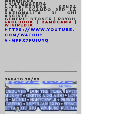
generare 
un'atmosfera 
ultraterrena senza 
via di scampo per la 
razionalità di chi 
assiste.
Genere: 
Stoner | Psych
Facebook 
| 
Bandcamp 
| 
Wikipedia
https://www.youtube.
com/watch?
v=mpfx7fuiUYQ
SABATO 30/09