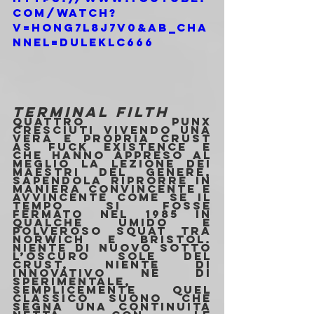
com/watch?
v=HOnG7L8j7v0&ab_cha
nnel=duleklc666
TERMINAL FILTH
Quattro punx 
cresciuti vivendo una 
vera e propria crust 
as fuck existence e 
che hanno appreso al 
meglio la lezione dei 
maestri del genere, 
sapendola riprorre in 
maniera convincente e 
avvincente come se il 
tempo si fosse 
fermato nel 1985 in 
qualche umido e 
polveroso squat tra 
Norwich e Bristol. 
Niente di nuovo sotto 
l’oscuro sole del 
crust, niente di 
innovativo né di 
sperimentale, 
semplicemente quel 
classico suono che 
segna una continuità 