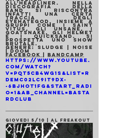
all'headliner. Nella 
discografia della 
band si riscontra 
infatti una certa 
traccia degli 
Eyehategod, insieme a 
gruppi come i Saint 
Vitus, gli Unsane, i 
Goatsnake, gli Helmet 
e i Quicksand. Si 
prospetta uno show 
brutale.
Genere: Sludge | Noise 
| Doom
Facebook 
| 
Bandcamp
https://www.youtube.
com/watch?
v=pqt5cB4wg1s&list=R
DEMC02lc9it9dX-
-6bjHOT1fg&start_radi
o=1&ab_channel=Basta
rdClub
GIOVEDI 5/10 | AL FREAKOUT