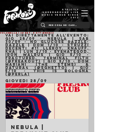
STRICTLY
UNDERGROUND LIVE
MUSIC VENUE SINCE
2012
VOLUMELLA | 28 Set - 5 Ott MMXXIII
Vai direttamente all'evento:
Gio 28/09 - Nebula
 |
 Sab 
30/09 - No Glucose Razzle-
Dazzle
 | 
Dom 1/10 - Struzzi 
Decenti #11 Lleroy, kNauff, 
Kha!
 | L
un 2/10 - Eyehategod, 
Iron Walrus
 | 
Gio 5/10 - 
Fractured, Terminal Filth 
(@Freakout)
 |
 Gio 5/10 - Dom 
Mariani (the Stems) & 
Datura4 (@Sghetto)
 | 
Gio 
5/10 - This is Bologna 
(@Perla)
GIOVEDI 28/09
Nebula | 