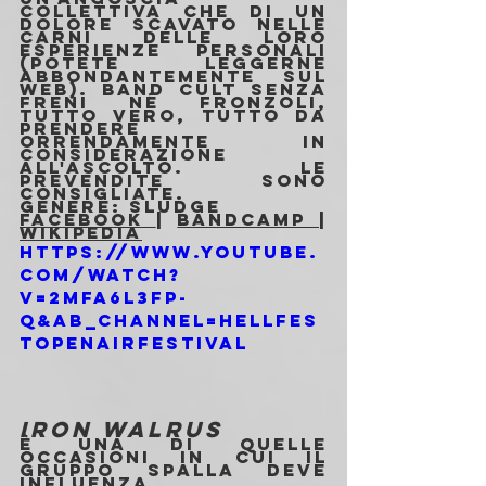
collettiva che di un 
dolore scavato nelle 
carni delle loro 
esperienze personali 
(potete leggerne 
abbondantemente sul 
web). Band cult senza 
freni né fronzoli, 
tutto vero, tutto da 
prendere 
orrendamente in 
considerazione 
all'ascolto. Le 
prevendite sono 
consigliate.
Genere: Sludge
Facebook 
| 
Bandcamp 
| 
Wikipedia
https://www.youtube.
com/watch?
v=2mFA6L3fP-
Q&ab_channel=Hellfes
tOpenAirFestival
IRON WALRUS
È una di quelle 
occasioni in cui il 
gruppo spalla deve 
influenza 