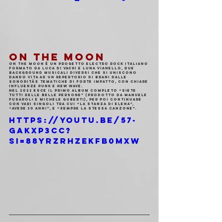
ON THE MOON
On The Moon è un progetto electro rock italiano 
formato da Luca Di Vacri e Luna Vianello, due 
background musicali diversi che si uniscono 
dando vita ad un repertorio di brani dalle 
sonorità e tematiche di forte impatto, con chiare 
influenze punk e new wave. 
Nel 2022 esce il primo album completo “Siete 
Tutti Delle Belle Persone” (prodotto da Manuele 
Fusaroli e Michele Guberti), per poi continuare 
con vari singoli tra cui “La stanza di Elena”, 
“Avere 30 Anni”, e “Sempre la stessa canzone”.
https://youtu.be/57-
gAKXp3cc?
si=88yRzRHzEkfB0mxw