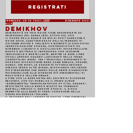
Registrati
Ingresso: Up To You!!! ///////              Riservato soci 
AICS
DEMIKHOV
Demikhov è un trio noise-core proveniente da 
Desenzano del Garda (BS), attivo dal 2013.
Il sound della band è un mix di post-hardcore e 
noise-rock, caratterizzato dall'alternarsi di 
chitarre ruvide e taglienti a momenti di esplosiva 
improvvisazione sonora, contraddistinti da 
riverberi lisergici e oscillazioni incontrollate. 
Basso e batteria si impongono con incedere 
implacabile e martellante, mentre le rade linee 
vocali aprono squarci lancinanti nella trama 
compatta dei brani. Tra i principali riferimenti si 
possono riconoscere band come Breach, Unsane, 
Sumac, The Body; le sonorità tuttavia deviano 
spesso verso altri binari, mischiando influenze 
più eterogenee che vanno dalle ampie divagazioni 
psichedeliche alle ricerche più sperimentali di 
Wolf Eyes e Yellow Swans.
A fine 2015 la band entra nel roster di DioDrone 
Records, con cui pubblica il primo album 
“Experimental Transplantation Of Vital Organs”, 
registrato dalla band e mixato da Tommaso 
Mantelli presso il Groove Studio. Il disco 
permette alla band di farsi conoscere nella 
scena noiserock italiana.
Il secondo full-lenght in uscita, “The Chemical 
Bath”, vede ancora una volta la collaborazione 
con DioDrone, a cui si affiancano l'etichetta 
indipendente greca Sweetohm e la bulgara 
Kontingent Records.
https://youtu.be/TtZ2
4Xvj5hY?
si=wGykiF5lFrl35Lm2