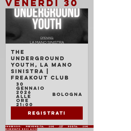
VENERDI 30
The 
Underground 
Youth, La Mano 
Sinistra | 
Freakout Club
30 
gennaio 
2026 
Bologna
alle 
ore 
21:00
Registrati
Ingresso: Prevendita: 20€ //// Porta: 20€                     
Riservato soci AICS