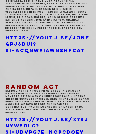
compagnia di Michael e Luca formano "La 
Sindrome di Peter Punk", band punk sfacciata che 
propone dal fortunatissimo singolo FLEXIMAN 
che ha raggiunto il record di milioni di 
visualizzazioni in pochi giorni, a canzoni come 
il buffone di corte, a letto con selen, noi siamo 
liberi, la città Giuseppe, sono sempre sbronzo , 
dai che è venerdì , due anime da Tso, sbandati, 
alien ska e molto altro ancora! Tre animali da 
palcoscenico pronti a farvi saltare e urlare ed 
emozionare con il presente ed il passato del 
punk italiano.
https://youtu.be/JOnE
GPJ6duI?
si=ACQnw9IAwnshFCAt
RANDOM ACT
Random Act is a four piece based in Bologna 
who's formed in 2019 by current and former 
members of Bologna's Punk Rock Band Linterno.
Their introductory show, were they played songs 
from their upcoming record "One Hour Sleep" was 
a couple of days before the infamous 
CoronaVirus Italian Lockdown of March 2020.
Since then they kept writing music and playing 
across Italy
https://youtu.be/X7Kj
NYW5OLc?
si=udvpG7E_nOpCdqEY