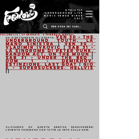
STRICTLY
UNDERGROUND LIVE
MUSIC VENUE SINCE
2012
VOLUMELLA | 29 Gennaio - 5 Febbraio MMXXVI
Ven 30 - The 
Vai direttamente all'evento: 
Underground Youth, La 
Mano Sinistra
| 
Ven 30 - 
Vladimir Ivkovic 
| 
Sab 31 - 
La Sindrome Di Peter Punk, 
Random Act, On The Moon
| 
Sab 31 - Under the bed
| 
Dom 1 - Demikhov, 
Estinzione, Last Goat
 | 
Gio 
5 - Supersuckers, Hellvis
||
Cliccando su questa grafica raggiungerai 
l'evento facebook con tutte le info sulla data