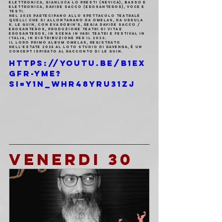
elettronica, Gianluca Lo Presti (Nevica), basso e 
elettronica, Davide Sacco (ErosAntEros), voce e 
testi.
Nel 2025 partecipano allo spettacolo teatrale 
Quelli che si allontanano da Omelas, da Ursula 
K. Le Guin, con Eva Robin's, regia Davide Sacco / 
ErosAntEros, produzione Teatri di Vita e 
ErosAntEros, in scena in vari teatri e festival in 
Italia, in distribuzione per il 2026.
Il loro primo album Omelas, registrato 
nell'estate 2025 al Loto Studio di Ravenna, è un 
concept ispirato al racconto di Le Guin.
https://youtu.be/b1eX
gfr-ymE?
si=y1n_WHR48YRu31zj
VENERDI 30