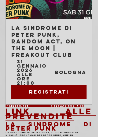
La Sindrome di 
Peter Punk, 
Random Act, On 
The Moon | 
Freakout Club
31 
gennaio 
2026 
Bologna
alle 
ore 
21:00
Registrati
Ingresso: 10€                        Riservato soci AICS
LINK ALLE 
PREVENDITE
LA SINDROME DI 
PETER PUNK
La Sindrome di Peter Punk, il continuum di 
Nicolò, frontman dei Peter punk, che in 