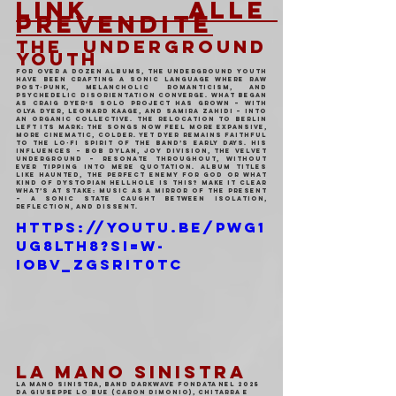
LINK ALLE 
PREVENDITE
THE UNDERGROUND 
YOUTH
For over a dozen albums, The Underground Youth 
have been crafting a sonic language where raw 
post-punk, melancholic romanticism, and 
psychedelic disorientation converge. What began 
as Craig Dyer‘s solo project has grown – with 
Olya Dyer, Leonard Kaage, and Samira Zahidi – into 
an organic collective. The relocation to Berlin 
left its mark: the songs now feel more expansive, 
more cinematic, colder. Yet Dyer remains faithful 
to the lo-fi spirit of the band’s early days. His 
influences – Bob Dylan, Joy Division, The Velvet 
Underground – resonate throughout, without 
ever tipping into mere quotation. Album titles 
like Haunted, The Perfect Enemy For God or What 
Kind of Dystopian Hellhole Is This? make it clear 
what’s at stake: music as a mirror of the present 
– a sonic state caught between isolation, 
reflection, and dissent.
https://youtu.be/Pwg1
UG8lTH8?si=W-
IObV_zgsRIt0Tc
LA MANO SINISTRA
La Mano Sinistra, band darkwave fondata nel 2025 
da Giuseppe Lo Bue (Caron Dimonio), chitarra e 