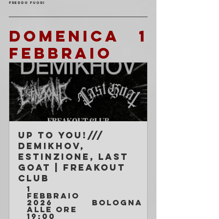
freddo fuori
DOMENICA 1 
FEBBRAIO
Up to You!/// 
Demikhov, 
Estinzione, Last 
Goat | Freakout 
Club
1 
febbraio 
2026 
Bologna
alle ore 
19:00