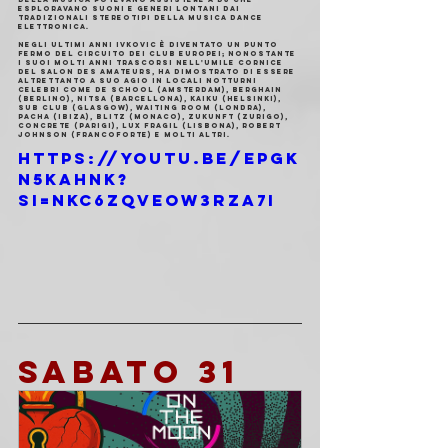
esploravano suoni e generi lontani dai 
tradizionali stereotipi della musica dance 
elettronica.
Negli ultimi anni Ivkovic è diventato un punto 
fermo del circuito dei club europei; nonostante 
i suoi molti anni trascorsi nell'umile cornice 
del Salon des Amateurs, ha dimostrato di essere 
altrettanto a suo agio in locali notturni 
celebri come De School (Amsterdam), Berghain 
(Berlino), Nitsa (Barcellona), Kaiku (Helsinki), 
Sub Club (Glasgow), Waiting Room (Londra), 
Pacha (Ibiza), Blitz (Monaco), Zukunft (Zurigo), 
Concrete (Parigi), Lux Fragil (Lisbona), Robert 
Johnson (Francoforte) e molti altri.
https://youtu.be/ePgK
n5kAhnk?
si=Nkc6zqveoW3Rza7I
SABATO 31