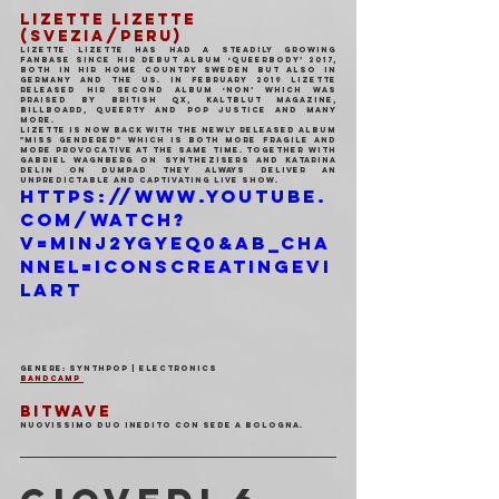
LIZETTE LIZETTE 
(SVEZIA/PERU)
Lizette Lizette has had a steadily growing 
fanbase since hir debut album ‘Queerbody’ 2017, 
both in hir home country Sweden but also in 
Germany and the US. In February 2019 Lizette 
released hir second album ‘NON’ which was 
praised by British QX, Kaltblut Magazine, 
Billboard, Queerty and Pop Justice and many 
more.
Lizette is now back with the newly released album 
"Miss Gendered" which is both more fragile and 
more provocative at the same time. Together with 
Gabriel Wagnberg on synthezisers and Katarina 
Delin on dumpad they always deliver an 
unpredictable and captivating live show.
https://www.youtube.
com/watch?
v=mInj2ygYEQ0&ab_cha
nnel=IconsCreatingEvi
lArt
Genere: Synthpop | Electronics
Bandcamp 
BITWAVE
Nuovissimo duo inedito con sede a Bologna.