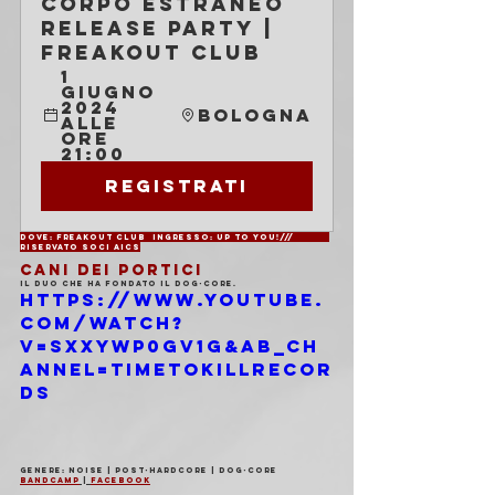
Corpo Estraneo 
release party | 
Freakout Club
1 
giugno 
2024 
Bologna
alle 
ore 
21:00
Registrati
Dove: Freakout Club	Ingresso: Up to You!///	
Riservato soci AICS
CANI DEI PORTICI
Il duo che ha fondato il dog-core.
https://www.youtube.
com/watch?
v=SxXywP0Gv1g&ab_ch
annel=TimeToKillRecor
ds
Genere: Noise | Post-Hardcore | Dog-core
Bandcamp
 | 
Facebook