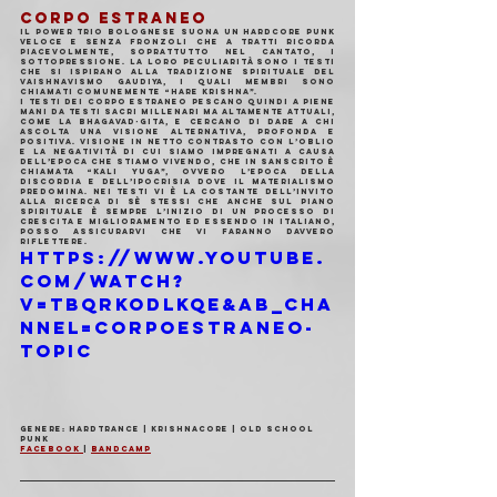
CORPO ESTRANEO
Il power trio bolognese suona un hardcore punk 
veloce e senza fronzoli che a tratti ricorda 
piacevolmente, soprattutto nel cantato, i 
Sottopressione. La loro peculiarità sono i testi 
che si ispirano alla tradizione spirituale del 
Vaishnavismo Gaudiya, i quali membri sono 
chiamati comunemente “Hare Krishna”.
I testi dei Corpo Estraneo pescano quindi a piene 
mani da testi sacri millenari ma altamente attuali, 
come la Bhagavad-gita, e cercano di dare a chi 
ascolta una visione alternativa, profonda e 
positiva. Visione in netto contrasto con l’oblio 
e la negatività di cui siamo impregnati a causa 
dell’epoca che stiamo vivendo, che in sanscrito è 
chiamata “Kali Yuga”, ovvero l’epoca della 
discordia e dell’ipocrisia dove il materialismo 
predomina. Nei testi vi è la costante dell’invito 
alla ricerca di sè stessi che anche sul piano 
spirituale è sempre l’inizio di un processo di 
crescita e miglioramento ed essendo in italiano, 
posso assicurarvi che vi faranno davvero 
riflettere.
https://www.youtube.
com/watch?
v=tbQRKodLkqE&ab_cha
nnel=CorpoEstraneo-
Topic
Genere: Hardtrance | Krishnacore | Old School 
Punk
Facebook 
| 
Bandcamp