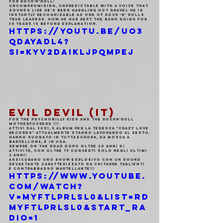
for Rock‘n’Roll!
Uncompromising, unpredictable with a voice that 
sounds like he’s been gargling hot gravel he is 
instantly recognizable as one of rock ‘n’ rolls 
true leaders. How he has kept the band going for 
30 years is beyond explanation.
https://youtu.be/Uo3
QdAyADl4?
si=KyV2DAIKljPqMpej
EVIL DEVIL (IT)
For the Psychobilly Kids and the Rockn'roll 
motherfuckers !!!!
Attivi dal 2001, 5 album per la tedesca "Crazy Love 
Records" attualmente stanno lavorando al sesto.
Hanno suonato in tutta Europa, da Mosca a 
Barcellona, e in Usa.
Sempre on the road dopo oltre 20 anni di 
attività, con oltre 79 concerti solo negli ultimi 
2 anni!
Assicurano uno show esplosivo con un sound 
devastante caratterizzato da chitarre taglienti 
e contrabbasso martellante!!!
https://www.youtube.
com/watch?
v=myfTlPRlSL0&list=RD
myfTlPRlSL0&start_ra
dio=1