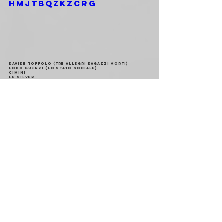
hmJtBQzkZCRg
DAVIDE TOFFOLO (Tre Allegri Ragazzi Morti)
LODO GUENZI (Lo Stato Sociale)
CIMINI
LU SILVER
STENO (Nabat)
DIEGO D'AGATA (Splatterpink)
& more
+ AFTERSHOW DJSET
Fab Edelic, SoulSte, Domenico Cavallari
DOMENICA 9
LEDX DAB 7.12 | 