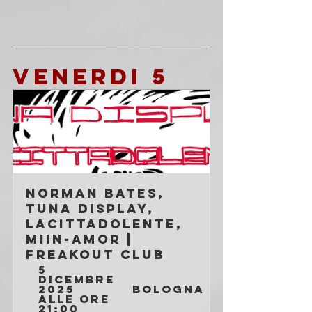
VENERDI 5
Norman Bates, 
Tuna Display, 
Lacittadolente, 
Miin-Amor | 
Freakout Club
5 
dicembre 
2025 
Bologna
alle ore 
21:00