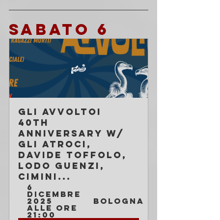
SABATO 6
GLI AVVOLTOI 
40th 
Anniversary w/ 
Gli Atroci, 
Davide Toffolo, 
Lodo Guenzi, 
Cimini...
6 
dicembre 
2025 
Bologna
alle ore 
21:00