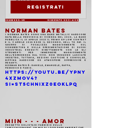
Registrati
Ingresso: 5€                          Riservato soci AICS
NORMAN BATES
I Norman Bates sono una band Metallic Hardcore 
nata nella provincia di Vicenza nel 2020, la band 
pubblica il 23 aprile 2023 il primo EP LOW CONTEXT 
e il 9 aprile 2025 esce il secondo, Hell To Pay. Il 
gruppo si focalizza maggiormente sul 
songwriting e sulla sperimentazione di suoni 
industrial eseguiti direttamente con le gli 
strumenti per immergere maggiormente 
nell’esperienza dal vivo. Non vengono lasciate 
indietro, tuttavia, sezioni caotiche e convulse, 
riffing hardcore ed atmosfere oppressive e 
pesanti.
Norman Bates è: Daniele, Emanuele, Raffa, 
Federico e Fabio.
https://youtu.be/YpNy
4xZmoV4?
si=sT5chNixz0eokLpq
MIIN - - - AMOR
Progetto solista di Fabrizio Zullo 
(specchiopaura), un mix di loop dark ambient che 