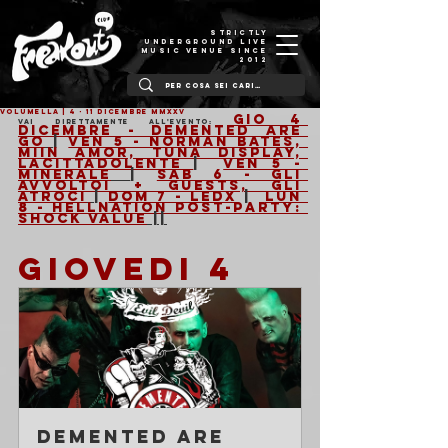
STRICTLY
UNDERGROUND LIVE
MUSIC VENUE SINCE
2012
VOLUMELLA | 4 - 11 Dicembre MMXXV
Gio 4 
Vai direttamente all'evento: 
Dicembre - Demented Are 
Go
| 
Ven 5 - Norman Bates, 
Miin Amor, Tuna Display, 
Lacittadolente 
|  
Ven 5 - 
Minerale
| 
Sab 6 - Gli 
Avvoltoi + guests, Gli 
Atroci
| 
Dom 7 - LEDX
 |  
Lun 
8 - Hellnation post-party: 
Shock Value
 ||
GIOVEDI 4 
Demented Are 