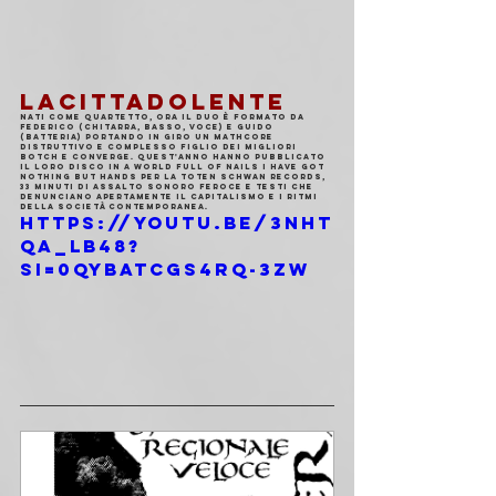
LACITTADOLENTE
Nati come quartetto, ora il duo è formato da 
Federico (chitarra, basso, voce) e Guido 
(batteria) portando in giro un mathcore 
distruttivo e complesso figlio dei migliori 
Botch e Converge. Quest'anno hanno pubblicato 
il loro disco In a World full of Nails I have got 
nothing but Hands per la Toten Schwan Records, 
33 minuti di assalto sonoro feroce e testi che 
denunciano apertamente il capitalismo e i ritmi 
della società contemporanea.
https://youtu.be/3NhT
qa_lb48?
si=0qybATcGS4rq-3zw