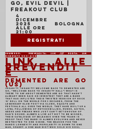
Go, Evil Devil | 
Freakout Club
4 
dicembre 
2025 
Bologna
alle ore 
21:00
Registrati
Ingresso:  Prevendita: 20€ //// Porta: 25€	
Riservato soci AICS
LINK ALLE 
PREVENDIT
E 
DEMENTED ARE GO 
(US)
Insanity, insanity! Welcome back to DEMENTED ARE 
GO, “Welcome Back To Insanity Hall”! What is 
there to say about DEMENTED ARE GO that hasn’t 
already been said or invented? They are a band 
that has inflicted their twisted version of rock 
‘n’ roll on the world for 3 decades, from the 
legendary Klub Foot via clubs, squats and 
festivals all over the world. They have built up a 
loyal following of Psychobillies, Punks, Goths, 
Geeks and Freaks who just can’t get enough of 
DAG’s sound. Always a live act not to be missed, 
their catalogue of releases over the years is 
proof that the band is always evolving and never 
restricted to one scene. The reason for the 
bands longevity and popularity is down to one 
man, Sparky. A one man riot who sold his soul 