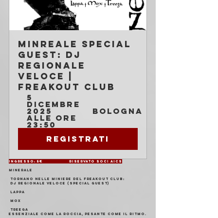
MINREALE special 
guest: DJ 
REGIONALE 
VELOCE | 
Freakout Club
5 
dicembre 
2025 
Bologna
alle ore 
23:50
Registrati
Ingresso: 5€                  Riservato soci AICS
MINERALE
 Tornano nelle miniere del Freakout Club:
 DJ REGIONALE VELOCE (special guest)
 Lappa
 Mox
 Treega
Essenziale come la roccia, pesante come il ritmo.