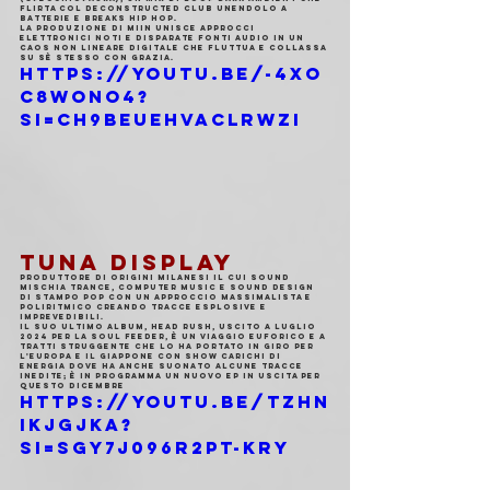
flirta col deconstructed club unendolo a 
batterie e breaks hip hop.
La produzione di MIIN unisce approcci 
elettronici noti e disparate fonti audio in un 
caos non lineare digitale che fluttua e collassa 
su sè stesso con grazia.
https://youtu.be/-4Xo
c8WoNO4?
si=Ch9BEueHvaClRWZi
TUNA DISPLAY
Produttore di origini milanesi il cui sound 
mischia trance, computer music e sound design 
di stampo pop con un approccio massimalista e 
poliritmico creando tracce esplosive e 
imprevedibili.
Il suo ultimo album, Head Rush, uscito a luglio 
2024 per la Soul Feeder, è un viaggio euforico e a 
tratti struggente che lo ha portato in giro per 
l'Europa e il Giappone con show carichi di 
energia dove ha anche suonato alcune tracce 
inedite; è in programma un nuovo EP in uscita per 
questo Dicembre
https://youtu.be/tZHN
iKJgjKA?
si=SGy7J096r2pt-Kry