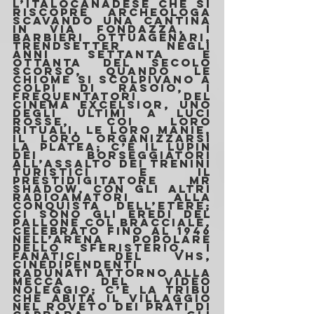
l’italocanadese che si 
riscopre archeologa 
scavando una cantina 
in via Fondazza, i 
barbieri ottuagenari, 
trendsetter negli 
anni Settanta e 
Ottanta del secolo 
scorso, quando le 
chiome si scolpivano a 
colpi di rasoio, i 
frequentatori del 
Cinema Excelsior, uno 
degli ultimi a luci 
rosse, coi loro 
rituali, le loro manie, 
il loro organizzarsi 
la platea; c’è il Lupin 
dei borseggiatori 
all’assalto dei trenini 
turistici e il 
prestidigitatore Mr 
Shadow, con gli altri 
radioamatori alla 
conquista dell’etere; 
ci sono gli eredi del 
pallone col bracciale, 
celebrato fino al 1946 
nell’arena popolare 
dello Sferisterio, i 
fanatici del vhs, 
cinedipendenti 
radunati attorno alla 
mecca del video 
noleggio; c’è la tribù 
che abita il villaggio 
nel roveto dei Prati di 