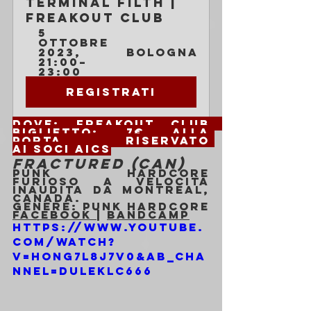
Terminal Filth | 
Freakout Club
5 
ottobre 
2023, 
Bologna
21:00–
23:00
Registrati
Dove: 
Freakout Club 		
Biglietto:
 7€ alla 
porta 		Riservato 
ai soci AICS
FRACTURED (CAN)
Punk hardcore 
furioso a velocità 
inaudita da Montreal, 
Canada.
Genere: Punk hardcore
Facebook 
| 
Bandcamp
https://www.youtube.
com/watch?
v=HOnG7L8j7v0&ab_cha
nnel=duleklc666