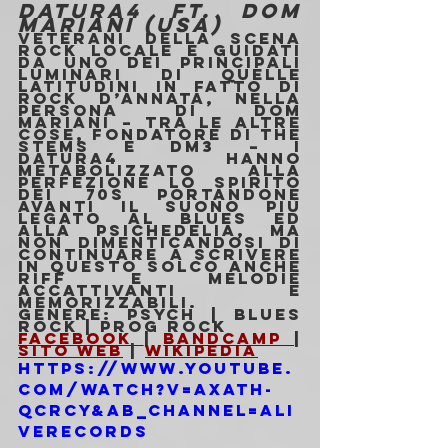
DATURA4 ft. DOM 
MARIANI (USA)
Veterani della scena 
rock locale e guidati 
da uno dei principali 
luminari di quelle 
latitudini in fatto di 
rock d’annata, nella 
persona di Dom 
Mariani – tra le altre 
cose, fondatore di The 
Stems e DM3 – i 
Datura4 hanno 
metabolizzato alla 
perfezione lo spirito 
dei 70s portandone 
avanti il suono più 
legato al blues ed 
alla psichedelia, ma 
non dimenticandosi di 
continuare a scrivere 
in questo solco anche 
riff e melodie 
accattivanti e 
memorizzabili.
Genere: Psych | Blues 
Rock | Prog Rock
Facebook 
| 
Bandcamp 
| 
Sito Web
 | 
Wikipedia
https://www.youtube.
com/watch?v=aXATh-
QCrCY&ab_channel=Ali
veRecords