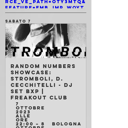
rce_ve_path=OTY3MTQ&
feature=emb_imp_woyt
SABATO 7
Random Numbers 
showcase: 
Stromboli, D. 
Cecchitelli - DJ 
Set BXP | 
Freakout Club
7 
ottobre 
2023 
alle 
ore 
22:00 – 8 
Bologna
ottobre 