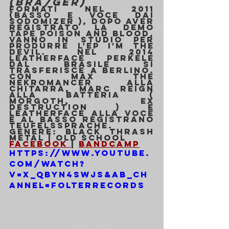
(BRA/GER)
Formati nel 2011 
(basso e voce dai 
Sodomizer ), dopo aver 
registrato la demo 
tape Poison And Blood, 
vanno in studio per 
produrre l'ep I'm The 
Devil. Nel 2014 
Leatherface Perkele 
dal Brasile si 
trasferisce a Berlino. 
Con Max The 
Nekromancer alla 
chitarra, Marc Reign 
alla batteria ( 
Morgoth, Ex 
Destruction ) e 
Leatherface alla voce 
e al basso registrano 
Teufelssprache.
Genere: Black Thrash 
Metal | Old school
Facebook 
| 
Bandcamp
https://www.youtube.
com/watch?
v=x_QbYn4sWJs&ab_ch
annel=FolterRecords