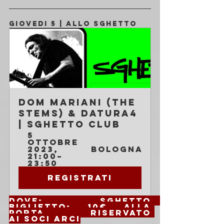
GIOVEDI 5 | ALLO SGHETTO
Dom Mariani (the 
Stems) & Datura4 
| Sghetto Club
5 
ottobre 
2023, 
Bologna
21:00–
23:50
Registrati
Dove: 
Sghetto 		
Biglietto:
 10€ alla 
porta 		Riservato 
ai soci ARCI