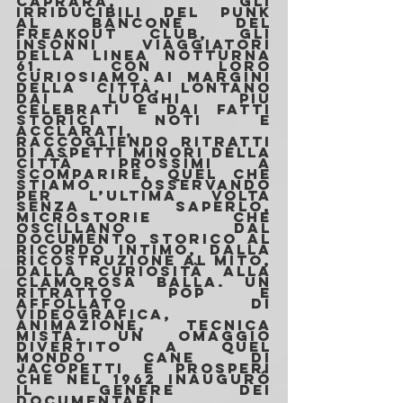
Caprara, gli 
irriducibili del punk 
al bancone del 
Freakout club, gli 
insonni viaggiatori 
della linea notturna 
61. Con loro 
curiosiamo ai margini 
della città, lontano 
dai luoghi più 
celebrati e dai fatti 
storici noti e 
acclarati, 
raccogliendo ritratti 
di aspetti minori della 
città prossimi a 
scomparire, quel che 
stiamo osservando 
per l’ultima volta 
senza saperlo, 
microstorie che 
oscillano dal 
documento storico al 
ricordo intimo, dalla 
ricostruzione al mito, 
dalla curiosità alla 
clamorosa balla. Un 
ritratto pop e 
affollato di 
videografica, 
animazione, tecnica 
mista. Un omaggio 
divertito a quel 
Mondo cane di 
Jacopetti e Prosperi 
che nel 1962 inauguró 
il genere dei 
documentari 