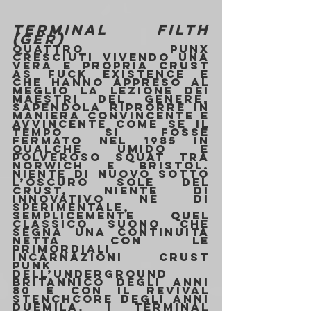
TERMINAL FILTH 
(GER)
Quattro punx 
cresciuti vivendo una 
vera e propria crust 
as fuck existence e 
che hanno appreso al 
meglio la lezione dei 
maestri del genere, 
sapendola riprorre in 
maniera convincente e 
avvincente come se il 
tempo si fosse 
fermato nel 1985 in 
qualche umido e 
polveroso squat tra 
Norwich e Bristol. 
Niente di nuovo sotto 
l’oscuro sole del 
crust, niente di 
innovativo né di 
sperimentale, 
semplicemente quel 
classico suono che 
segna una continuità 
netta con le 
primordiali 
incarnazioni crust 
punk 
dell’underground 
britannico degli anni 
80 e con il revival 
stenchcore degli anni 
duemila. I Terminal 