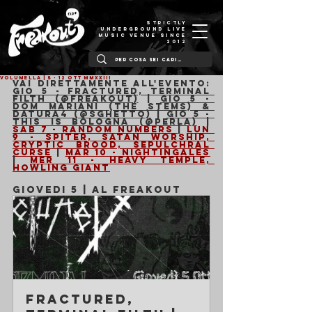
STRICTLY
UNDERGROUND LIVE
MUSIC VENUE SINCE
2012
VOLUMELLA | 5 - 12 Ott MMXXIII
Vai direttamente all'evento: 
Gio 5 - Fractured, Terminal 
Filth (@Freakout)
 | 
Gio 5 - 
Dom Mariani (the Stems) & 
Datura4 (@Sghetto)
 | 
Gio 5 - 
This is Bologna (@Perla)
 | 
Sab 7 - Random Numbers 
| 
Lun 
9 - Spiter, Satan Worship, 
Cryptic Brood, Sepulchral 
curse
 | 
Mar 10 - Nightingales
| 
Mer 11 - Heavy Temple, 
Howling Giant
GIOVEDI 5 | AL FREAKOUT
Fractured, 