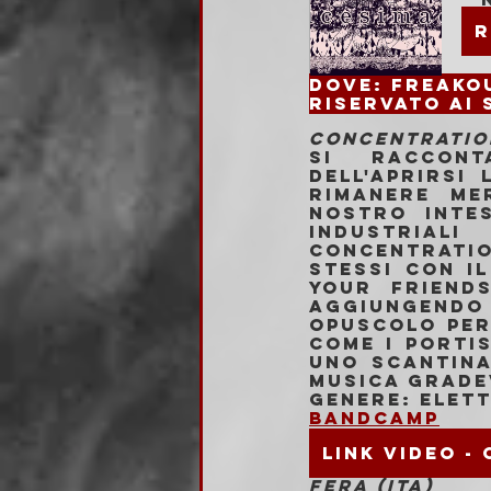
R
Dove: 
Riservato ai 
CONCENTRATIO
Si raccont
dell'aprirsi
rimanere me
nostro intes
industriali
Concentration
stessi con i
Your Friends
aggiungendo 
opuscolo per
come i Portis
uno scantina
musica gradev
Genere: Elet
Bandcamp
LINK VIDEO -
FERA (ITA)