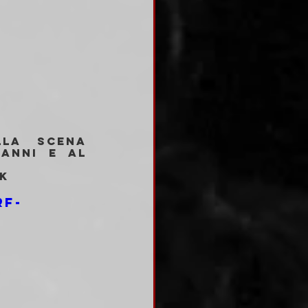
la scena 
anni e al 
lk
RF-