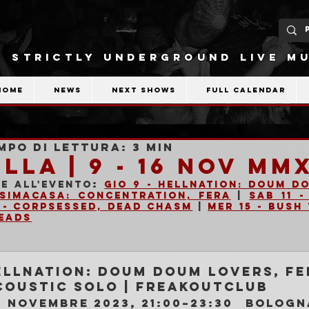
STRICTLY UNDERGROUND LIVE MU
Home
News
Next shows
Full calendar
mpo di lettura: 3 min
LA | 9 - 16 Nov MMX
:
te all'evento
Gio 9 - Hellnation: Doum D
esimacasa: Concentration, Fera
 | 
Sab 11 -
 - Corpsessed, Dead Chasm
 | 
Mer 15 - Bush
Heads
ellnation: Doum Doum Lovers, Fe
coustic solo | Freakoutclub
9 novembre 2023, 21:00–23:30
Bologn