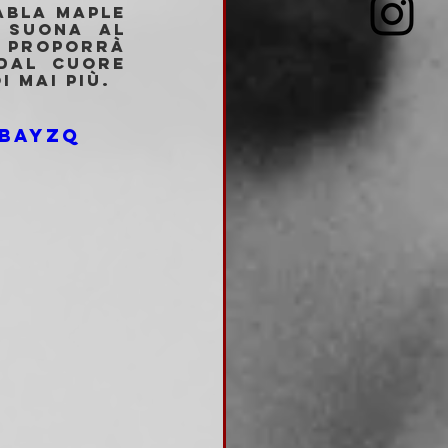
bla Maple 
 suona al 
 proporrà 
dal cuore 
i mai più.
bAYzQ