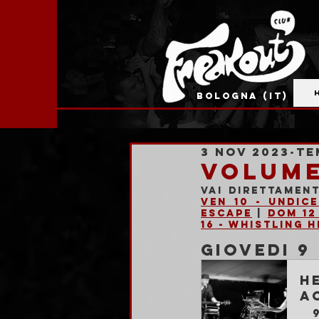
BOLOGNA (IT)
3 nov 2023
Te
VOLUMEL
Vai direttamen
Ven 10 - Undic
Escape
 | 
Dom 12
16 - Whistling 
GIOVEDI 9
H
A