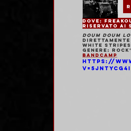
R
Dove: 
Riservato ai 
DOUM DOUM LO
Direttamente 
WHITE STRIPES
Genere: Rock'
Bandcamp
https://ww
v=5JntYcg4