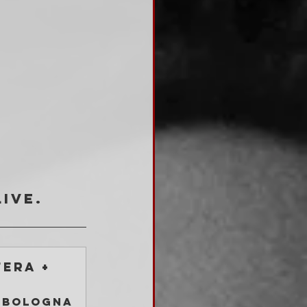
live.
era + 
Bologna