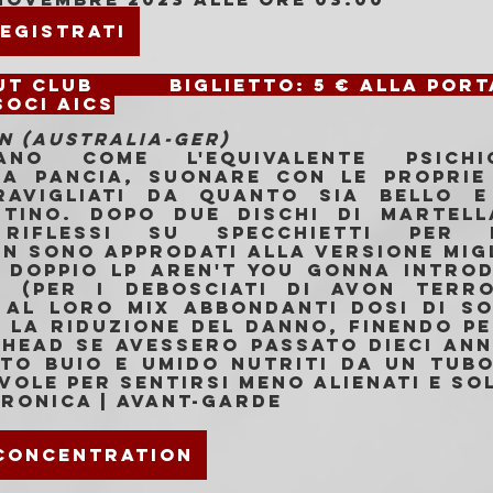
egistrati
Freakout Club 		
Biglietto: 
5 € alla porta
soci AICS
N (AUSTRALIA-GER)
ano come l'equivalente psichic
 la pancia, suonare con le proprie 
ravigliati da quanto sia bello e
tino. Dopo due dischi di martella
 riflessi su specchietti per r
 sono approdati alla versione migli
l doppio LP Aren't You Gonna Introd
 (per i debosciati di Avon Terro
al loro mix abbondanti dosi di so
 la riduzione del danno, finendo pe
head se avessero passato dieci anni
to buio e umido nutriti da un tubo.
ole per sentirsi meno alienati e sol
tronica | Avant-garde
 CONCENTRATION