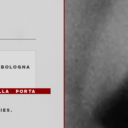
Bologna
la porta		
ies.