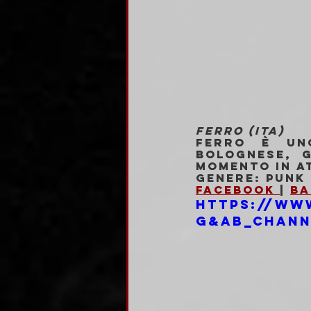
FERRO (ITA)
Ferro è un
bolognese, g
momento in a
Genere: Punk 
Facebook 
| 
Ba
https://ww
g&ab_chann