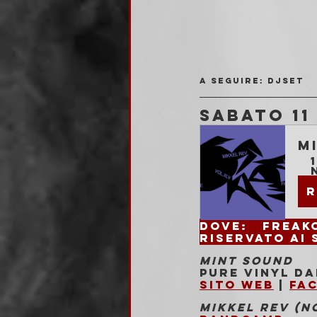
A seguire: djset
SABATO 11
M
R
Dove: 
Riservato ai 
MINT SOUND 
Pure vinyl da
Sito web
 | 
Fa
MIKKEL REV (N