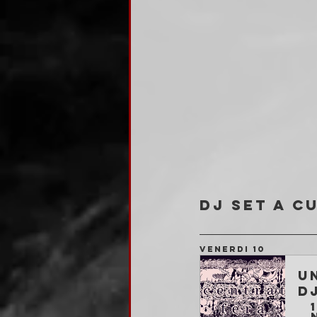
DJ SET a cu
VENERDI 10
U
d