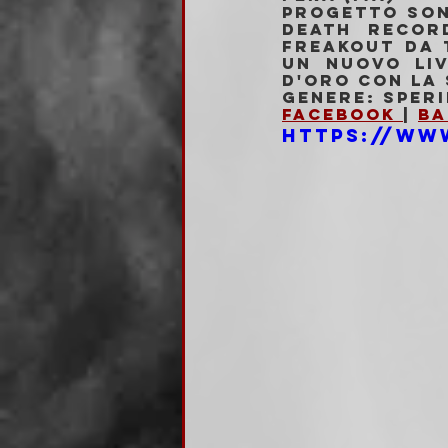
Progetto son
Death Recor
freakout da 
un nuovo liv
d'oro con la 
Genere: Speri
Facebook 
| 
Ba
https://ww