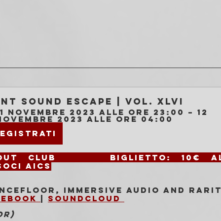
int Sound Escape | Vol. XLVI
11 novembre 2023 alle ore 23:00 – 12 
novembre 2023 alle ore 04:00
egistrati
Freakout Club 		
Biglietto: 
10€ al
soci AICS
ncefloor, immersive audio and rarit
cebook 
| 
Soundcloud 
OR)