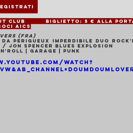
egistrati
Freakout Club 		
Biglietto: 
5 € alla porta
soci AICS
VERS (FRA)
da PERIGUEUX imperdibile duo Rock'n
 / JON SPENCER BLUES EXPLOSION
n'Roll | Garage | Punk
w.youtube.com/watch?
IVw&ab_channel=DOUMDOUMLOVER