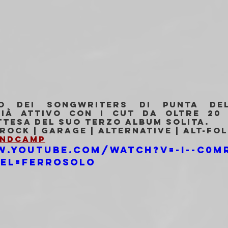
o dei songwriters di punta del
ià attivo con i CUT da oltre 20 
ttesa del suo terzo album solita.
rock | Garage | Alternative | Alt-Fo
ndcamp
w.youtube.com/watch?v=-I--C0M
el=FerroSolo