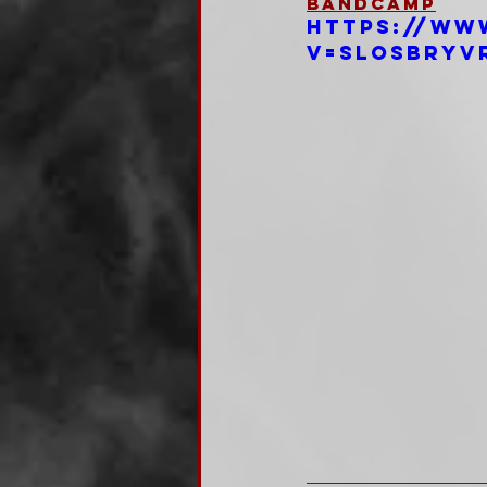
Bandcamp
https://ww
v=SlosBRYv