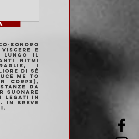
		
o-sonoro 
viscere e 
 lungo il 
nti ritmi 
aglie, i 
ore di sé 
uce Me To 
r Corps), 
stanze da 
r suonare 
 legati in 
 In breve 
i.