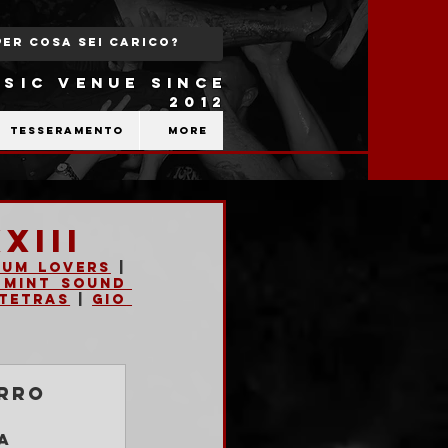
SIC VENUE SINCE
2012
Tesseramento
More
XIII
oum Lovers
 | 
 Mint Sound 
 Tetras
 | 
Gio 
rro 
a