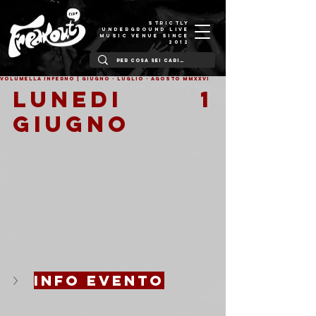
STRICTLY
UNDERGROUND LIVE
MUSIC VENUE SINCE
2012
VOLUMELLA inferno | giugno - luglio - agosto MMXXVI
LUNEDI 1 
GIUGNO
info evento