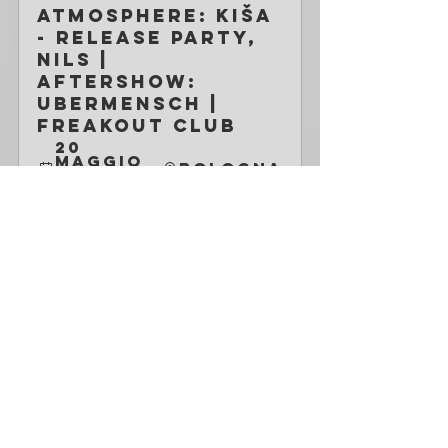
Atmosphere: Kiša 
- Release Party, 
Nils | 
Aftershow: 
Ubermensch | 
Freakout Club
20 
maggio 
Bologna
2023 
21:00
Registrati
KIŠA
Band nata nel 2019 da membri di European Ghost, 
Two Moons, OfeliaDorme, Letherdrive, Holy 
Devilsa presentano il loro primo atteso disco
Genere: post-punk| goth-rock | dark | coldwave
Bandcamp 
| 
Facebook