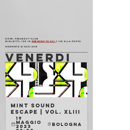
Dove
: Freakout Club
Biglietti
: 10€ in 
prevendita qui 
| 12€ alla porta
Riservato ai soci AICS
VENERDI
Mint Sound 
Escape | Vol. XLIII
19 
maggio 
Bologna
2023 