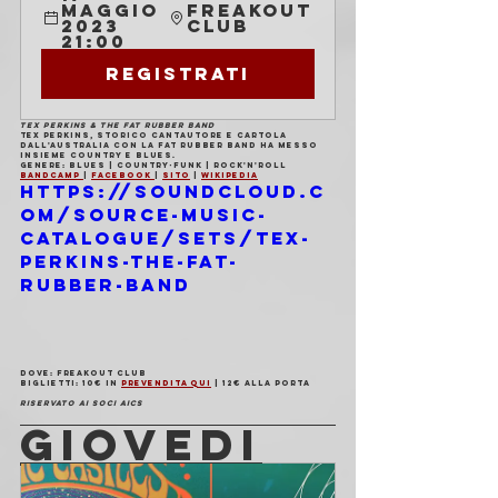
maggio 
Freakout 
2023 
Club
21:00
Registrati
TEX PERKINS & THE FAT RUBBER BAND
Tex Perkins, storico cantautore e cartola 
dall'Australia con la Fat Rubber Band ha messo 
insieme country e blues.
Genere: blues | country-funk | rock'n'roll
Bandcamp 
| 
Facebook 
| 
Sito
 | 
Wikipedia
https://soundcloud.c
om/source-music-
catalogue/sets/tex-
perkins-the-fat-
rubber-band
Dove
: Freakout Club
Biglietti
: 10€ in 
prevendita qui
 | 12€ alla porta
Riservato ai soci AICS
GIOVEDI