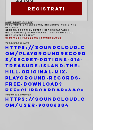
23:00
Registrati
MINT SOUND ESCAPE
Pure vinyl dancefloor, immersive audio and 
rarities.
Genere: EscapismExtra | KetapopAffair | 
HoloTropic | SlowTrance | MutantDisco | 
NeedleStressTest
Sito web
 | 
Facebook 
| 
Soundcloud 
Treasure Island
https://soundcloud.c
om/playgroundrecord
s/secret-potions-016-
treasure-island-the-
hill-original-mix-
playground-records-
free-download?
ref=clipboard&p=a&c=
0&si=0ebfd21e8ca949f2
ThomasLesVaches
https://soundcloud.c
adefcbdf952ff025&utm
om/user-90886384
_source=clipboard&ut
m_medium=text&utm_c
ampaign=social_shari
ng