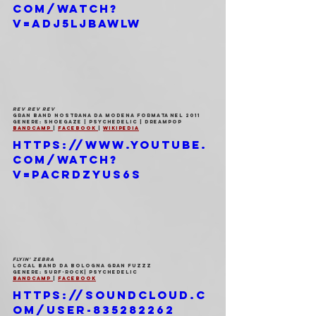
com/watch?
v=aDJ5lJbAWlw
REV REV REV
Gran band nostrana da Modena formata nel 2011
Genere: shoegaze | psychedelic | dreampop
Bandcamp 
| 
Facebook 
| 
Wikipedia
https://www.youtube.
com/watch?
v=PACrdZYUs6s
FLYIN' ZEBRA
Local band da Bologna gran fuzzz
Genere: surf-rock| psychedelic
Bandcamp 
| 
Facebook
https://soundcloud.c
om/user-835282262