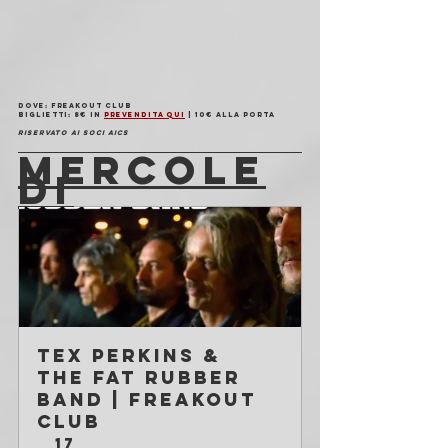
Dove
: Freakout Club
Biglietti
: 8€ in 
prevendita qui
 | 10€ alla porta
Riservato ai soci AICS
MERCOLE
DI
Tex Perkins & 
the Fat Rubber 
Band | Freakout 
Club
17 