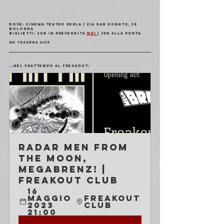
Dove
: Cinema Teatro Perla | Via San Donato, 38 
Bologna
Biglietti
: 20€ in prevendita 
qui 
| 25€ alla porta
no tessera aics
...Nel frattempo al Freakout:
Radar Men from 
the Moon, 
MegaBrenz! | 
Freakout Club
16 
maggio 
Freakout 
2023 
Club
21:00