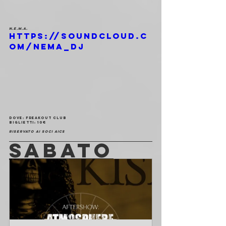
N.E.M.A.
https://soundcloud.c
om/nema_dj
Dove
: Freakout Club
Biglietti
: 10€
Riservato ai soci AICS
SABATO