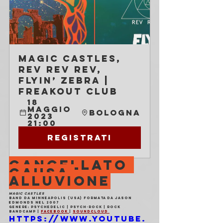
Magic Castles, 
Rev Rev Rev, 
Flyin’ Zebra | 
Freakout Club
18 
maggio 
Bologna
2023 
21:00
Registrati
CANCELLATO 
CAUSA 
ALLUVIONE
MAGIC CASTLES
Band da Minneapolis (USA) formata da Jason 
Edmonds nel 2007
Genere: psychedelic | psych-rock | rock
Bandcamp | 
Facebook 
| 
Soundcloud 
https://www.youtube.