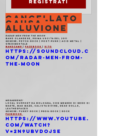
Registrati
CANCELLATO 
CAUSA 
ALLUVIONE
RADAR MEN FROM THE MOON
Band olandese, prima uscita del 2011
Genere: psych-rock | post-punk | acid metal | 
sperimentale
Bandcamp 
| 
Facebook 
| 
Sito
https://soundcloud.c
om/radar-men-from-
the-moon
MEGABRENZ!
Local support da Bologna, con membri di Nero di 
Marte, Mad Maze, Calista Divine, Dead Dolls, 
Leatherfaces
Genere: funky-rock | prog-rock | rock
Facebook 
https://www.youtube.
com/watch?
v=2N9UbVdoJSE