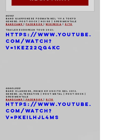
MONO
Band giapponese formata nel '99 a Tokyo
Genere: post-rock | noise | sperimentale
Bandcamp 
| 
Facebook 
| 
Wikipedia
 | 
Sito
Trailer european tour 2023:
https://www.youtube.
com/watch?
v=1Kez22qg4kc
GGGOLDDD
Band olandese, primo ep uscito nel 2012.
Genere: alternative | post-metal | post-rock | 
sperimentale
Bandcamp 
|
 Facebook
| 
Sito
https://www.youtube.
com/watch?
v=pKEIlHjL4ms