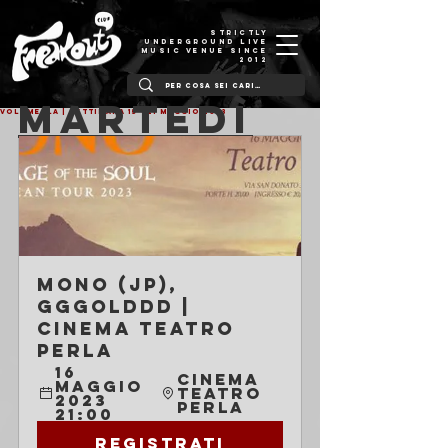
STRICTLY
UNDERGROUND LIVE
MUSIC VENUE SINCE
2012
MARTEDÌ
VOLUMELLA | SETTIMANA 15 - 21 MAGGIO 2023
Mono (JP), 
GGGOLDDD | 
Cinema Teatro 
Perla
16 
Cinema 
maggio 
Teatro 
2023 
Perla
21:00
Registrati