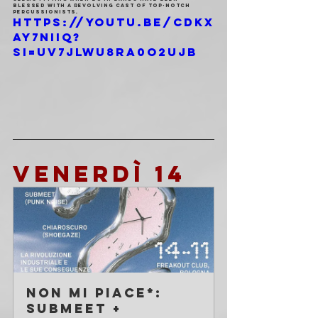
blessed with a revolving cast of top-notch 
percussionists.
https://youtu.be/cDkx
aY7NIiQ?
si=uv7JlwU8RA0o2UjB
VENERDì 14
NON MI PIACE*: 
submeet + 