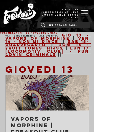
STRICTLY
UNDERGROUND LIVE
MUSIC VENUE SINCE
2012
VOLUMELLA | 13 - 20 Novembre MMXXV
Gio 13 - 
Vai direttamente all'evento: 
Vapors Of Morphine
| 
Ven 
14 - Non mi piace 
| 
Sab 15- 
Guappecartò
|
 Dom 16 - 
Fruit Tones, Hijss 
|
 Lun 17 
[Locomotiv Club] - Fun 
Lovin' Criminals
 ||
GIOVEDI 13
Vapors of 
MORPHINE | 
Freakout Club