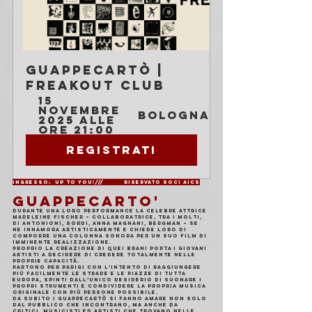
Guappecartò | 
Freakout Club
15 
novembre 
Bologna
2025 alle 
ore 21:00
Registrati
Ingresso:  Up to you!///   	Riservato soci AICS
GUAPPECARTO'
Durante una loro performance la celebre attrice 
Madeleine Fischer – collaboratrice, tra i molti, 
di Antonioni, Sordi, Anna Magnani, Bergman – se 
ne innamora artisticamente e chiede loro di 
comporre una colonna sonora per un suo film di 
imminente realizzazione.
Proprio la creazione di quei brani porta i giovani 
artisti a decidere di credere totalmente nelle 
proprie capacità.
Partono per Parigi con l’intento di raggiungere 
più facilmente le strade e le piazze di tutta 
Europa, spinti dall’unico desiderio di suonare i 
propri strumenti e condividere la propria musica 
originale con più persone possibile.
Da subito i Guappecartò si fanno amare non solo 
dal pubblico che incontrano, ma anche da 
critici, musicisti ed artisti che trovano nelle 