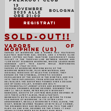
13 
novembre 
Bologna
2025 alle 
ore 21:00
Registrati
SOLD-OUT!!
VAPORS OF 
MORPHINE (US)
Vapors of Morphine are a power trio featuring 
electric baritone sax, drums, and 2 string slide 
bass (often guitar). Baritone saxophonist Dana 
Colley is the through-line between Vapors and 
“low rock” pioneers Morphine, whose leader Mark 
Sandman left this earth while performing 
onstage in Italy in 1999.
Vapors of Morphine perform much of the 
Morphine repertoire, plus new material and 
original versions of selective covers. They 
expand on the ethereal, hypnotic sounds 
popularised by the group in the nineties, and dig 
into their influences, from African music to 
delta Blues.The group was formed over a decade 
ago by Dana Colley, singer and multi-
instrumentalist Jeremy Lyons and Morphine’s 
original drummer Jerome Deupree. Drummer Tom 
Arey (J. Geils Band, Peter Wolfe’s Midnight 
Ramblers, Ghosts of Jupiter) replaced Deupree in 
2019.Their latest album, Fear & Fantasy, 
represents both a new era and a return to form 
for Vapors of Morphine. In its often lush 
arrangement, recalls Morphine’s final album, The 
Night, where Deupree teamed up with Billy Conway, 
the drummer who had replaced him; this time Arey 
plays on one side, Deupree on the other. It only 
seems fitting when both bands have been 