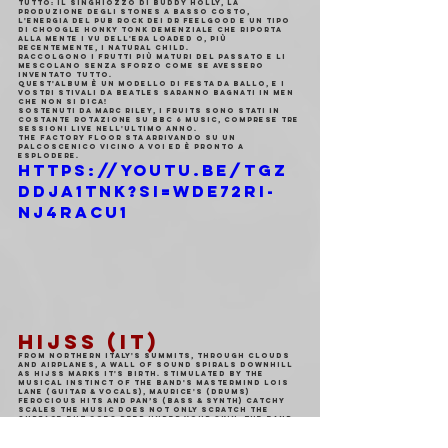
tutto: il singhiozzo di Buddy Holly, la 
produzione degli Stones a basso costo, 
l'energia del pub rock dei Dr Feelgood e un tipo 
di choogle honky tonk demenziale che riporta 
alla mente i VU dell'era Loaded o, più 
recentemente, i Natural Child.
Raccolgono i frutti più maturi del passato e li 
mescolano senza sforzo come se avessero 
inventato tutto.
Quest'album è un modello di festa da ballo, e i 
vostri stivali da Beatles saranno bagnati in men 
che non si dica!
Sostenuti da Marc Riley, i Fruits sono stati in 
costante rotazione su BBC 6 music, comprese tre 
sessioni live nell'ultimo anno.
The factory floor sta arrivando su un 
palcoscenico vicino a voi ed è pronto a 
esplodere.
https://youtu.be/tgz
DDja1tnk?si=wdE72Ri-
nJ4rAcu1
HIJSS (IT)
From northern Italy's summits, through clouds 
and airplanes, a wall of sound spirals downhill 
as hijss marks it's birth. Stimulated by the 
musical instinct of the band's mastermind Lois 
Lane (guitar & vocals), Maurice's (drums) 
ferocious hits and Pan’s (bass & synth) catchy 
scales the music does not only scratch the 
surface but goes deep under your skin. The band 
puts genres in the background zapping from punk 
over blues to space and psychedelic rock. The 
outcome is a melting pot called: cosmic grunge. 