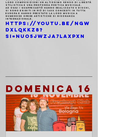
loro composizioni un altissimo senso di libertà 
stilistica e una profonda poetica musicale.
Ad oggi i Guappecartò hanno realizzato 5 dischi, 
si sono esibiti in più di 1600 concerti in tutta 
Europa e hanno prestato la loro musica a 
numerose opere artistiche di risonanza 
internazionale.
https://youtu.be/NGw
DXLqkKZ8?
si=NUO5JwZjA7LaXpxn
DOMENICA 16 