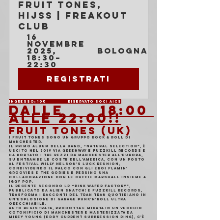
Fruit Tones, 
Hijss | Freakout 
Club
16 
novembre 
2025, 
Bologna
18:30–
22:30
Registrati
Ingresso: 10€       	Riservato soci AICS
DALLE 18:00 
ALLE 22:00!!
FRUIT TONES (UK)
I Fruit Tones sono un gruppo rock & roll di 
Manchester.
Il primo album della band, “Natural Selection”, è 
uscito nel 2019 via Greenway e Fuzzkill Records e 
ha portato i tre pezzi da Manchester all'Europa, 
su entrambe le coste dell'America, con un posto 
al festival Willy Nelson's Luck Reunion, 
condividendo il palco con gli eroi Flamin' 
Groovies e The Gories e persino una 
collaborazione con le cuffie Marshall insieme a 
Iggy Pop.
Il recente secondo LP “Pink Wafer Factory”, 
pubblicato da ALIEN SNATCH! e Fuzzkill Records, 
trasforma i racconti del tran tran quotidiano in 
un'esplosione di garage punk'n'roll ultra 
orecchiabile.
Auto registrata, prodotta e mixata in un vecchio 
cotonificio di Manchester e masterizzata da 
Mikey Young (Eddy Current Suppression Ring), c'è 