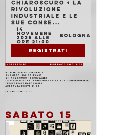
chiaroscuro + La 
rivoluzione 
industriale e le 
sue conse...
14 
novembre 
Bologna
2025 alle 
ore 21:00
Registrati
Ingresso: 5€                          Riservato soci AICS
NON MI PIACE* presenta:
submeet (noise punk)
chiaroscuro (shoegaze)
La rivoluzione industriale e le sue conseguenze 
(post post hardcore)
Apertura porte 21:00
Inizio live 22:00
SABATO 15