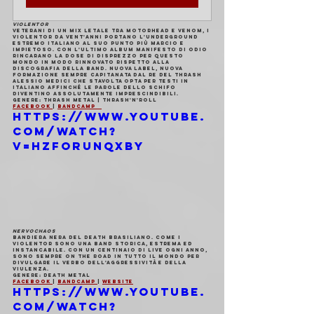
VIOLENTOR
Veterani di un mix letale tra Motorhead e Venom, i 
Violentor da vent'anni portano l'underground 
estremo italiano al suo punto più marcio e 
impietoso. Con l'ultimo album Manifesto di Odio 
rincarano la dose di disprezzo per questo 
mondo in modo rinnovato rispetto alla 
discografia della band. Nuova label, nuova 
formazione sempre capitanata dal re del thrash 
Alessio Medici che stavolta opta per testi in 
italiano affinché le parole dello schifo 
diventino assolutamente imprescindibili.
Genere: thrash metal | thrash'n'roll 
Facebook 
| 
Bandcamp   
https://www.youtube.
com/watch?
v=hzfORUnqxBY
NERVOCHAOS
Bandiera nera del death brasiliano. Come i 
Violentor sono una band storica, estrema ed 
instancabile. Con un centinaio di live ogni anno, 
sono sempre on the road in tutto il mondo per 
divulgare il verbo dell'aggressività e della 
viulenza. 
Genere: death metal
Facebook 
| 
Bandcamp 
| 
Website
https://www.youtube.
com/watch?