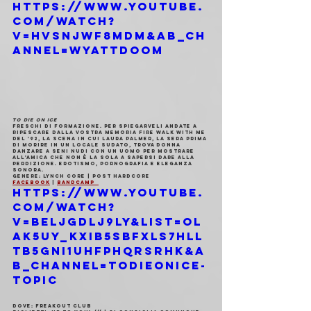
https://www.youtube.
com/watch?
v=HVSnJWf8MdM&ab_ch
annel=WyattDoom
TO DIE ON ICE
Freschi di formazione. Per spiegarveli andate a 
ripescare dalla vostra memoria Fire Walk With Me 
del '92, la scena in cui Laura Palmer, la sera prima 
di morire in un locale sudato, trova Donna 
danzare a seni nudi con un uomo per mostrare 
all'amica che non è la sola a sapersi dare alla 
perdizione. Erotismo, pornografia e eleganza 
sonora.
Genere: lynch core | post hardcore
Facebook
 | 
Bandcamp  
https://www.youtube.
com/watch?
v=BELJgDlJ9lY&list=OL
AK5uy_kXib5SbfxLS7HlL
tb5GNI1uhfphQrsrhk&a
b_channel=TODIEONICE-
Topic
Dove
: Freakout Club