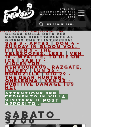
STRICTLY
UNDERGROUND LIVE
MUSIC VENUE SINCE
2012
VOLUMELLA GIUGNO 'XXIII | Freakout Club
Clicca sulla data per 
passare direttamente al 
giorno che ti interessa:
Sab 3 - APTBS
 | 
Dom 4 - 
Sunday in Gloom vol. 
II
 | 
Lun 5 - The 
Telescopes, Less
 | 
Ven 
16 - Wyatt E, To Die on 
Ice
 | 
Sab 17 - 
Violentor, 
NervoChaos, Razgate, 
Injury
 | 
Lun 26 - 
Bongzilla
 | 
Gio 29 - 
The Dear Hunter, 
OneLegMa
 | 
Ven 30 - 
Punitive Damage (US 
HC)
Attenzione per 
Fermento in Villa 
visitare 
il post 
apposito
 .
SABATO 
3/06