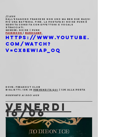
//
LESS
Dall'esagono francese non uno ma ben due bassi 
più una batteria. Fine. La portata di noise punk è 
servita condita con effettoni e vocals 
stracciati.
Genere: noise | punk
Facebook 
| 
Bandcamp 
https://www.youtube.
com/watch?
v=cX8EWiaP_oQ
Dove
: Freakout Club
Biglietti
: 
10€ in 
prevendita 
qui
| 12€ alla porta
Riservato ai soci AICS
VENERDI 
16/06