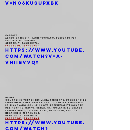
v=no6KusUpXbk
RAZGATE
Altro ottimo thrash toscano, perfetto per 
aprire a Violentor. 
Genere: thrash metal
Facebook 
| 
Bandcamp 
https://www.youtube.
com/watch?v=a-
VNIIbvVQY
INJURY
Compagine thrash emiliana presente. Prendono le 
fondamenta del thrash anni Ottanta e Novanta e 
le rinnovano con le nuove potenzialità sonore 
del nostro tempo, senza mai mollare le grandi 
ispirazioni quali Anthrax, Megadeth, Exodus, 
Heathen o Testament.
Genere: thrash metal
Facebook 
| 
Bandcamp
https://www.youtube.
com/watch?