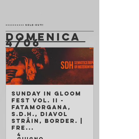
>>>>>>>>>> SOLD-OUT!!
DOMENICA 
4/06
Sunday in Gloom 
Fest vol. II - 
Fatamorgana, 
S.D.H., Diavol 
Strâin, Border. | 
Fre...
4 
giugno 