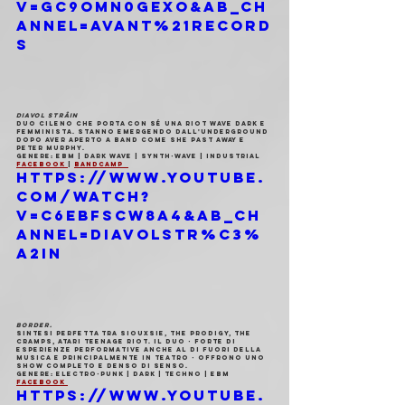
v=GC9omN0gEXo&ab_ch
annel=AVANT%21Record
s
DIAVOL STRÂIN
Duo cileno che porta con sé una riot wave dark e 
femminista. Stanno emergendo dall'underground 
dopo aver aperto a band come She Past Away e 
Peter Murphy.
Genere: ebm | dark wave | synth-wave | industrial
Facebook 
| 
Bandcamp  
https://www.youtube.
com/watch?
v=C6ebFscW8a4&ab_ch
annel=DiavolStr%C3%
A2in
BORDER.
Sintesi perfetta tra Siouxsie, The Prodigy, The 
Cramps, Atari Teenage Riot. Il duo - forte di 
esperienze performative anche al di fuori della 
musica e principalmente in teatro - offrono uno 
show completo e denso di senso.
Genere: electro-punk | dark | techno | ebm
Facebook 
https://www.youtube.