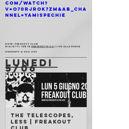
com/watch?
v=o70Rjrok7zM&ab_cha
nnel=YamiSpechie
Dove
: Freakout Club
Biglietti
: 
10€ in 
prevendita 
qui
| 12€ alla porta
Riservato ai soci AICS
LUNEDI 
5/06
The Telescopes, 
Less | Freakout 
Club