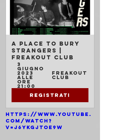
A Place to Bury 
Strangers | 
Freakout Club
3 
giugno 
2023 
Freakout 
alle 
Club
ore 
21:00
Registrati
https://www.youtube.
com/watch?
v=j6YKGJToe9w