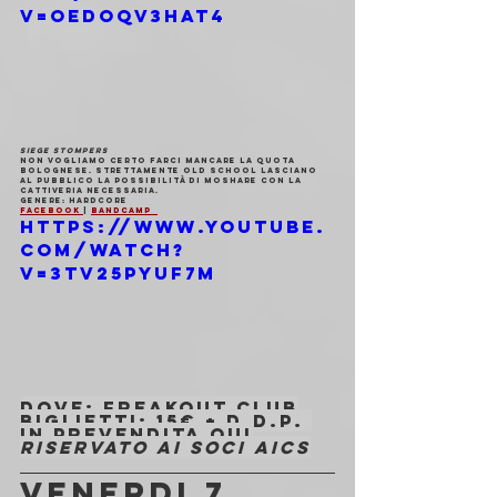
v=OedOqv3Hat4
SIEGE STOMPERS
Non vogliamo certo farci mancare la quota 
bolognese. Strettamente old school lasciano 
al pubblico la possibilità di moshare con la 
cattiveria necessaria.
Genere
: Hardcore
Facebook 
| 
Bandcamp  
https://www.youtube.
com/watch?
v=3tv25pYuF7M
Dove
: Freakout Club
Biglietti
: 
15€ + d.d.p. 
in 
prevendita QUI
Riservato ai soci AICS
VENERDI 7 