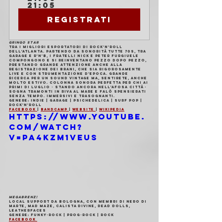
21:05
Registrati
GRINGO STAR
Tra i migliori esportatori di rock'n'roll 
dell'Atlanta. Partendo da sonorità tutte 70s, tra 
garage e r'n'b, i fratelli Nick e Peter Furgiuele 
compongono e si reinventano pezzo dopo pezzo, 
prestando grande attenzione anche alla 
registrazione dei brani, che sia rigorosamente 
live e con strumentazione d'epoca. Grande 
ricerca per un sound vintage ma, sentirete, anche 
molto estivo. Colonna sonora perfetta per chi ai 
primi di luglio - stando ancora nell'afosa città - 
sogna tramonti in riva al mare e falò spensierati 
senza tempo. Immersivi e trasognanti.
Genere: indie | garage | psichedelica | surf pop | 
rock'n'roll
Facebook 
| 
Bandcamp 
| 
Website 
| 
Wikipedia
https://www.youtube.
com/watch?
v=pA4Kzm1vEus
MEGABRENZ!
Local support da Bologna, con membri di Nero di 
Marte, Mad Maze, Calista Divine, Dead Dolls, 
Leatherfaces
Genere
: funky-rock | prog-rock | rock
Facebook 