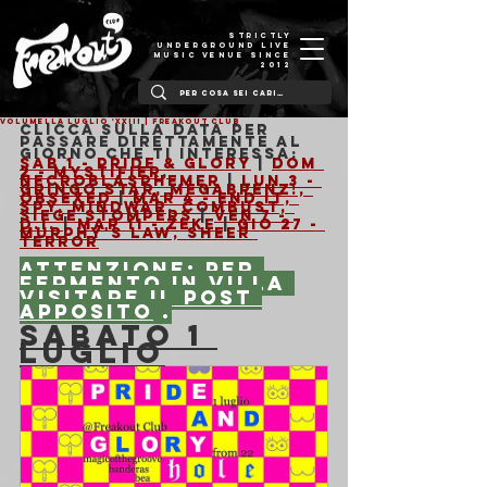
STRICTLY
UNDERGROUND LIVE
MUSIC VENUE SINCE
2012
VOLUMELLA LUGLIO 'XXIII | Freakout Club
Clicca sulla data per 
passare direttamente al 
giorno che ti interessa:
Sab 1 - Pride & Glory
 | 
Dom 
2 - Mystifier, 
Necroblasphemer
 | 
Lun 3 - 
Gringo Star, Megabrenz!, 
Obsexed
 | 
Mar 4 - End it, 
Spy, Mindwar, Combust, 
Siege Stompers
 | 
Ven 7 - 
D.I. 
| 
Mar 11 - Zeke 
| 
Gio 27 - 
Murphy's Law, Sheer 
Terror
Attenzione: per 
Fermento in Villa 
visitare 
il post 
apposito
 .
SABATO 1 
LUGLIO