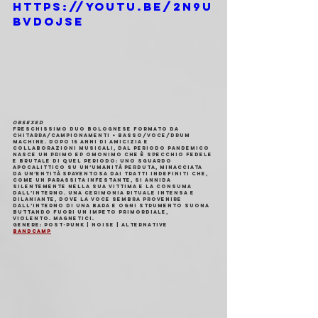
https://youtu.be/2N9U
bVdoJSE
OBSEXED
Freschissimo duo bolognese formato da 
chitarra/campionamenti + basso/voce/drum 
machine. Dopo 15 anni di amicizia e 
collaborazioni musicali, dal periodo pandemico 
nasce un primo EP omonimo che è specchio fedele 
e brutale di quel periodo: uno sguardo 
apocalittico su un’umanità perduta, minacciata 
da un’entità spaventosa dai tratti indefiniti che, 
come un parassita infestante, si annida 
silentemente nella sua vittima e la consuma
dall’interno. Una cerimonia rituale intensa e 
dilaniante, dove la voce sembra provenire 
dall’interno di una bara e ogni strumento suona 
buttando fuori un impeto primordiale,
violento. Magnetici.
Genere
: post-punk | noise | alternative
Bandcamp