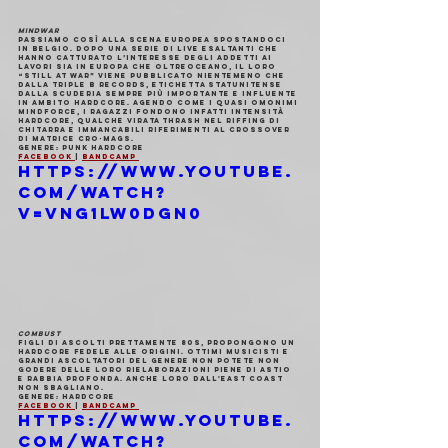
MINDWAR
Passiamo così alla scena europea spostandoci 
in Belgio. Dopo una serie di live esaltanti che 
hanno catturato l’interesse degli addetti ai 
lavori sia in Europa che oltreoceano, il loro 
“Still At War” viene pubblicato nientemeno che 
dalla Triple B Records, etichetta statunitense 
dalla scuderia sempre più importante e influente 
in ambito hardcore. Agendo come i quasi omonimi 
Mindforce, i ragazzi fondono infatti intensità 
hardcore, qualche virata thrash nel riffing di 
chitarra e immancabili riferimenti al crossover 
di matrice Cro-Mags.
Genere
: Punk hardcore
Facebook 
| 
Bandcamp 
https://www.youtube.
com/watch?
v=vNG1LW0dGN0
COMBUST
Figli di ascolti prettamente 80s, propongono un 
hardcore fedele alle origini. Ottimi musicisti e 
grandi ascoltatori del genere non potete non 
godere delle loro rielaborazioni piene di astio 
e rabbia profonda. Anche loro dall'East Coast 
non sbagliano.
Genere
: Hardcore
Facebook 
| 
Bandcamp 
https://www.youtube.
com/watch?