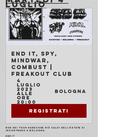
LUGLIO
End It, Spy, 
Mindwar, 
Combust | 
Freakout Club
4 
luglio 
2023 
Bologna
alle 
ore 
20:00
Registrati
Due dei tour hardcore più caldi dell'estate si 
incontrano a Bologna:
END IT