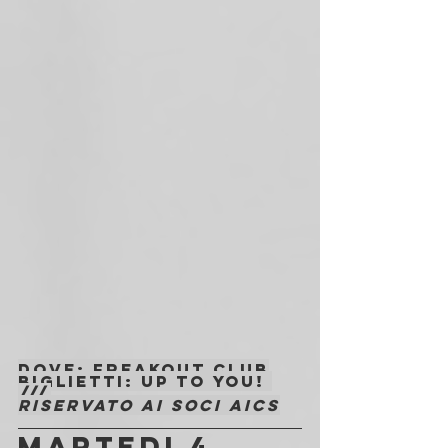
Dove
: Freakout Club
Biglietti
: 
Up to You! 
///
Riservato ai soci AICS
MARTEDI 4 