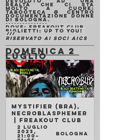
devoluto ad una 
realtà che ci sta 
molto a cuore: 
Tabooteca @ Centro 
Documentazione Donne 
di Bologna.
---------------
Dove
: Freakout Club
Biglietti
: 
Up to You! 
///
Riservato ai soci AICS
DOMENICA 2 
LUGLIO
Mystifier (BRA), 
Necroblasphemer
 | Freakout Club
2 luglio 
2023, 
Bologna
21:00–