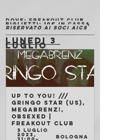
Dove
: Freakout Club
Biglietti
: 
10€ in cassa
Riservato ai soci AICS
LUNEDI 3 
LUGLIO
Up to You! /// 
Gringo Star (US), 
MegaBRENZ!, 
Obsexed | 
Freakout Club
3 luglio 
2023, 
Bologna
21:00–