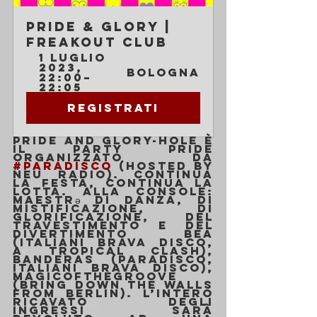
Pride & Glory | 
Freakout Club
1 luglio 
2023, 
Bologna
22:00–
22:05
Registrati
Pride and Glory-hole è 
il party pride 
organizzato da 
#Paradisco
 (hosted by 
NEU Radio). Continua 
la festa, continua la 
lotta. Alla console: 
maestrə di danza, di 
mistificazione, di 
glorificazione, del 
travestimento e del 
divertimento Bea 
(Italiani Brava Disco, 
A Tropical Clash), 
Banderas (Paradisco, 
Italiani Brava Disco), 
Magicofthegroove 
(Bring Down the Walls 
from Berlin). L’intero 
ricavato degli 
ingressi sarà 