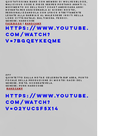
Quotatissima band con membri di Wolvesblood, 
Malicious Code e Piece Keeper portano avanti il 
movimento HC dell'East Coast americana anni 
Novanta per aggiornarla ai giorni nostri, 
personalizzandola con lyrics strettamente 
legate alla rabbia e al malessere insiti nella 
loro città natale: Baltimora. Feroci.
Genere
: Hardcore
Facebook
 | 
Bandcamp
https://www.youtube.
com/watch?
v=7BgQEyKeQmE
SPY
Quintetto dalla nota e celebrata Bay Area, punto 
focale della produzione di mostri sacri del 
genere. Pietà: scordatevela.
Genere
: Punk hardcore
Bandcamp
https://www.youtube.
com/watch?
v=o2YuCSf5x14