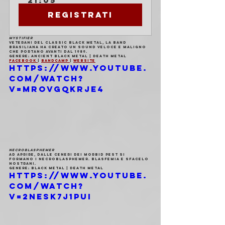
21:05
Registrati
MYSTIFIER
Veterani del classic black metal, la band 
brasiliana ha creato un sound veloce e maligno 
che portano avanti dal 1989.
Genere: ancient black metal | death metal
Facebook 
| 
Bandcamp 
| 
Website
https://www.youtube.
com/watch?
v=MroVGqKrJe4
NECROBLASPHEMER
Ad aprire, dalle ceneri dei Morbid Pest si 
formano i Necroblasphemer. Blasfemia e sfacelo 
nostrani.
Genere: black metal | death metal
https://www.youtube.
com/watch?
v=2neSK7j1pUI