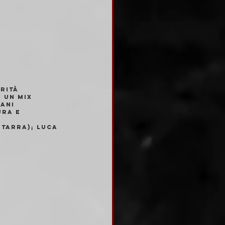
rità 
 un mix 
ani 
ra e 
tarra); Luca 