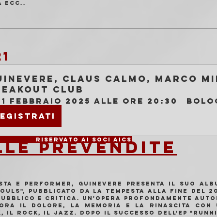
 ecc..
21
uinevere, Claus Calmo, Marco Min
reakout Club
21 febbraio 2025 alle ore 20:30
Bolo
egistrati
Ingresso: 10 € 			Riservato ai soci AICS
LLE PREVENDITE
sta e performer, Guinevere presenta il suo alb
OULS", pubblicato da La Tempesta alla fine del 20
pubblico e critica. Un'opera profondamente autob
lora il dolore, la memoria e la rinascita con 
, il rock, il jazz. Dopo il successo dell'EP "Runni