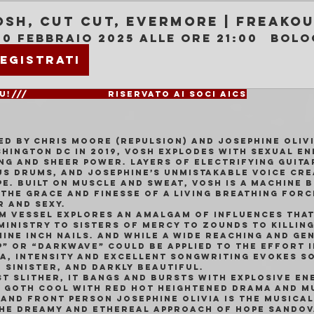
OSH, Cut Cut, Evermore | Freako
20 febbraio 2025 alle ore 21:00
Bolo
egistrati
Ingresso: Up to You!/// 			Riservato ai soci AICS
ed by Chris Moore (Repulsion) and Josephine Olivi
hington DC in 2019, VOSH explodes with sexual en
ng and sheer power. Layers of electrifying guita
s drums, and Josephine’s unmistakable voice crea
. Built on muscle and sweat, VOSH is a machine bl
 the grace and finesse of a living breathing for
r and sexy.
m VESSEL explores an amalgam of influences tha
Ministry to Sisters of Mercy to Zounds to Killing
Nine Inch Nails. And while a wide reaching and ge
p” or “darkwave” could be applied to the effort 
a, intensity and excellent songwriting evokes s
 sinister, and darkly beautiful.
t slither, it bangs and bursts with explosive ene
y goth cool with red hot heightened drama and m
 and front person Josephine Olivia is the musical
the dreamy and ethereal approach of Hope Sandov