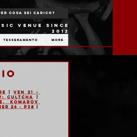
SIC VENUE SINCE
2012
Tesseramento
More
aio
re
 | 
Ven 21 - 
w: Cultcha
 | 
e, Komarov 
Mer 26 - P38
 | 