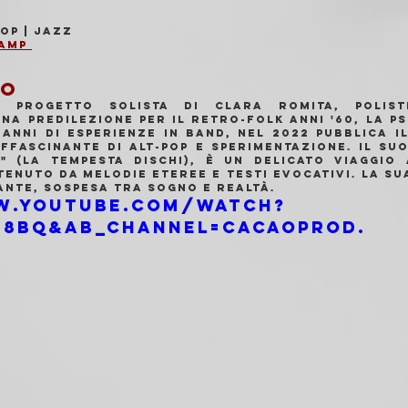
op | Jazz
amp 
MO
 progetto solista di Clara Romita, polistr
a predilezione per il retro-folk anni '60, la psi
anni di esperienze in band, nel 2022 pubblica il
affascinante di alt-pop e sperimentazione. Il su
 (La Tempesta Dischi), è un delicato viaggio a
enuto da melodie eteree e testi evocativi. La sua
nte, sospesa tra sogno e realtà.
w.youtube.com/watch?
8bQ&ab_channel=CacaoProd.