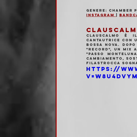
Genere: Chamber P
Instagram 
| 
Bandc
CLAUSCAL
Clauscalmo è il
cantautrice con un
bossa nova. Dopo 
"Record", un mix 
"Passo Monteluna"
cambiamento, sost
filastrocca sogna
https://ww
v=w8u4dVyM