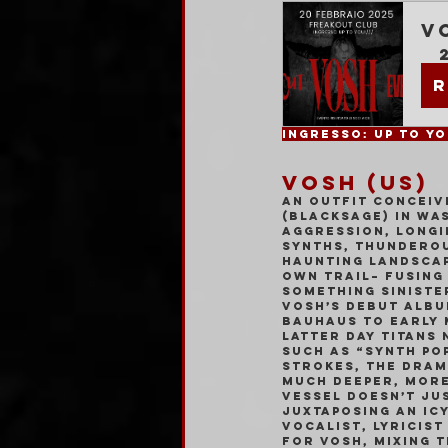
V
R
VOSH (US)
An outfit conceiv
(Blacksage) in Was
aggression, longi
synths, thunderou
haunting landscape
own trail– fusing
something siniste
VOSH’s debut albu
Bauhaus to early 
latter day titans 
such as “synth po
strokes, the dram
much deeper, more
VESSEL doesn’t jus
juxtaposing an ic
Vocalist, lyricist
for VOSH, mixing 