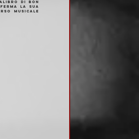
alibro di Bon 
ferma la sua 
rso musicale 