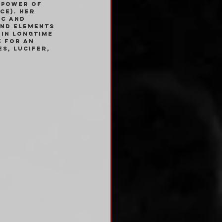
 power of 
ce). Her 
ic and 
and elements 
 in longtime 
 for an 
s, Lucifer, 