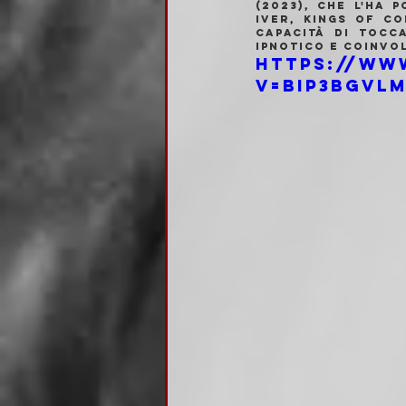
(2023), che l'ha 
Iver, Kings of C
capacità di tocc
ipnotico e coinvo
https://ww
v=BiP3BGVl