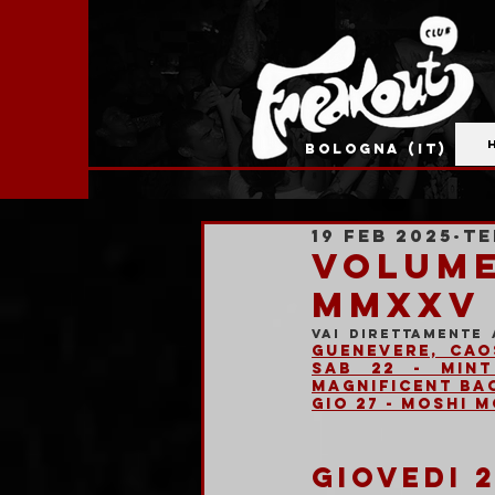
BOLOGNA (IT)
19 feb 2025
Te
VOLUME
MMXXV
Vai direttamente 
Guenevere, Ca
Sab 22 - Min
Magnificent Ba
Gio 27 - Moshi 
GIOVEDI 