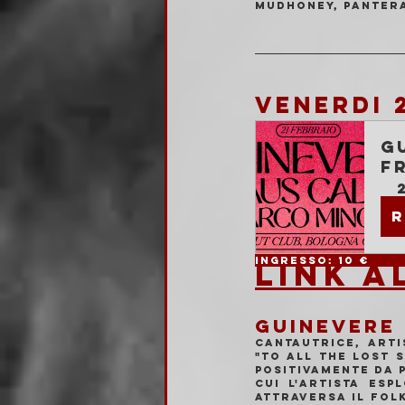
Mudhoney, Pantera
VENERDI 
G
F
R
LINK A
GUINEVERE
Cantautrice, arti
"TO ALL THE LOST S
positivamente da 
cui l'artista esp
attraversa il folk