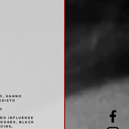
o, hanno 
esisto 
o 
ro influenze 
tooges, Black 
vins, 