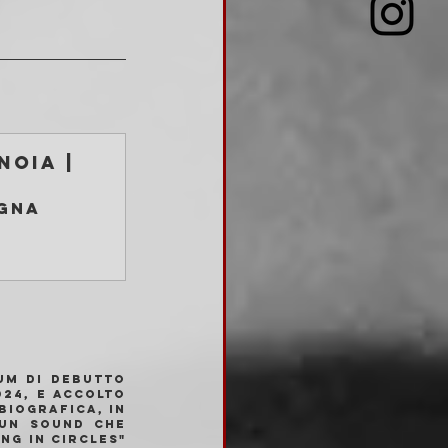
oia | 
gna
um di debutto 
24, e accolto 
iografica, in 
un sound che 
ng In Circles" 