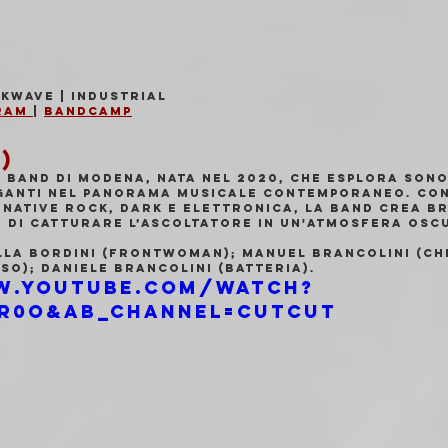
rkwave | Industrial
ram 
| 
Bandcamp
)
a band di Modena, nata nel 2020, che esplora sono
iganti nel panorama musicale contemporaneo. Con
rnative Rock, Dark e Elettronica, la band crea br
i di catturare l’ascoltatore in un'atmosfera oscu
lla Bordini (frontwoman); Manuel Brancolini (chi
so); Daniele Brancolini (batteria).
w.youtube.com/watch?
r0o&ab_channel=CutCut