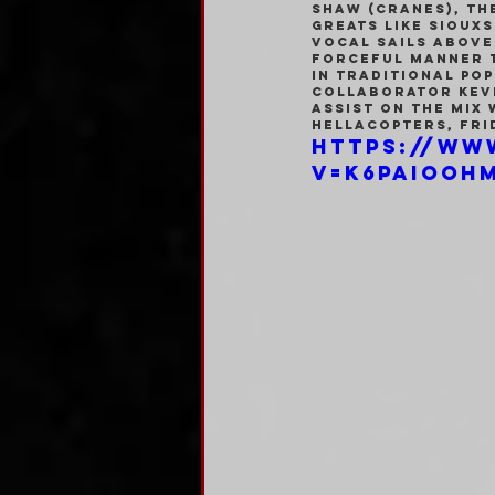
Shaw (Cranes), th
greats like Siouxs
vocal sails above 
forceful manner t
in traditional po
collaborator Kevi
assist on the mix 
Hellacopters, Fri
https://ww
v=k6paIoOH