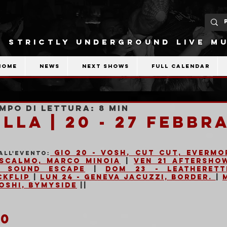
STRICTLY UNDERGROUND LIVE MU
Home
News
Next shows
Full calendar
mpo di lettura: 8 min
LLA | 20 - 27 Febbr
Gio 20 - Vosh, Cut Cut, Evermo
all'evento:
oscalmo, Marco Minoia
 | 
Ven 21 Aftersho
t Sound Escape
 | 
Dom 23 - Leatherett
ckflip
 | 
Lun 24 - Geneva Jacuzzi, Border. 
| 
Moshi, ByMySide
 ||
20