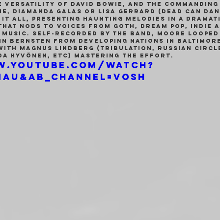
e versatility of David Bowie, and the commanding
ie, Diamanda Galas or Lisa Gerrard (Dead Can Dan
it all, presenting haunting melodies in a dramat
hat nods to voices from goth, dream pop, indie 
p music. Self-recorded by the band, Moore looped
n Bernsten from Developing Nations in Baltimore
with Magnus Lindberg (Tribulation, Russian Circle
da Hyvönen, etc) mastering the effort.
w.youtube.com/watch?
mAU&ab_channel=VOSH