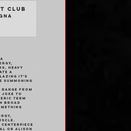
ut Club
gna
a 
ergy, 
rs, heavy 
te a 
azing it’s 
ce summoning 
t range from 
 Joke to 
neric term 
in broad 
omething 
rgy, 
uscle. 
 centerpiece 
al or Alison 