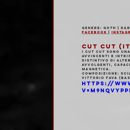
Genere: Goth | Da
Facebook 
| 
Instag
CUT CUT (IT
I Cut Cut sono un
avvincenti e intr
distintivo di Alte
avvolgenti, capac
magnetica.
Composizione: Sci
Vittorio Fava (bas
https://ww
v=m9NqVYpp