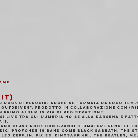
amp
IT)
o rock di Perugia. Anche se formata da poco temp
 “Outdriven”, prodotto in collaborazione con (R)
n primo album in via di registrazione.
i live tra cui l'Umbria noise alla darsena e fatt
ai3.
ano heavy rock con grandi sfumature punk. Le lo
dici profonde in band come Black Sabbath, The S
 Led zepplin, Pixies, Dinosaur Jr., The Beatles, Mel