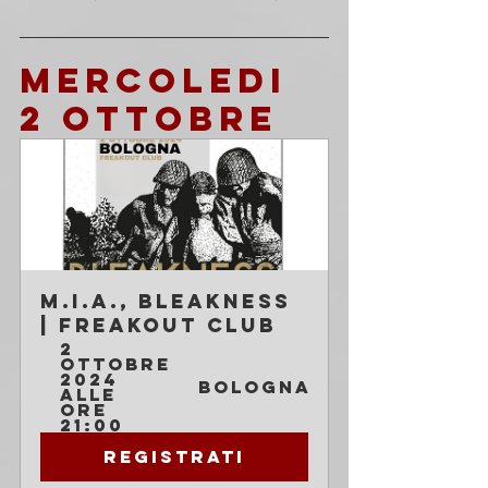
MERCOLEDI 
2 OTTOBRE
M.I.A., Bleakness 
| Freakout Club
2 
ottobre 
2024 
Bologna
alle 
ore 
21:00
Registrati