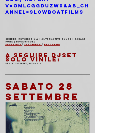
v=omlcGGduzW0&ab_ch
annel=SLOWBOATFILMS
Genere: Psychobilly | Alternative Blues | Garage 
Punk | Rock'n'Roll
Facebook 
| 
Instagram 
| 
Bandcamp
A SEGUIRE DJSET 
SOLO VINILE:
FELIX, LORENZ, OLIMPIA
SABATO 28 
SETTEMBRE