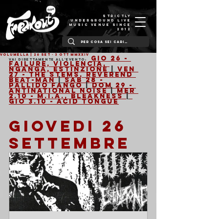
STRICTLY
UNDERGROUND LIVE
MUSIC VENUE SINCE
2012
VOLUMELLA | 26 Set - 3 Ott MMXXIV
Gio 26 - 
Vai direttamente all'evento: 
Failure, Violencia, 
Nganga, Estinzione
 | 
Ven 
27 - The Stems, Reverend 
Beat-Man
 | 
Sab 28 - 
Pallido Fango
 | 
Dom 29 - 
Antinational Noise
 | 
Mer 
2.10 - M.I.A., Bleakness 
|
Gio 3.10 - Acid Tongue
GIOVEDI 26 
SETTEMBRE