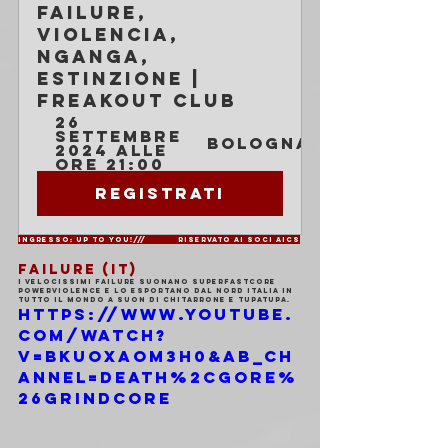
Failure, 
Violencia, 
Nganga, 
Estinzione | 
Freakout Club
26 
settembre 
Bologna
2024 alle 
ore 21:00
Registrati
Ingresso: Up To You!/// 	Riservato ai soci AICS
FAILURE (IT)
I velocissimi Failure suonano superfastcore 
powerviolence e lo esportano dal Nord Italia in 
tutto il mondo a suon di chitarrone e tupatupa.
https://www.youtube.
com/watch?
v=BKuoXAom3H0&ab_ch
annel=Death%2CGore%
26Grindcore