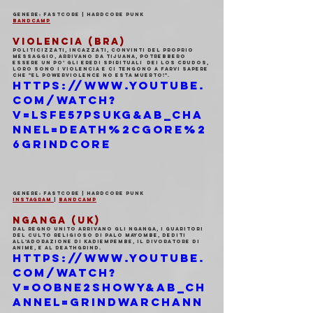
Genere: Fastcore | Hardcore Punk
Bandcamp
VIOLENCIA (BRA)
Politicizzati, incazzati, convinti del proprio 
messaggio, arrivano da Tijuana, potrebbero 
essere un po’ gli eredi spirituali  dei Los Crudos, 
loro sono i Violencia e ci tengono a farvi sapere 
che "El powerviolence no esta muerto!".
https://www.youtube.
com/watch?
v=lsFe57psUKg&ab_cha
nnel=Death%2CGore%2
6Grindcore
Genere: Fastcore | Hardcore Punk
Instagram 
| 
Bandcamp
NGANGA (UK)
Dal Regno Unito arrivano gli Nganga, i guaritori 
del culto religioso di Palo Mayombe, dediti 
all’adorazione di Kadiempembe, il divoratore di 
anime, e al deathgrind.
https://www.youtube.
com/watch?
v=ooBNE2sHOwY&ab_ch
annel=grindwarchann