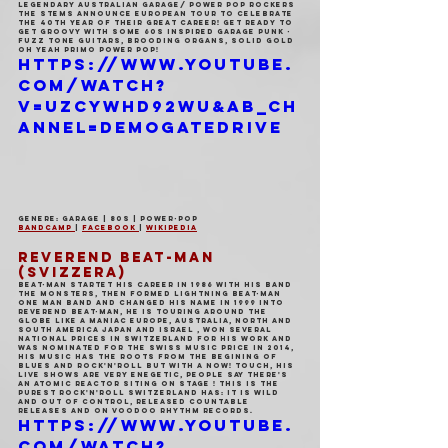
Legendary Australian Garage/ Power Pop rockers 
The Stems Announce European Tour to celebrate 
the 40th year of their great career! Get ready to 
get groovy with some 60s inspired Garage Punk - 
fuzz tone guitars, brooding organs, solid gold 
oh yeah primo power pop!
https://www.youtube.
com/watch?
v=uZCyWhd92WU&ab_ch
annel=demogatedrive
Genere: Garage | 80s | Power-Pop
Bandcamp 
| 
Facebook 
| 
Wikipedia
REVEREND BEAT-MAN 
(Svizzera)
Beat-Man Startet his Career in 1986 with his band 
The Monsters, then Formed Lightning Beat-Man 
One Man Band and changed his name in 1999 into 
Reverend Beat-Man, He is Touring around the 
Globe like a Maniac Europe, Australia, North and 
South America Japan and Israel , Won Several 
National Prices in Switzerland for his work and 
was Nominated for the Swiss Music Price in 2014, 
His Music has the Roots from the Begining of 
Blues and Rock'n'Roll but with a NOW! Touch, His 
Live Shows are very Enegetic, People Say there's 
an Atomic Reactor Siting on Stage ! This is the 
Purest Rock'n'Roll Switzerland has: it is wild 
and out of control, released countable 
releases and on Voodoo Rhythm records.
https://www.youtube.
com/watch?