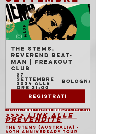
The Stems, 
Reverend Beat-
Man | Freakout 
Club
27 
settembre 
Bologna
2024 alle 
ore 21:00
Registrati
Ingresso: PRE 13€ / DOOR 15€ 	Riservato ai soci AICS
>>>> LINK ALLE 
PREVENDITE
THE STEMS (Australia) - 
40th anniversary tour