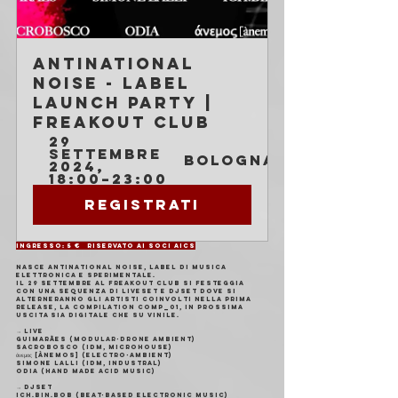
Antinational 
Noise - Label 
Launch Party | 
Freakout Club
29 
settembre 
Bologna
2024, 
18:00–23:00
Registrati
Ingresso: 5 € 	Riservato ai soci AICS
Nasce Antinational Noise, label di musica 
elettronica e sperimentale.
Il 29 settembre al Freakout Club si festeggia 
con una sequenza di liveset e djset dove si 
alterneranno gli artisti coinvolti nella prima 
release, la compilation Comp_01, in prossima 
uscita sia digitale che su vinile.
→ LIVE
Guimarães (modular-drone ambient)
Sacrobosco (IDM, microhouse)
άνεμος [ànemos] (electro-ambient)
Simone Lalli (IDM, industral)
Odia (hand made acid music)
→ DJSET
Ich.Bin.Bob (beat-based electronic music)