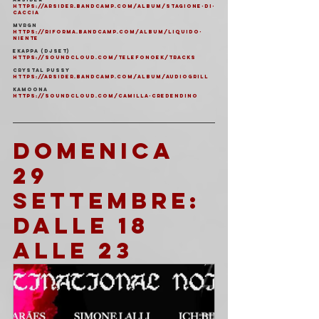
https://arsider.bandcamp.com/album/stagione-di-
caccia
Mvrgn
https://riforma.bandcamp.com/album/liquido-
niente
EKappa (djset)
https://soundcloud.com/telefonoek/tracks
Crystal Pussy
https://arsider.bandcamp.com/album/audiogrill
Kamoona
https://soundcloud.com/camilla-credendino
DOMENICA 
29 
SETTEMBRE: 
DALLE 18 
ALLE 23