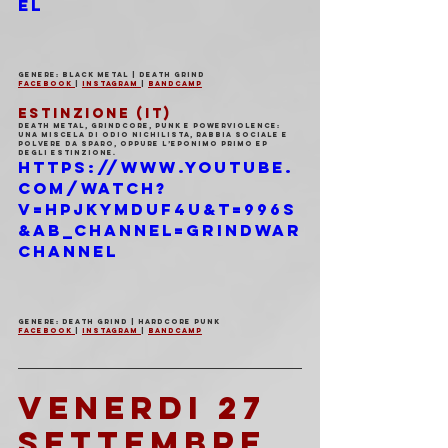
el
Genere: Black Metal | Death Grind
Facebook 
| 
Instagram 
| 
Bandcamp
ESTINZIONE (IT)
Death metal, grindcore, punk e powerviolence: 
una miscela di odio nichilista, rabbia sociale e 
polvere da sparo, oppure l’eponimo primo EP 
degli Estinzione.
https://www.youtube.
com/watch?
v=hpJKymDuF4U&t=996s
&ab_channel=grindwar
channel
Genere: Death Grind | Hardcore Punk
Facebook 
| 
Instagram 
| 
Bandcamp
VENERDI 27 
SETTEMBRE