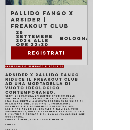
Pallido Fango x 
Arsider | 
Freakout Club
28 
settembre 
Bologna
2024 alle 
ore 22:30
Registrati
Ingresso: 5 € 	Riservato ai soci AICS
Arsider x Pallido Fango 
riduce il freakout club 
ad una mortadella di 
vuoto ideologico 
contemporaneo.
Genti di Bologna, epicentro storico delle 
speranze politiche fallite della sinistra 
italiana, unitevi a questo esperimento unico di 
disalienazione, rigettate il formalismo 
commerciale e accademico e perdetevi nel 
labirinto acustico: samples a tagliola, voci 
smerdificate, brandelli di web e batterie tritate. 
È l'ultimo disperato richiamo all’immaginazione 
scomparsa.
Fidarsi è bene, non fidarsi è meglio.
Lineup:
Arsider